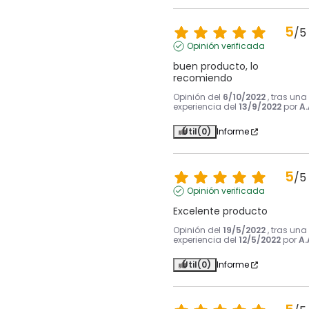
5
/
5
Opinión verificada
buen producto, lo 
recomiendo
Opinión del
6/10/2022
, tras una
experiencia del
13/9/2022
por
A.
Útil
(0)
Informe
5
/
5
Opinión verificada
Excelente producto
Opinión del
19/5/2022
, tras una
experiencia del
12/5/2022
por
A.
Útil
(0)
Informe