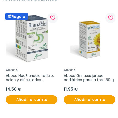
Regalo
favorite_border
favorite_border
ABOCA
ABOCA
Aboca NeoBianacid reflujo, 
Aboca Grintuss jarabe 
ácido y dificultades 
pediátrico para la tos, 180 g
digestivas, 45 comprimidos
14,50 €
11,95 €
Añadir al carrito
Añadir al carrito