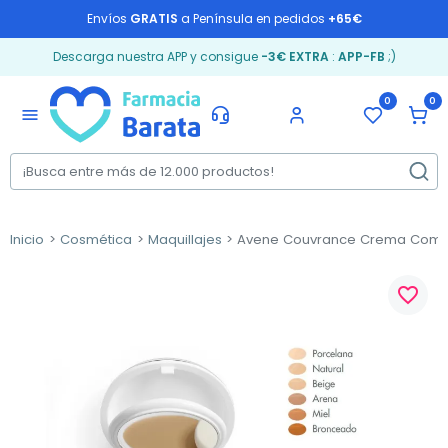
Envíos
GRATIS
a Península en pedidos
+65€
Descarga nuestra APP y consigue
-3€ EXTRA
:
APP-FB
;)
0
0
menu
Inicio
Cosmética
Maquillajes
Avene Couvrance Crema Compact
favorite_border