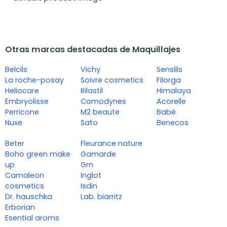
Otras marcas destacadas de Maquillajes
Belcils
Vichy
Sensilis
La roche-posay
Soivre cosmetics
Filorga
Heliocare
Rilastil
Himalaya
Embryolisse
Comodynes
Acorelle
Perricone
M2 beaute
Babé
Nuxe
Sato
Benecos
Beter
Fleurance nature
Boho green make
Gamarde
up
Grn
Camaleon
Inglot
cosmetics
Isdin
Dr. hauschka
Lab. biarritz
Erborian
Esential aroms