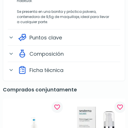
habitual.
Se presenta en una bonita y práctica polvera,
contenedora de 9,5g de maquillaje, ideal para llevar
a cualquier parte.
Puntos clave
expand_more
Composición
expand_more
Ficha técnica
expand_more
Comprados conjuntamente
favorite_border
favorite_border