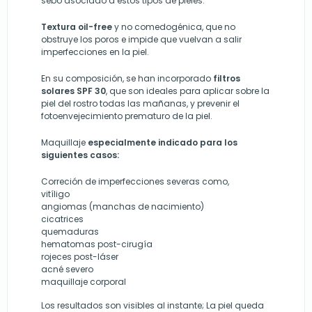
sebo asociado a éstos tipos de pieles.
Textura oil-free
y no comedogénica, que no
obstruye los poros e impide que vuelvan a salir
imperfecciones en la piel.
En su composición, se han incorporado
filtros
solares SPF 30
, que son ideales para aplicar sobre la
piel del rostro todas las mañanas, y prevenir el
fotoenvejecimiento prematuro de la piel.
Maquillaje
especialmente indicado para los
siguientes casos:
Correción de imperfecciones severas como,
vitíligo
angiomas (manchas de nacimiento)
cicatrices
quemaduras
hematomas post-cirugía
rojeces post-láser
acné severo
maquillaje corporal
Los resultados son visibles al instante; La piel queda