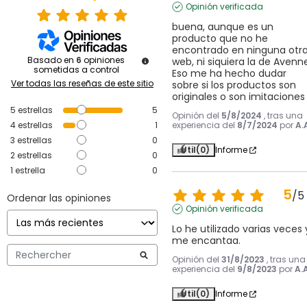
Opinión verificada
buena, aunque es un 
producto que no he 
encontrado en ninguna otra
Basado en
6
opiniones
web, ni siquiera la de Avenne
sometidas a control
Eso me ha hecho dudar 
Ver todas las reseñas de este sitio
sobre si los productos son 
originales o son imitaciones
5
estrellas
5
Opinión del
5/8/2024
, tras una
4
estrellas
1
experiencia del
8/7/2024
por
A.
3
estrellas
0
Útil
(0)
Informe
2
estrellas
0
1
estrella
0
5
/
5
Ordenar las opiniones
Opinión verificada
Lo he utilizado varias veces y
me encantaa.
Opinión del
31/8/2023
, tras una
experiencia del
9/8/2023
por
A.A
Útil
(0)
Informe