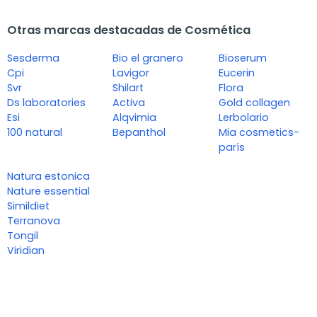
Otras marcas destacadas de Cosmética
Sesderma
Bio el granero
Bioserum
Cpi
Lavigor
Eucerin
Svr
Shilart
Flora
Ds laboratories
Activa
Gold collagen
Esi
Alqvimia
Lerbolario
100 natural
Bepanthol
Mia cosmetics-
parís
Natura estonica
Nature essential
Simildiet
Terranova
Tongil
Viridian