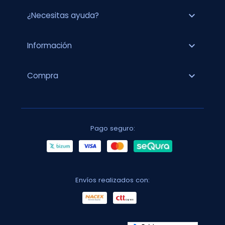
expand_more
¿Necesitas ayuda?
expand_more
Información
expand_more
Compra
Pago seguro:
Envíos realizados con: