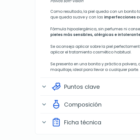
Polvos soft-vision
Como resultado, la piel queda con un bonito 
que queda suave y con las
imperfecciones c
Fórmula hipoalergénica, sin perfumes ni conser
pieles más sensibles, alérgicas e intolerante
Se aconseja aplicar sobre la piel perfectamente
aplicar el tratamiento cosmético habitual.
Se presenta en una bonita y práctica polvera,
maquillaje, ideal para llevar a cualquier parte.
Puntos clave
expand_more
Composición
expand_more
Ficha técnica
expand_more