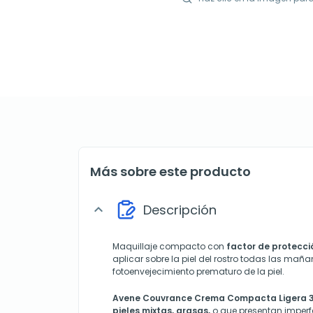
Más sobre este producto
Descripción
expand_more
Maquillaje compacto con
factor de protecció
aplicar sobre la piel del rostro todas las mañan
fotoenvejecimiento prematuro de la piel.
Avene Couvrance Crema Compacta Ligera 3,
pieles mixtas, grasas,
o que presentan imperf