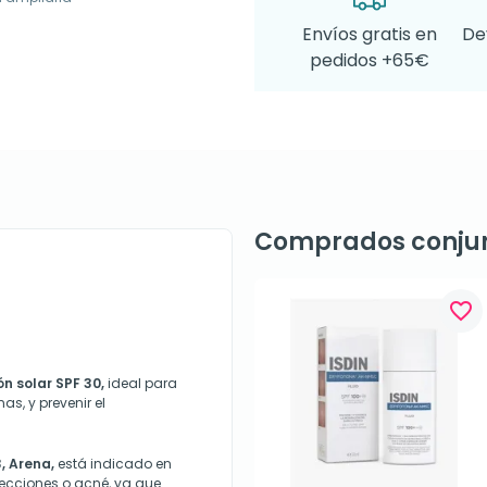
Envíos gratis en
De
pedidos +65€
Comprados conju
favorite_border
n solar SPF 30,
ideal para
as, y prevenir el
 Arena,
está indicado en
ecciones o acné, ya que