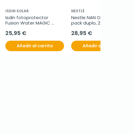
ISDIN SOLAR
NESTLÉ
Isdin fotoprotector 
Nestle NAN Optipro 3 
Fusion Water MAGIC 
pack duplo, 2x800 g
Repair COLOR SPF50, 50 
25,95 €
28,95 €
ml
Añadir al carrito
Añadir al carrito