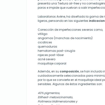
presenta una Textura oil-free y no comedogéni
poros e impide que vuelvan a salir imperfeccion
Laboratorios Avène, ha diseñado la gama de
ligeros, pensando en las siguientes
indicacion
Corrección de imperfecciones severas como,
vitíligo
angiomas (manchas de nacimiento)
cicatrices
quemaduras
hematomas post-cirugía
rojeces post-láser
acné severo
maquillaje corporal
Además, en su
composición
, se han incluido 
cuidadosamente seleccionados para minimizar
por lo que se convierte en el maquillaje ideal p
sensibles. Algunos de éstos ingredientes son:
40% pigmentos,
Etilhexil-metoxicinamato,
Polímeros tridimensionales y