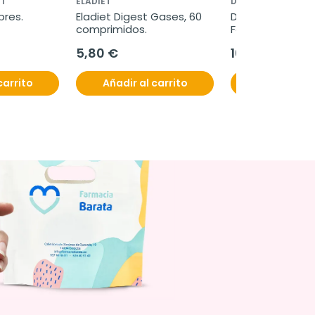
I
ELADIET
DONNAPLUS
bres.
Eladiet Digest Gases, 60 
DONNA Plus Men
comprimidos.
Forte, 30 Compr
5,80 €
16,60 €
carrito
Añadir al carrito
Añadir al c