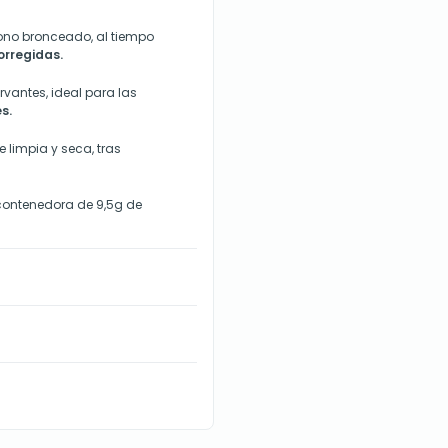
tono bronceado, al tiempo
orregidas.
vantes, ideal para las
s.
 limpia y seca, tras
 contenedora de 9,5g de