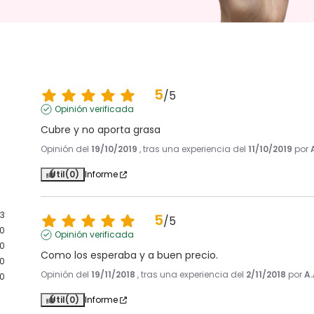
5
/
5
Opinión verificada
Cubre y no aporta grasa
Opinión del
19/10/2019
, tras una experiencia del
11/10/2019
por
Útil
(0)
Informe
3
5
/
5
0
Opinión verificada
0
Como los esperaba y a buen precio.
0
Opinión del
19/11/2018
, tras una experiencia del
2/11/2018
por
A.
0
Útil
(0)
Informe