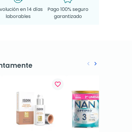
volución en 14 días
Pago 100% seguro
laborables
garantizado
keyboard_arrow_left
keyboard_arrow_right
ntamente
Anterior
Siguiente
favorite_border
favorite_border