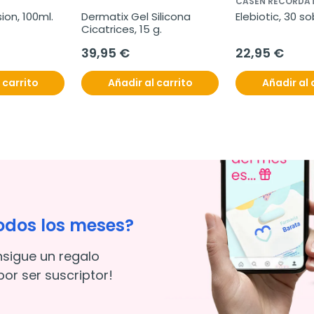
CASEN RECORDAT
ion, 100ml.
Dermatix Gel Silicona 
Elebiotic, 30 so
Cicatrices, 15 g.
39,95 €
22,95 €
 carrito
Añadir al carrito
Añadir al 
odos los meses?
nsigue un regalo
or ser suscriptor!