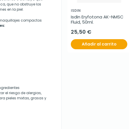
ca, que no obstruye los
es en la piel.
ISDIN
Isdin Eryfotona AK-NMSC 
 maquillajes compactos
Fluid, 50ml.
es:
25,50 €
Añadir al carrito
ingredientes
 el riesgo de alergias,
ara pieles mixtas, grasas y