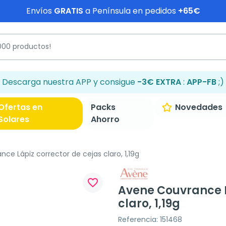
Envíos
GRATIS
a Península en pedidos
+65€
Descarga nuestra APP y consigue
-3€ EXTRA
:
APP-FB
;)
Ofertas en
Packs
Novedades
Solares
Ahorro
e Lápiz corrector de cejas claro, 1,19g
favorite_border
Avene Couvrance L
claro, 1,19g
Referencia: 151468