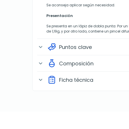
Se aconseja aplicar según necesidad.
Presentación
Se presenta en un lápiz de dobla punta: Por u
de 1,19g, y por otro lado, contiene un pincel di
Puntos clave
expand_more
Composición
expand_more
Ficha técnica
expand_more