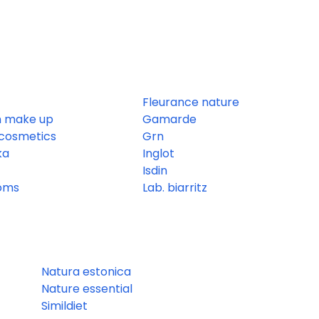
Fleurance nature
n make up
Gamarde
cosmetics
Grn
ka
Inglot
Isdin
roms
Lab. biarritz
Natura estonica
Nature essential
Simildiet