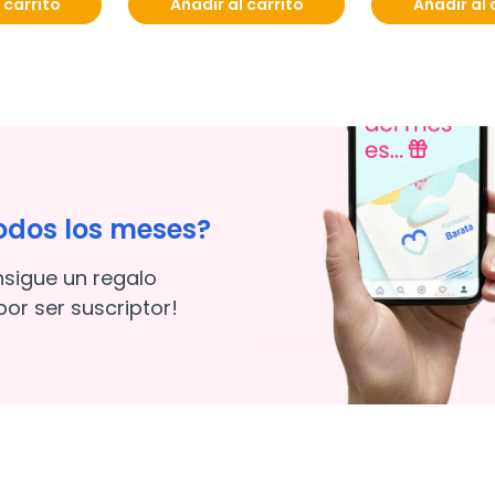
 carrito
Añadir al carrito
Añadir al 
odos los meses?
nsigue un regalo
or ser suscriptor!