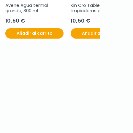
Avene Agua termal 
Kin Oro Tabletas 
grande, 300 ml
limpiadoras prótesis 
dental, 64 + 32 tabletas
10,50 €
10,50 €
Añadir al carrito
Añadir al carrito