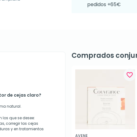
pedidos +65€
Comprados conju
favorite_border
or de cejas claro?
ma natural.
 los que se desee:
as, corregir las cejas
aduras y en tratamientos
AVENE