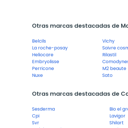
Otras marcas destacadas de Ma
Belcils
Vichy
La roche-posay
Soivre cos
Heliocare
Rilastil
Embryolisse
Comodyne
Perricone
M2 beaute
Nuxe
Sato
Otras marcas destacadas de C
Sesderma
Bio el g
Cpi
Lavigor
Svr
Shilart