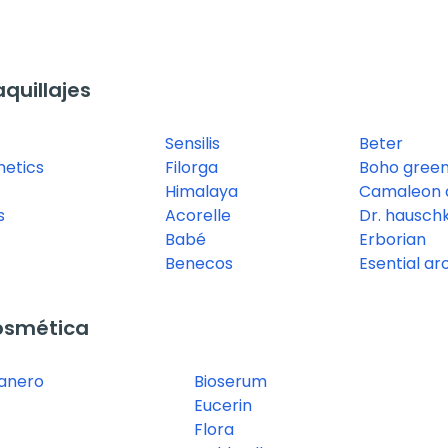
quillajes
Sensilis
Beter
metics
Filorga
Boho gree
Himalaya
Camaleon 
s
Acorelle
Dr. hausch
Babé
Erborian
Benecos
Esential a
osmética
ranero
Bioserum
Eucerin
Flora