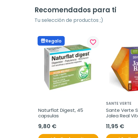
Recomendados para ti
Tu selección de productos ;)
Regalo
favorite_border
SANTE VERTE
Naturflat Digest, 45 
Sante Verte S
capsulas
Jalea Real Vita
Energia, 20 via
9,80 €
11,95 €