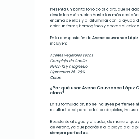
Presenta un bonito tono color claro, que se ada
desde las más rubias hasta las más castañas
encima de ellas y al difuminar con la ayuda de
color uniforme, homogéneo y acorde al color n
En la composición de
Avene couvrance Lápiz 
incluyen:
Aceites vegetales secos
Complejo de Caolin
Nylon 12 y magnesio
Pigmentos 26-28%
Ceras
¿Por qué usar Avene Couvrance Lápiz C
claro?
En su formulación,
no se incluyen perfumes n
resultad ideal para todo tipo de pieles, incluso
Resistente al agua y al sudor, de manera que 
de verano, ya que podrás ir a la playa o a la 
siempre perfectas.