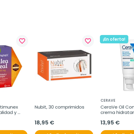
¡En oferta!
favorite_border
favorite_border
CERAVE
timunex 
Nubit, 30 comprimidos
CeraVe Oil Cont
lidad y 
crema hidratan
les 10 ml
18,95 €
13,95 €