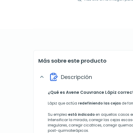
Más sobre este producto
Descripción
expand_more
¿Qué es Avene Couvrance Lápiz correct
Lápiz que actúa
redefiniendo las cejas
de for
Su empleo
está indicado
en aquellos casos en
Intensificar la mirada, corregir las cejas escas
irregulares, corregir cicatrices, corregir quem
post-quimioterápicos.