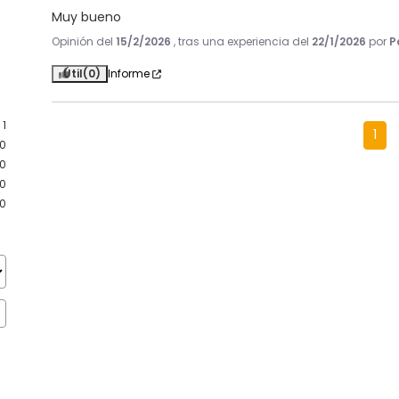
Muy bueno
Opinión del
15/2/2026
, tras una experiencia del
22/1/2026
por
P
Útil
(0)
Informe
1
1
0
0
0
0