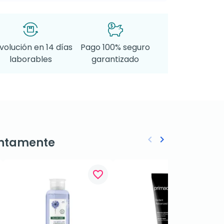
volución en 14 días
Pago 100% seguro
laborables
garantizado
keyboard_arrow_left
keyboard_arrow_right
ntamente
Anterior
Siguiente
favorite_border
favorite_border