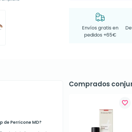
Envíos gratis en
De
pedidos +65€
Comprados conju
favorite_border
up de Perricone MD?