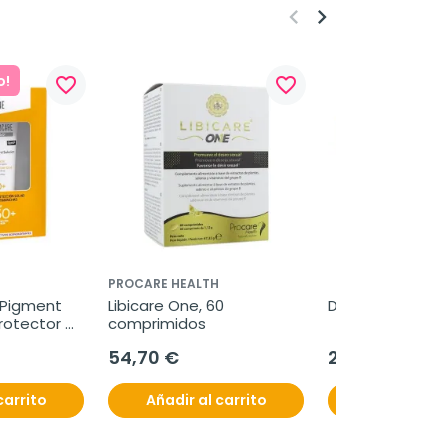
keyboard_arrow_left
keyboard_arrow_right
o!
favorite_border
favorite_border
PROCARE HEALTH
 Pigment 
Libicare One, 60 
Dopex, 30 cápsu
rotector 
comprimidos
+ REGALO 
54,70 €
22,95 €
nt Sérum 
carrito
Añadir al carrito
Añadir al c