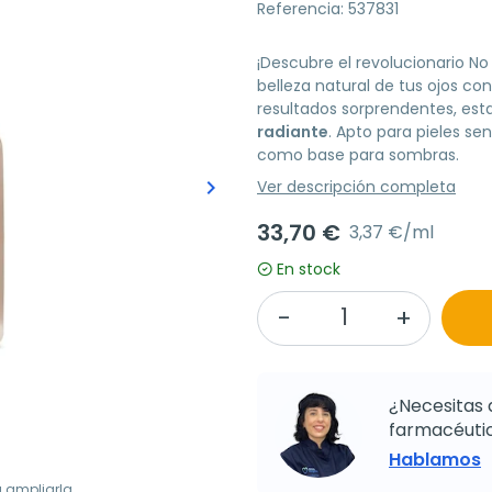
Referencia: 537831
¡Descubre el revolucionario N
belleza natural de tus ojos co
resultados sorprendentes, est
radiante
. Apto para pieles sen
como base para sombras.
keyboard_arrow_right
Ver descripción completa
Siguiente
33,70 €
3,37 €/ml
En stock
¿Necesitas 
farmacéutic
Hablamos
a ampliarla