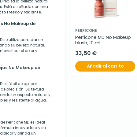
 realza la belleza natural
es. Está diseñado con una
to fresco y radiante
.
jos No Makeup de
PERRICONE
Perricone MD No Makeup 
D se utiliza para dar un
blush, 10 ml
ltando su belleza natural.
ensificar el color y
33,50 €
Añadir al carrito
 ojos No Makeup de
 es fácil de aplicar
de precisión. Su textura
ndando un aspecto natural y
les y resistente al agua.
 de Perricone MD es ideal
u fórmula innovadora y su
aplicar y brinda un