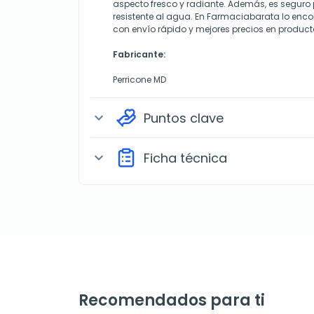
aspecto fresco y radiante. Además, es seguro p
resistente al agua. En Farmaciabarata lo encon
con envío rápido y mejores precios en producto
Fabricante:
Perricone MD
Puntos clave
expand_more
Ficha técnica
expand_more
Recomendados para ti