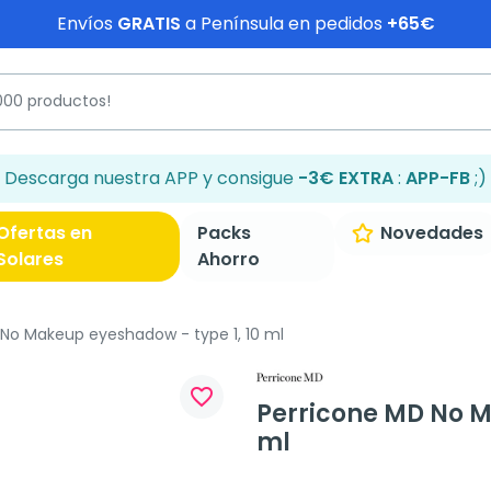
Envíos
GRATIS
a Península en pedidos
+65€
Descarga nuestra APP y consigue
-3€ EXTRA
:
APP-FB
;)
Ofertas en
Packs
Novedades
Solares
Ahorro
No Makeup eyeshadow - type 1, 10 ml
favorite_border
Perricone MD No M
ml