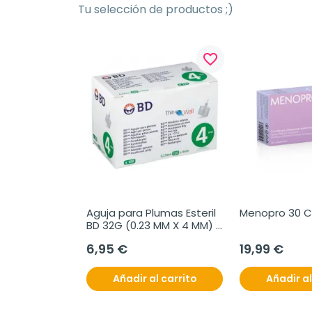
Tu selección de productos ;)
favorite_border
Aguja para Plumas Esteril 
Menopro 30 
BD 32G (0.23 MM X 4 MM) 
100 uds/caja
6,95 €
19,99 €
Añadir al carrito
Añadir al