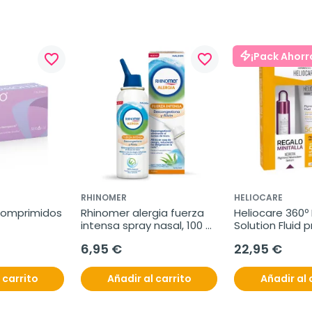
¡Pack Ahorr
favorite_border
favorite_border
RHINOMER
HELIOCARE
Comprimidos
Rhinomer alergia fuerza 
Heliocare 360º
intensa spray nasal, 100 
Solution Fluid p
ml
SPF50+, 50 ml 
6,95 €
22,95 €
Neoretin Pigme
10 ml
 carrito
Añadir al carrito
Añadir al 