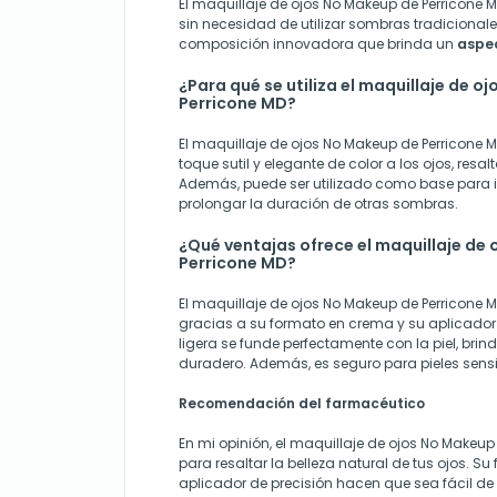
El maquillaje de ojos No Makeup de Perricone MD
sin necesidad de utilizar sombras tradicional
composición innovadora que brinda un
aspec
¿Para qué se utiliza el maquillaje de o
Perricone MD?
El maquillaje de ojos No Makeup de Perricone M
toque sutil y elegante de color a los ojos, resa
Además, puede ser utilizado como base para int
prolongar la duración de otras sombras.
¿Qué ventajas ofrece el maquillaje de
Perricone MD?
El maquillaje de ojos No Makeup de Perricone MD
gracias a su formato en crema y su aplicador 
ligera se funde perfectamente con la piel, bri
duradero. Además, es seguro para pieles sensib
Recomendación del farmacéutico
En mi opinión, el maquillaje de ojos No Makeup
para resaltar la belleza natural de tus ojos. S
aplicador de precisión hacen que sea fácil de 