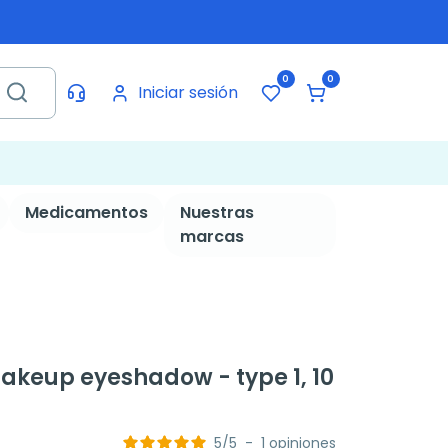
0
0
Iniciar sesión
Medicamentos
Nuestras
marcas
akeup eyeshadow - type 1, 10
5
/
5
-
1
opiniones