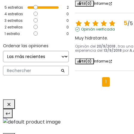
Útil
(0)
Informe
5
estrellas
2
4
estrellas
0
3
estrellas
0
5
/
5
2
estrellas
0
Opinión verificada
1
estrella
0
Muy hidratante.
Ordenar las opiniones
Opinión del
20/9/2018
, tras una
experiencia del
13/9/2018
por
A.
Útil
(0)
Informe
1