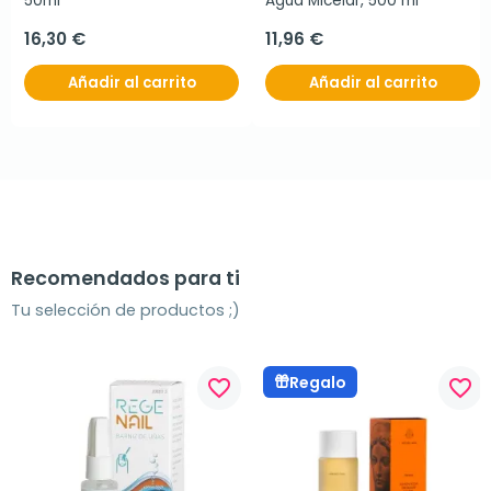
50ml
Agua Micelar, 500 ml
16,30 €
11,96 €
Añadir al carrito
Añadir al carrito
Recomendados para ti
Tu selección de productos ;)
Regalo
favorite_border
favorite_border