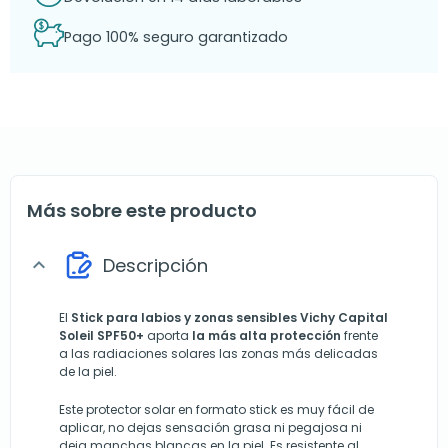
Pago 100% seguro garantizado
Más sobre este producto
Descripción
expand_more
El
Stick para labios y zonas sensibles
Vichy
Capital
Soleil
SPF50+
aporta
la más alta protección
frente
a las radiaciones solares las zonas más delicadas
de la piel.
Este protector solar en formato stick es muy fácil de
aplicar, no dejas sensación grasa ni pegajosa ni
deja manchas blancas en la piel. Es resistente al