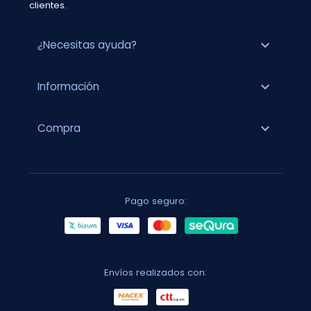
clientes.
expand_more
¿Necesitas ayuda?
expand_more
Información
expand_more
Compra
Pago seguro:
Envíos realizados con: