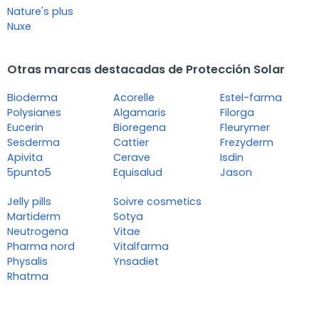
Nature's plus
Nuxe
Otras marcas destacadas de Protección Solar
Bioderma
Acorelle
Estel-farma
Polysianes
Algamaris
Filorga
Eucerin
Bioregena
Fleurymer
Sesderma
Cattier
Frezyderm
Apivita
Cerave
Isdin
5punto5
Equisalud
Jason
Jelly pills
Soivre cosmetics
Martiderm
Sotya
Neutrogena
Vitae
Pharma nord
Vitalfarma
Physalis
Ynsadiet
Rhatma