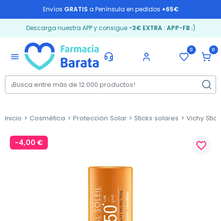
Envíos
GRATIS
a Península en pedidos
+65€
Descarga nuestra APP y consigue
-3€ EXTRA
:
APP-FB
;)
0
0
menu
Inicio
Cosmética
Protección Solar
Sticks solares
Vichy Stic
-4,00 €
favorite_border