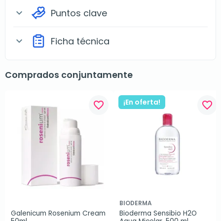
Puntos clave
expand_more
Ficha técnica
expand_more
Comprados conjuntamente
¡En oferta!
favorite_border
favorite_border
BIODERMA
Galenicum Rosenium Cream 
Bioderma Sensibio H2O 