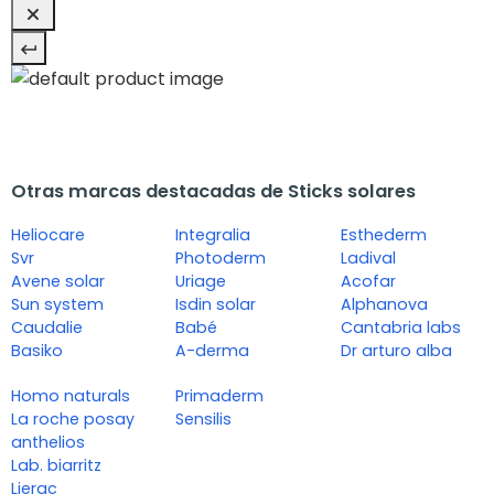
Otras marcas destacadas de Sticks solares
Heliocare
Integralia
Esthederm
Svr
Photoderm
Ladival
Avene solar
Uriage
Acofar
Sun system
Isdin solar
Alphanova
Caudalie
Babé
Cantabria labs
Basiko
A-derma
Dr arturo alba
Homo naturals
Primaderm
La roche posay
Sensilis
anthelios
Lab. biarritz
Lierac