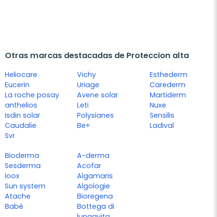
Otras marcas destacadas de Proteccion alta
Heliocare
Vichy
Esthederm
Eucerin
Uriage
Carederm
La roche posay
Avene solar
Martiderm
anthelios
Leti
Nuxe
Isdin solar
Polysianes
Sensilis
Caudalie
Be+
Ladival
Svr
Bioderma
A-derma
Sesderma
Acofar
Ioox
Algamaris
Sun system
Algologie
Atache
Bioregena
Babé
Bottega di
lungavita