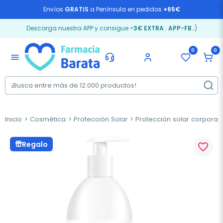
Envíos
GRATIS
a Península en pedidos
+65€
Descarga nuestra APP y consigue
-3€ EXTRA
:
APP-FB
;)
0
0
menu
Inicio
Cosmética
Protección Solar
Protección solar corporal
Regalo
favorite_border