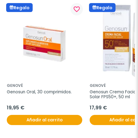
Regalo
Regalo
favorite_border
GENOVÉ
GENOVÉ
Genosun Oral, 30 comprimidos.
Genosun Crema Facial 
Solar FPS50+, 50 ml
19,95 €
17,99 €
Añadir al carrito
Añadir al car