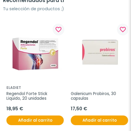
Recomendados para ti
Tu selección de productos ;)
favorite_border
favorite_border
ELADIET
Regendol Forte Stick 
Galenicum Probiros, 30 
Liquido, 20 unidades
capsulas
18,95 €
17,50 €
Añadir al carrito
Añadir al carrito