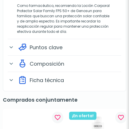
Como farmacéutico, recomiendo la Loción Corporal
Protector Solar Family FPS 50+ de Genosun para
familias que buscan una protección solar confiable
y de amplio espectro. Es importante recordar la
reaplicación regular para mantener una protección
efectiva durante todo el día.
Puntos clave
expand_more
Composición
expand_more
Ficha técnica
expand_more
Comprados conjuntamente
¡En oferta!
favorite_border
favorite_border