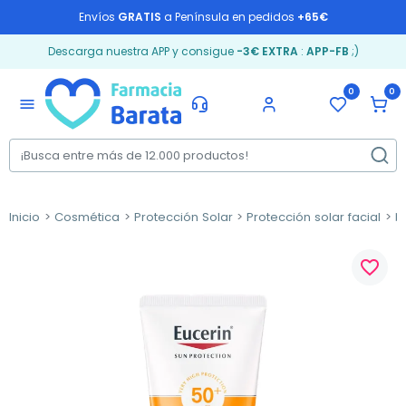
Envíos
GRATIS
a Península en pedidos
+65€
Descarga nuestra APP y consigue
-3€ EXTRA
:
APP-FB
;)
0
0
menu
Inicio
Cosmética
Protección Solar
Protección solar facial
P
favorite_border