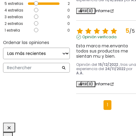
5
estrellas
2
4
estrellas
0
Útil
(0)
Informe
3
estrellas
0
2
estrellas
0
5
1
estrella
0
/
5
Opinión verificada
Ordenar las opiniones
Esta marca me.envanta  
todos sus productos me 
sientan mu y bien.
Opinión del
15/12/2022
, tras un
experiencia del
24/11/2022
por
A.A.
Útil
(0)
Informe
1