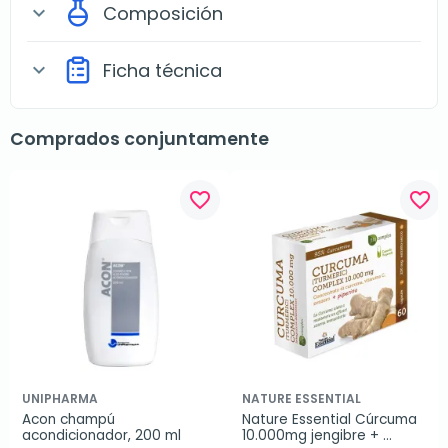
Composición
expand_more
Ficha técnica
expand_more
Comprados conjuntamente
favorite_border
favorite_border
UNIPHARMA
NATURE ESSENTIAL
Acon champú 
Nature Essential Cúrcuma 
acondicionador, 200 ml
10.000mg jengibre + 