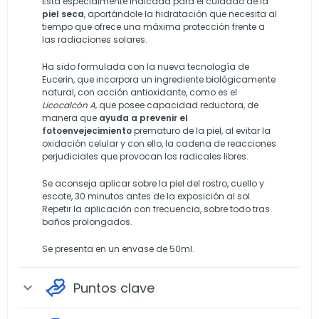
Está especialmente indicada para el cuidado de la
piel seca
, aportándole la hidratación que necesita al
tiempo que ofrece una máxima protección frente a
las radiaciones solares.
Ha sido formulada con la nueva tecnología de
Eucerin, que incorpora un ingrediente biológicamente
natural, con acción antioxidante, como es el
Licocalcón A,
que posee capacidad reductora, de
manera que
ayuda a prevenir el
fotoenvejecimiento
prematuro de la piel, al evitar la
oxidación celular y con ello, la cadena de reacciones
perjudiciales que provocan los radicales libres.
Se aconseja aplicar sobre la piel del rostro, cuello y
escote, 30 minutos antes de la exposición al sol.
Repetir la aplicación con frecuencia, sobre todo tras
baños prolongados.
Se presenta en un envase de 50ml.
Puntos clave
expand_more