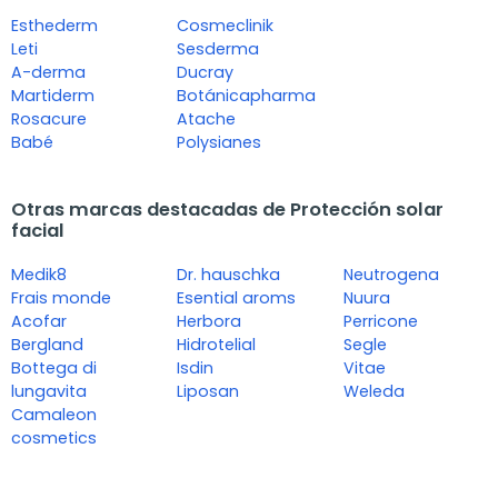
Esthederm
Cosmeclinik
Leti
Sesderma
A-derma
Ducray
Martiderm
Botánicapharma
Rosacure
Atache
Babé
Polysianes
Otras marcas destacadas de Protección solar
facial
Medik8
Dr. hauschka
Neutrogena
Frais monde
Esential aroms
Nuura
Acofar
Herbora
Perricone
Bergland
Hidrotelial
Segle
Bottega di
Isdin
Vitae
lungavita
Liposan
Weleda
Camaleon
cosmetics