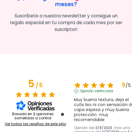
meses?
Suscríbete a nuestra newsletter y consigue un
regalo especial en tu compra de cada mes por ser
suscriptor!
5
5
/
5
/
5
Opinión verificada
Muy buena textura, deja el 
cutis liso ni con sensación d
capa espesa y muy buena 
Basado en
2
opiniones
protección  muy 
sometidas a control
recomendable
Ver todas las reseñas de este sitio
Opinión del
3/9/2023
, tras una
experiencia del
11/8/2023
por
A.