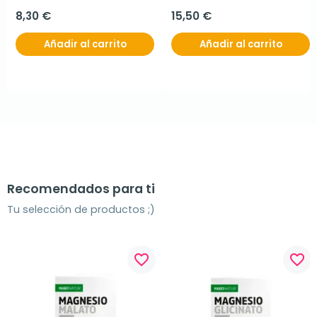
pimienta + C, 60 cápsulas.
8,30 €
15,50 €
Añadir al carrito
Añadir al carrito
Recomendados para ti
Tu selección de productos ;)
favorite_border
favorite_border