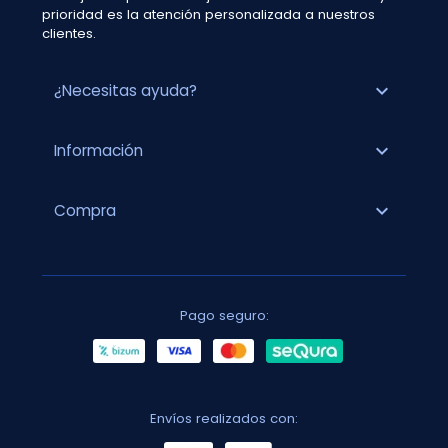
prioridad es la atención personalizada a nuestros
clientes.
expand_more
¿Necesitas ayuda?
expand_more
Información
expand_more
Compra
Pago seguro:
Envíos realizados con: