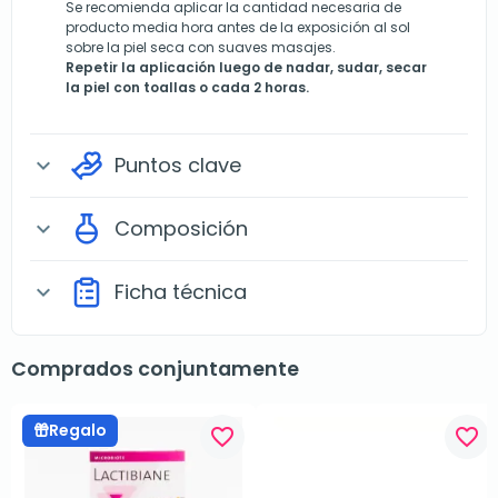
Se recomienda aplicar la cantidad necesaria de
producto media hora antes de la exposición al sol
sobre la piel seca con suaves masajes.
Repetir la aplicación luego de nadar, sudar, secar
la piel con toallas o cada 2 horas.
Puntos clave
expand_more
Composición
expand_more
Ficha técnica
expand_more
Comprados conjuntamente
Regalo
favorite_border
favorite_border