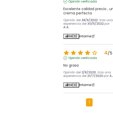
Opinión verificada
Excelente calidad precio , un
crema perfecta
Opinión del
28/6/2022
, tras una
experiencia del
30/5/2022
por
A.A.
Útil
(0)
Informe
4
/
5
Opinión verificada
No grasa
Opinión del
2/8/2020
, tras una
experiencia del
21/7/2020
por
A.
Útil
(0)
Informe
1