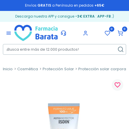
Envíos
GRATIS
a Península en pedidos
+65€
Descarga nuestra APP y consigue
-3€ EXTRA
:
APP-FB
;)
0
0
menu
Inicio
Cosmética
Protección Solar
Protección solar corporal
favorite_border