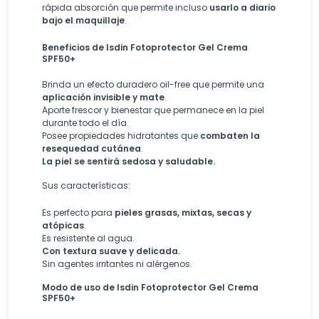
rápida absorción que permite incluso
usarlo a diario
bajo el maquillaje
.
Beneficios de Isdin Fotoprotector Gel Crema
SPF50+
Brinda un efecto duradero oil-free que permite una
aplicación invisible y mate
.
Aporte frescor y bienestar que permanece en la piel
durante todo el d
í
a.
Posee propiedades hidratantes que
combaten la
resequedad cutánea
.
La piel se sentirá sedosa y saludabl
e.
Sus características:
Es perfecto para
pieles grasas, mixtas, secas y
atópicas
.
Es resistente al agua.
Con textura suave y delicada.
Sin agentes irritantes ni alérgenos.
Modo de uso de Isdin Fotoprotector Gel Crema
SPF50+