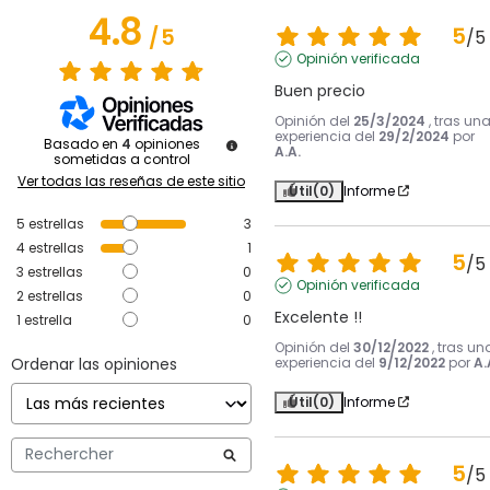
4.8
5
/
5
/
5
Opinión verificada
Buen precio
Opinión del
25/3/2024
, tras un
experiencia del
29/2/2024
por
Basado en
4
opiniones
A.A.
sometidas a control
Ver todas las reseñas de este sitio
Útil
(0)
Informe
5
estrellas
3
4
estrellas
1
5
/
5
3
estrellas
0
Opinión verificada
2
estrellas
0
Excelente !!
1
estrella
0
Opinión del
30/12/2022
, tras un
Ordenar las opiniones
experiencia del
9/12/2022
por
A.
Útil
(0)
Informe
5
/
5