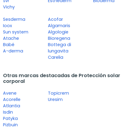
Svr
Esthederm
Bioderma
Vichy
Sesderma
Acofar
Ioox
Algamaris
Sun system
Algologie
Atache
Bioregena
Babé
Bottega di
A-derma
lungavita
Carelia
Otras marcas destacadas de Protección solar
corporal
Avene
Topicrem
Acorelle
Uresim
Atlantia
Isdin
Patyka
Pizbuin