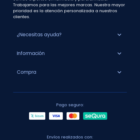
Trabajamos para las mejores marcas. Nuestra mayor
prioridad es la atención personalizada a nuestros
clientes.
expand_more
¿Necesitas ayuda?
expand_more
Información
expand_more
Compra
Pago seguro:
Envíos realizados con: