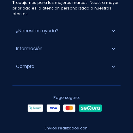
Trabajamos para las mejores marcas. Nuestra mayor
prioridad es la atención personalizada a nuestros
clientes.
expand_more
¿Necesitas ayuda?
expand_more
Información
expand_more
Compra
Pago seguro:
Envíos realizados con: