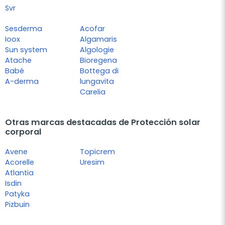
Svr
Sesderma
Acofar
Ioox
Algamaris
Sun system
Algologie
Atache
Bioregena
Babé
Bottega di
A-derma
lungavita
Carelia
Otras marcas destacadas de Protección solar
corporal
Avene
Topicrem
Acorelle
Uresim
Atlantia
Isdin
Patyka
Pizbuin