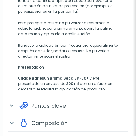
reducir la cantidad aplicada puede conllevar una
disminución del nivel de protección (por ejemplo, 8
pulverizaciones en la pantorrilla).
Para proteger el rostro no pulverizar directamente
sobre la piel, hacerlo primeramente sobre la palma
de la mano y aplicarlo a continuación.
Renueve la aplicación con frecuencia, especialmente
después de sudar, nadar o secarse. No pulverice
directamente sobre el rostro.
Presentación
Uriage Bariésun Bruma Seca SPF50+
viene
presentado en envase de
200 ml
con un difusor en
aerosol que facilita la aplicación del producto.
Puntos clave
expand_more
Composición
expand_more