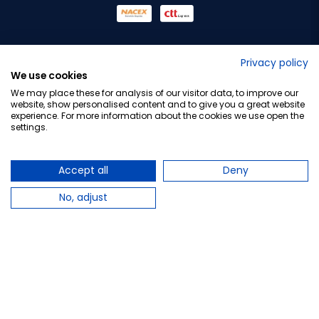
No lo decimos nosotros...
Privacy policy
We use cookies
¡Tu opinión es importante!
We may place these for analysis of our visitor data, to improve our
website, show personalised content and to give you a great website
experience. For more information about the cookies we use open the
settings.
Copyright © 2010-2026 Farmacia Barata S.L. Todos los
derechos reservados.
Accept all
Deny
No, adjust
Total:
17,80 €
−
+
Añadir al carrito