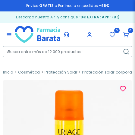
Envíos
GRATIS
a Península en pedidos
+65€
Descarga nuestra APP y consigue
-3€ EXTRA
:
APP-FB
;)
0
0
menu
Inicio
Cosmética
Protección Solar
Protección solar corporal
favorite_border