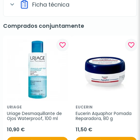
Ficha técnica
expand_more
Comprados conjuntamente
favorite_border
favorite_border
URIAGE
EUCERIN
Uriage Desmaquillante de 
Eucerin Aquaphor Pomada 
Ojos Waterproof, 100 ml
Reparadora, 80 g
10,90 €
11,50 €