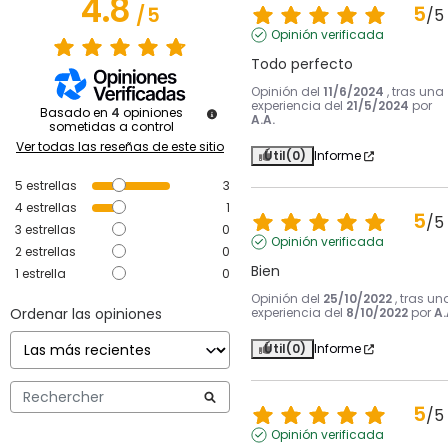
4.8
5
/
5
/
5
Opinión verificada
Todo perfecto
Opinión del
11/6/2024
, tras una
experiencia del
21/5/2024
por
Basado en
4
opiniones
A.A.
sometidas a control
Ver todas las reseñas de este sitio
Útil
(0)
Informe
5
estrellas
3
4
estrellas
1
5
/
5
3
estrellas
0
Opinión verificada
2
estrellas
0
Bien
1
estrella
0
Opinión del
25/10/2022
, tras un
Ordenar las opiniones
experiencia del
8/10/2022
por
A.
Útil
(0)
Informe
5
/
5
Opinión verificada