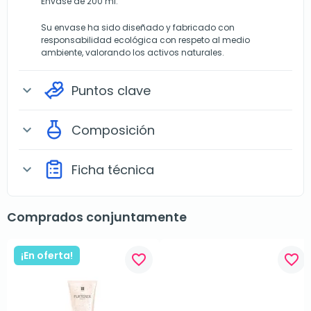
Envase de 200 ml.
Su envase ha sido diseñado y fabricado con
responsabilidad ecológica con respeto al medio
ambiente, valorando los activos naturales.
Puntos clave
expand_more
Composición
expand_more
Ficha técnica
expand_more
Comprados conjuntamente
¡En oferta!
favorite_border
favorite_border