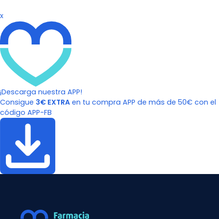
x
¡Descarga nuestra APP!
Consigue
3€ EXTRA
en tu compra APP de más de 50€ con el
código APP-FB