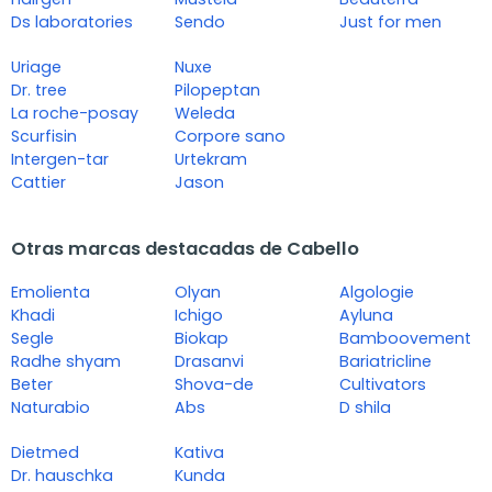
Ds laboratories
Sendo
Just for men
Uriage
Nuxe
Dr. tree
Pilopeptan
La roche-posay
Weleda
Scurfisin
Corpore sano
Intergen-tar
Urtekram
Cattier
Jason
Otras marcas destacadas de Cabello
Emolienta
Olyan
Algologie
Khadi
Ichigo
Ayluna
Segle
Biokap
Bamboovement
Radhe shyam
Drasanvi
Bariatricline
Beter
Shova-de
Cultivators
Naturabio
Abs
D shila
Dietmed
Kativa
Dr. hauschka
Kunda