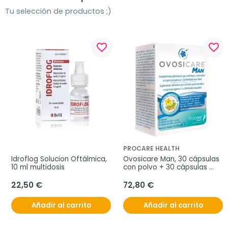
Tu selección de productos ;)
favorite_border
favorite_border
PROCARE HEALTH
Idroflog Solucion Oftálmica, 
Ovosicare Man, 30 cápsulas 
10 ml multidosis
con polvo + 30 cápsulas 
con aceite
22,50 €
72,80 €
Añadir al carrito
Añadir al carrito