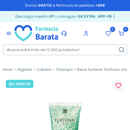
Envíos
GRATIS
a Península en pedidos
+65€
Descarga nuestra APP y consigue
-3€ EXTRA
:
APP-FB
;)
0
0
menu
Inicio
Higiene
Cabello
Champú
Rene Furterer Forticea cha
¡En oferta!
favorite_border