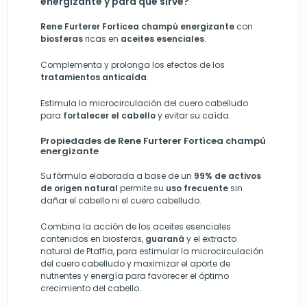
energizante y para qué sirve?
Rene Furterer Forticea champú energizante
con
biosferas
ricas en
aceites
esenciales
.
Complementa y prolonga los efectos de los
tratamientos anticaída
.
Estimula la microcirculación del cuero cabelludo
para
fortalecer el cabello
y evitar su caída.
Propiedades de Rene Furterer Forticea champú
energizante
Su fórmula elaborada a base de un
99% de activos
de origen natural
permite su
uso frecuente
sin
dañar el cabello ni el cuero cabelludo.
Combina la acción de los aceites esenciales
contenidos en biosferas,
guaraná
y el extracto
natural de Ptaffia, para estimular la microcirculación
del cuero cabelludo y maximizar el aporte de
nutrientes y energía para favorecer el óptimo
crecimiento del cabello.