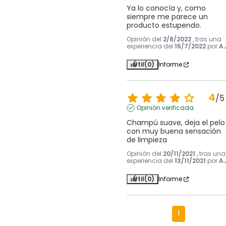
Ya lo conocía y, como 
siempre me parece un 
producto estupendo.
Opinión del
2/8/2022
, tras una
experiencia del
15/7/2022
por
A.
Útil
(0)
Informe
4
/
5
Opinión verificada
Champú suave, deja el pelo 
con muy buena sensación 
de limpieza
Opinión del
20/11/2021
, tras una
experiencia del
13/11/2021
por
A.
Útil
(0)
Informe
1