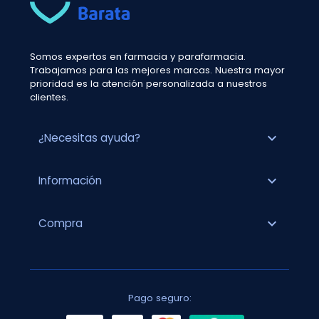
Somos expertos en farmacia y parafarmacia.
Trabajamos para las mejores marcas. Nuestra mayor
prioridad es la atención personalizada a nuestros
clientes.
expand_more
¿Necesitas ayuda?
expand_more
Información
expand_more
Compra
Pago seguro: