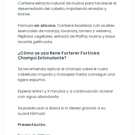
Contiene extracto natural de inulina para favorecer el
desenredado del cabello, impidiendo enredos y
tirones.
Fórmula
sin silicona
. Contiene biosferas con aceites
esenciales de naranja, lavanda, romero y verbena,
Péptidos vegetales, extracto de Ptaffia, Inulina y base
lavante gelificada.
¿Cómo se usa Rene Furterer Forticea
Champú Estimulante?
Se recomienda aplicar el champú sobre el cuero
cabelludo mojado y masajear hasta conseguir una
ligera espuma.
Esperar entre 1 y 3 minutos y a continuación aclarar
con agua abundante.
Se puede usar a diaria si lo desea gracias a su
suave fórmula.
Presentación.