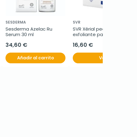
SESDERMA
SVR
Sesderma Azelac Ru 
SVR Xérial peel mascarilla 
Serum 30 ml
exfoliante para pies, 2x20 
ml
34,60 €
16,60 €
Añadir al carrito
Ver