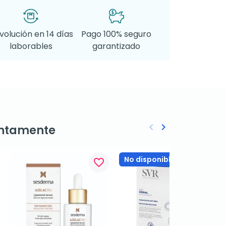
volución en 14 días
Pago 100% seguro
laborables
garantizado
keyboard_arrow_left
keyboard_arrow_right
ntamente
Anterior
Siguiente
No disponible
favorite_border
favorite_border