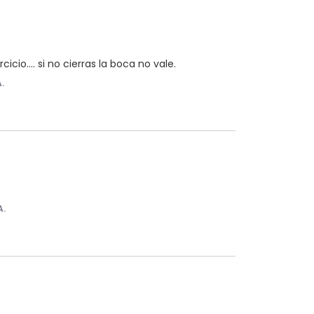
cio.... si no cierras la boca no vale.
A.
A.