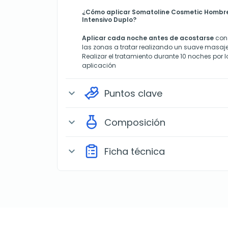
¿Cómo aplicar Somatoline Cosmetic Hombr
Intensivo Duplo?
Aplicar cada noche antes de acostarse
con 
las zonas a tratar realizando un suave masaj
Realizar el tratamiento durante 10 noches por 
aplicación
Puntos clave
expand_more
Composición
expand_more
Ficha técnica
expand_more