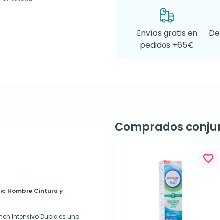
Envíos gratis en
De
pedidos +65€
Comprados conju
favorite_border
ic Hombre Cintura y
en Intensivo Duplo es una