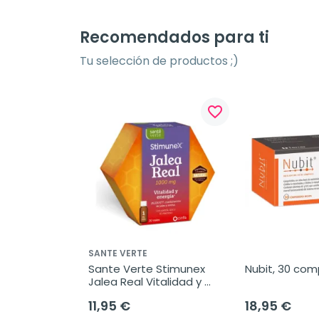
Recomendados para ti
Tu selección de productos ;)
favorite_border
SANTE VERTE
Sante Verte Stimunex 
Nubit, 30 com
Jalea Real Vitalidad y 
Energia, 20 viales 10 ml
11,95 €
18,95 €