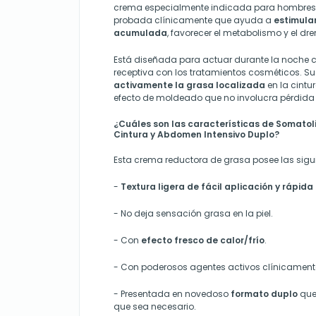
crema especialmente indicada para hombres 
probada clínicamente que ayuda a
estimula
acumulada
, favorecer el metabolismo y el dre
Está diseñada para actuar durante la noche 
receptiva con los tratamientos cosméticos. Su
activamente la grasa localizada
en la cint
efecto de moldeado que no involucra pérdida
¿Cuáles son las características de Somato
Cintura y Abdomen Intensivo Duplo?
Esta crema reductora de grasa posee las sigui
-
Textura ligera de fácil aplicación y rápida
- No deja sensación grasa en la piel.
- Con
efecto fresco de calor/
frío
.
- Con poderosos agentes activos clínicament
- Presentada en novedoso
formato duplo
que
que sea necesario.