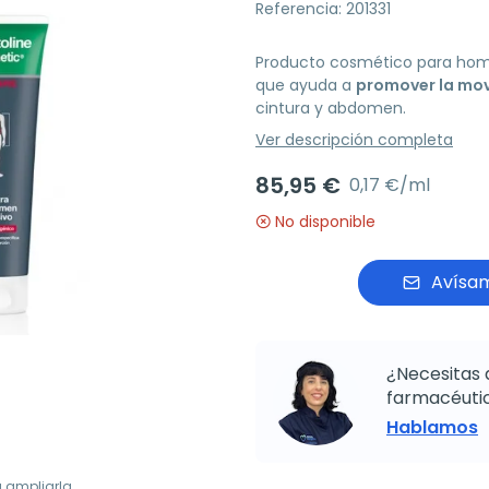
Referencia: 201331
Producto cosmético para hombr
que ayuda a
promover la movi
cintura y abdomen.
Ver descripción completa
85,95 €
0,17 €/ml
No disponible
Avísam
¿Necesitas 
farmacéutic
Hablamos
a ampliarla