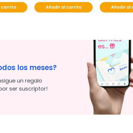
 carrito
Añadir al carrito
Añadir al 
odos los meses?
nsigue un regalo
or ser suscriptor!