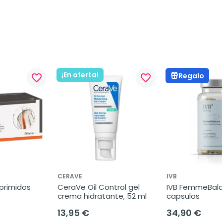
¡En oferta!
Regalo
favorite_border
favorite_border
CERAVE
IVB
primidos
CeraVe Oil Control gel 
IVB FemmeBalan
crema hidratante, 52 ml
capsulas
13,95 €
34,90 €