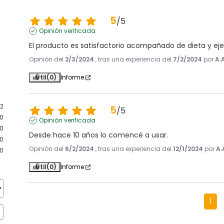
5
/
5
Opinión verificada
El producto es satisfactorio acompañado de dieta y ejerci
Opinión del
2/3/2024
, tras una experiencia del
7/2/2024
por
A.
Útil
(0)
Informe
2
5
/
5
0
Opinión verificada
0
Desde hace 10 años lo comencé a usar.
0
Opinión del
6/2/2024
, tras una experiencia del
12/1/2024
por
A.
0
Útil
(0)
Informe
1