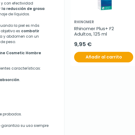
y con efectividad
r la reducción de grasa
naje de líquidos.
RHINOMER
cuando la piel es más
Rhinomer Plus+ F2 
 objetivo es
combatir
Adultos, 125 ml
ura y abdomen con un
 de peso.
9,95 €
line Cosmetic Hombre
Añadir al carrito
entes características:
 absorción
.
e probados.
 garantiza su uso siempre