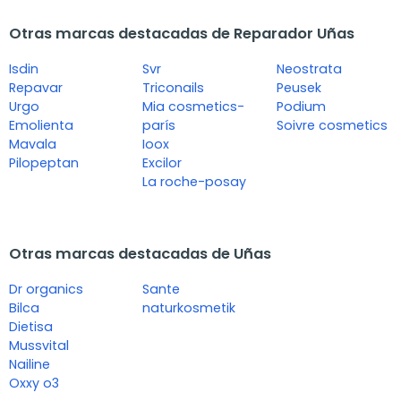
Otras marcas destacadas de Reparador Uñas
Isdin
Svr
Neostrata
Repavar
Triconails
Peusek
Urgo
Mia cosmetics-
Podium
Emolienta
parís
Soivre cosmetics
Mavala
Ioox
Pilopeptan
Excilor
La roche-posay
Otras marcas destacadas de Uñas
Dr organics
Sante
Bilca
naturkosmetik
Dietisa
Mussvital
Nailine
Oxxy o3