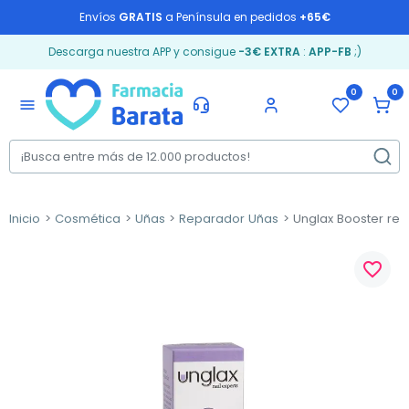
Envíos
GRATIS
a Península en pedidos
+65€
Descarga nuestra APP y consigue
-3€ EXTRA
:
APP-FB
;)
0
0
menu
Inicio
Cosmética
Uñas
Reparador Uñas
Unglax Booster rege
favorite_border