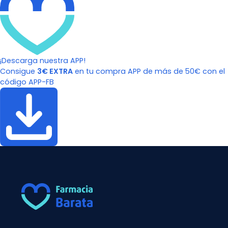
¡Descarga nuestra APP!
Consigue
3€ EXTRA
en tu compra APP de más de 50€ con el
código APP-FB