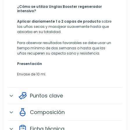
¿Cómo se utiliza Unglax Booster regenerador
intensivo?
Aplicar diariamente 1 o 2 capas de producto
sobre
las uñas secas y masajear suavemente hasta que
absorba en su totalidad.
Para observar resultados favorables se debe usar un
tiempo mínimo de dos semanas o hasta que las
uñas recuperen su aspecto sano y resistencia.
Presentación
Envase de 10 ml.
Puntos clave
expand_more
Composición
expand_more
Ficha técnica
expand_more