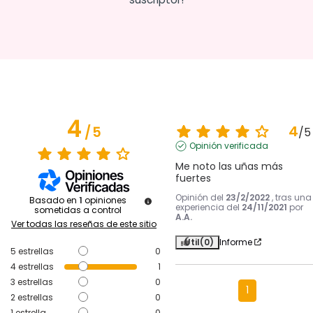
4
4
/
5
/
5
Opinión verificada
Me noto las uñas más 
fuertes
Opinión del
23/2/2022
, tras una
Basado en
1
opiniones
experiencia del
24/11/2021
por
sometidas a control
A.A.
Ver todas las reseñas de este sitio
Útil
(0)
Informe
5
estrellas
0
4
estrellas
1
3
estrellas
0
1
2
estrellas
0
1
estrella
0