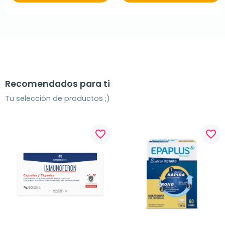
Recomendados para ti
Tu selección de productos ;)
favorite_border
favorite_border