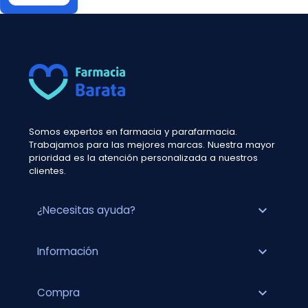
Somos expertos en farmacia y parafarmacia.
Trabajamos para las mejores marcas. Nuestra mayor
prioridad es la atención personalizada a nuestros
clientes.
expand_more
¿Necesitas ayuda?
expand_more
Información
expand_more
Compra