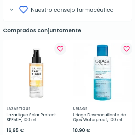
Nuestro consejo farmacéutico
expand_more
Comprados conjuntamente
favorite_border
favorite_border
LAZARTIGUE
URIAGE
Lazartigue Solar Protect 
Uriage Desmaquillante de 
SPF50+, 100 ml
Ojos Waterproof, 100 ml
16,95 €
10,90 €