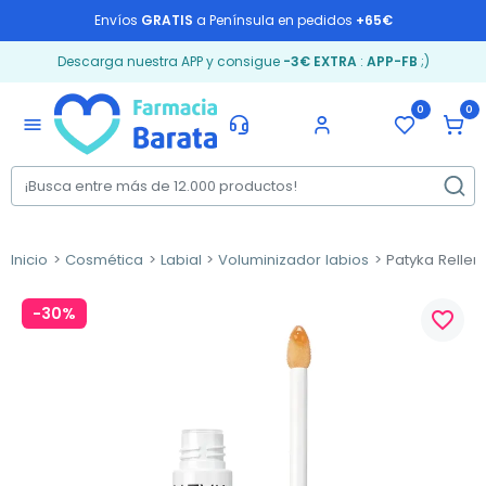
Envíos
GRATIS
a Península en pedidos
+65€
Descarga nuestra APP y consigue
-3€ EXTRA
:
APP-FB
;)
0
0
menu
Inicio
Cosmética
Labial
Voluminizador labios
Patyka Rellena
-30%
favorite_border