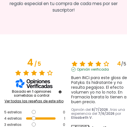
regalo especial en tu compra de cada mes por ser
suscriptor!
4
4
/
5
/
5
Opinión verificada
Buen INCi para este gloss de 
Patyka. Es hidratante y no 
resulta pegajoso. El efecto 
Basado en
1
opiniones
volumen yo no lo noto. En 
sometidas a control
Framacia barata lo tienen a 
Ver todas las reseñas de este sitio
buen precio.
Opinión del
8/7/2026
, tras una
5
estrellas
0
experiencia del
7/6/2026
por
Elisabeth V.
4
estrellas
1
3
estrellas
0