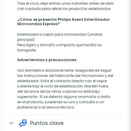
Tras el ciclo, deja enfriar unos instantes antes de abrir
con cuidado para retirar los productos esterilizados.
¿Cómo se presenta Philips Avent Esterilizador
Microondas Express?
Esterilizador a vapor para microondas (unidad
principal).
Peso ligero y tamaño compacto que facilita su
transporte.
Advertencias y precauciones
Uso doméstico exclusivamente. Asegúrate de seguir
las instrucciones del fabricante del microondas y del
esterilizador. Evita el contacto directo con el vapor
caliente tras el ciclo de esterilización. Mantén fuera
del alcance de los niños cuando no esté bajo
supervisión. Si se detecta alguna anomalía o daño
en el producto, suspende su uso y consulta a un
profesional o al servicio técnico.
Puntos clave
expand_more