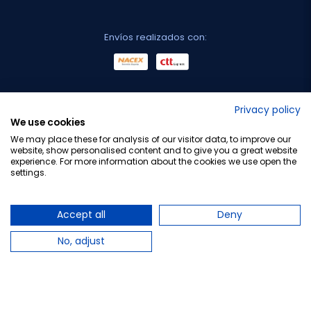
Envíos realizados con:
No lo decimos nosotros...
Privacy policy
We use cookies
¡Tu opinión es importante!
We may place these for analysis of our visitor data, to improve our
website, show personalised content and to give you a great website
experience. For more information about the cookies we use open the
settings.
Copyright © 2010-2026 Farmacia Barata S.L. Todos los
derechos reservados.
Accept all
Deny
No, adjust
Total:
39,95 €