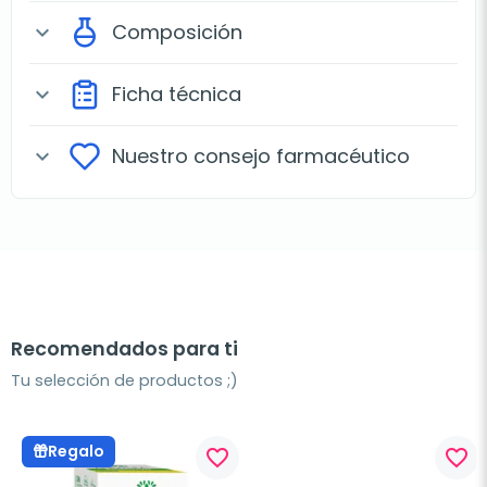
Composición
expand_more
Ficha técnica
expand_more
Nuestro consejo farmacéutico
expand_more
Recomendados para ti
Tu selección de productos ;)
Regalo
favorite_border
favorite_border