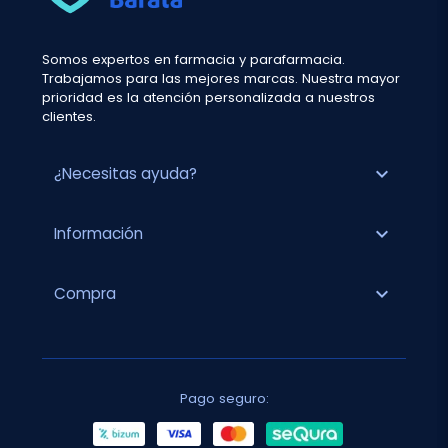
Somos expertos en farmacia y parafarmacia.
Trabajamos para las mejores marcas. Nuestra mayor
prioridad es la atención personalizada a nuestros
clientes.
expand_more
¿Necesitas ayuda?
expand_more
Información
expand_more
Compra
Pago seguro: