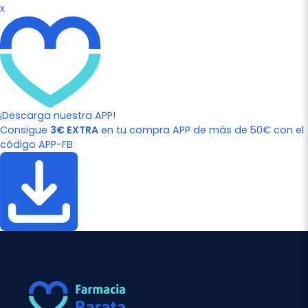
x
¡Descarga nuestra APP!
Consigue
3€ EXTRA
en tu compra APP de más de 50€ con el
código APP-FB