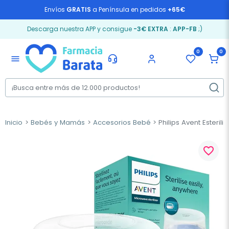
Envíos
GRATIS
a Península en pedidos
+65€
Descarga nuestra APP y consigue
-3€ EXTRA
:
APP-FB
;)
0
0
menu
Inicio
Bebés y Mamás
Accesorios Bebé
Philips Avent Esteril
favorite_border