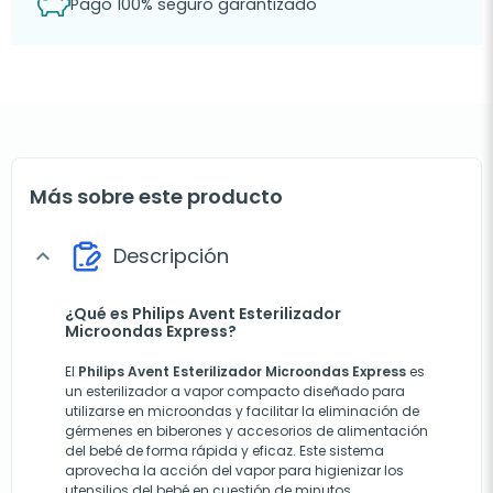
Pago 100% seguro garantizado
Más sobre este producto
Descripción
expand_more
¿Qué es Philips Avent Esterilizador
Microondas Express?
El
Philips Avent Esterilizador Microondas Express
es
un esterilizador a vapor compacto diseñado para
utilizarse en microondas y facilitar la eliminación de
gérmenes en biberones y accesorios de alimentación
del bebé de forma rápida y eficaz. Este sistema
aprovecha la acción del vapor para higienizar los
utensilios del bebé en cuestión de minutos,