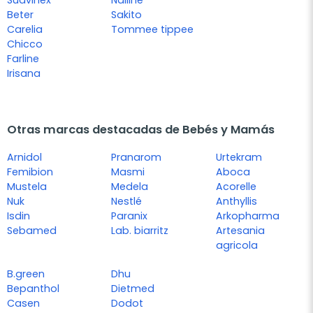
Beter
Sakito
Carelia
Tommee tippee
Chicco
Farline
Irisana
Otras marcas destacadas de Bebés y Mamás
Arnidol
Pranarom
Urtekram
Femibion
Masmi
Aboca
Mustela
Medela
Acorelle
Nuk
Nestlé
Anthyllis
Isdin
Paranix
Arkopharma
Sebamed
Lab. biarritz
Artesania
agricola
B.green
Dhu
Bepanthol
Dietmed
Casen
Dodot