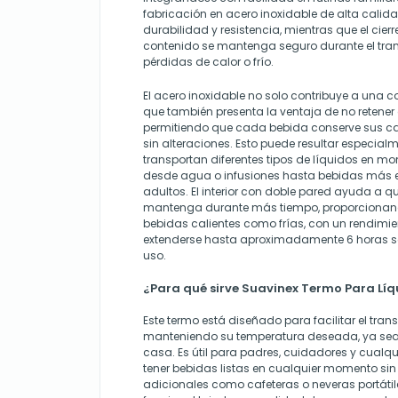
fabricación en acero inoxidable de alta cali
durabilidad y resistencia, mientras que el cier
contenido se mantenga seguro durante el trans
pérdidas de calor o frío.
El acero inoxidable no solo contribuye a una c
que también presenta la ventaja de no retener 
permitiendo que cada bebida conserve sus car
sin alteraciones. Esto puede resultar especial
transportan diferentes tipos de líquidos en mo
desde agua o infusiones hasta bebidas más 
adultos. El interior con doble pared ayuda a q
mantenga durante más tiempo, proporcionand
bebidas calientes como frías, con un rendimi
extenderse hasta aproximadamente 6 horas s
uso.
¿Para qué sirve Suavinex Termo Para Líq
Este termo está diseñado para facilitar el tran
manteniendo su temperatura deseada, ya sea ca
casa. Es útil para padres, cuidadores y cualq
tener bebidas listas en cualquier momento si
adicionales como cafeteras o neveras portáti