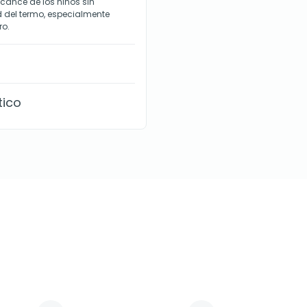
alcance de los niños sin
d del termo, especialmente
ro.
tico