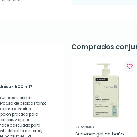
Comprados conju
favorite_border
Unisex 500 ml?
s un accesorio de
eratura de bebidas tanto
te termo combina
pción práctica para
paseos, viajes o
o hace adecuado para
SUAVINEX
e del estilo personal,
Suavinex gel de baño 
es habituales. La