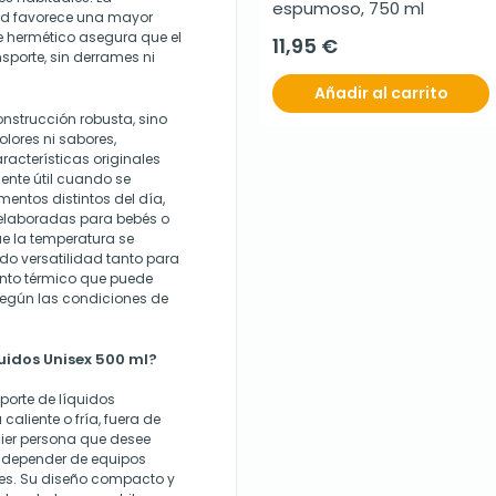
espumoso, 750 ml
dad favorece una mayor
re hermético asegura que el
11,95 €
porte, sin derrames ni
Añadir al carrito
onstrucción robusta, sino
olores ni sabores,
acterísticas originales
mente útil cuando se
mentos distintos del día,
elaboradas para bebés o
ue la temperatura se
o versatilidad tanto para
ento térmico que puede
egún las condiciones de
uidos Unisex 500 ml?
sporte de líquidos
liente o fría, fuera de
uier persona que desee
n depender de equipos
les. Su diseño compacto y