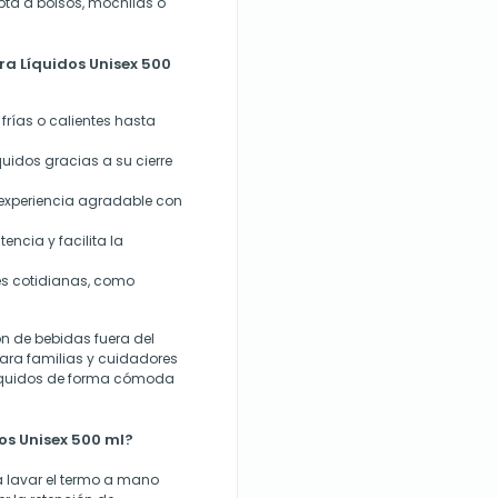
ta a bolsos, mochilas o
ra Líquidos Unisex 500
rías o calientes hasta
quidos gracias a su cierre
a experiencia agradable con
tencia y facilita la
es cotidianas, como
ón de bebidas fuera del
para familias y cuidadores
líquidos de forma cómoda
s Unisex 500 ml?
a lavar el termo a mano