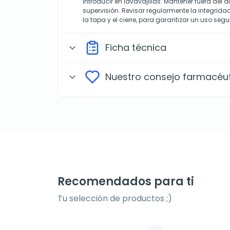
introducir en lavavajillas. Mantener fuera del 
supervisión. Revisar regularmente la integrida
la tapa y el cierre, para garantizar un uso segu
Ficha técnica
expand_more
Nuestro consejo farmacéu
expand_more
Recomendados para ti
Tu selección de productos ;)