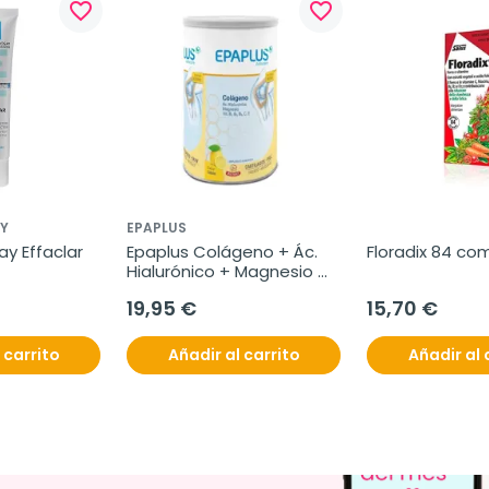
favorite_border
favorite_border
Y
EPAPLUS
y Effaclar 
Epaplus Colágeno + Ác. 
Floradix 84 co
Hialurónico + Magnesio 
Limón, 332g
19,95 €
15,70 €
 carrito
Añadir al carrito
Añadir al 