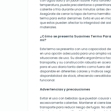
con agua tibia y un jabón suave. Para favorece
temperatura, puede precalentarse o preenfria
caliente o fría durante unos minutos antes de
Asegúrate de cerrar la tapa de forma hermétic
termo para evitar derrames. Evita el uso en mi
que estos pueden afectar la integridad del ais
materiales.
¿Cómo se presenta Suavinex Termo Para 
ml?
Este termo se presenta con una capacidad de 5
en una opción adecuada para una amplia va
situaciones de uso. Su diseño ergonómico faci
transporte, y su construcción robusta en acero
para el uso diario tanto dentro como fuera del
disponible en diferentes colores y motivos segú
disponibilidad de stock, ofreciendo versatili
funcional.
Advertencias y precauciones
Evitar el uso con bebidas que puedan causar
excesivamente calientes. Mantener el cierre bi
transporte para reducir riesgo de fugas. No uti