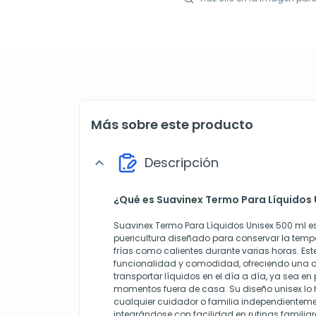
Más sobre este producto
Descripción
expand_more
¿Qué es Suavinex Termo Para Líquidos 
Suavinex Termo Para Líquidos Unisex 500 ml e
puericultura diseñado para conservar la temp
frías como calientes durante varias horas. Es
funcionalidad y comodidad, ofreciendo una o
transportar líquidos en el día a día, ya sea en 
momentos fuera de casa. Su diseño unisex l
cualquier cuidador o familia independientement
integrándose con facilidad en rutinas familiar