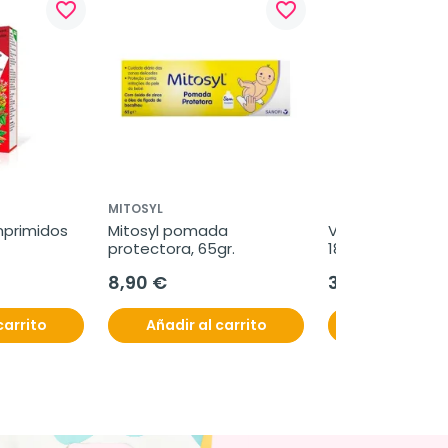
favorite_border
favorite_border
MITOSYL
mprimidos
Mitosyl pomada 
Vitacrecil Compl
protectora, 65gr.
180 cápsulas.
8,90 €
37,95 €
carrito
Añadir al carrito
Añadir al c