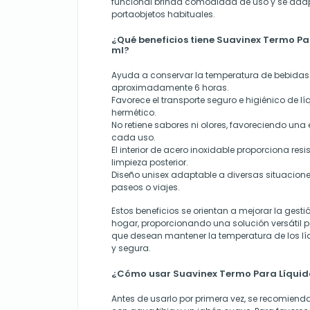
funcional brinda comodidad de uso y se adap
portaobjetos habituales.
¿Qué beneficios tiene Suavinex Termo Pa
ml?
Ayuda a conservar la temperatura de bebidas f
aproximadamente 6 horas.
Favorece el transporte seguro e higiénico de lí
hermético.
No retiene sabores ni olores, favoreciendo un
cada uso.
El interior de acero inoxidable proporciona resis
limpieza posterior.
Diseño unisex adaptable a diversas situacion
paseos o viajes.
Estos beneficios se orientan a mejorar la gesti
hogar, proporcionando una solución versátil 
que desean mantener la temperatura de los 
y segura.
¿Cómo usar Suavinex Termo Para Líquido
Antes de usarlo por primera vez, se recomiend