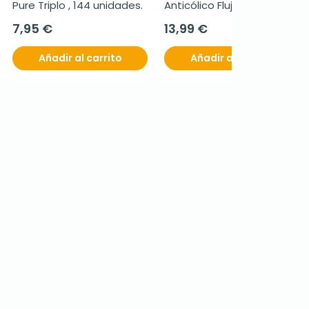
Pure Triplo , 144 unidades.
Anticólico Flujo M, 270ml.
7,95 €
13,99 €
Añadir al carrito
Añadir al carrito