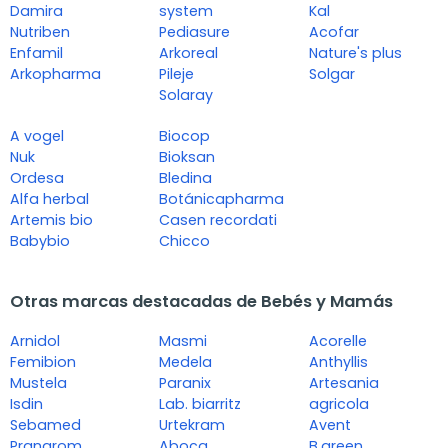
Damira
system
Kal
Nutriben
Pediasure
Acofar
Enfamil
Arkoreal
Nature's plus
Arkopharma
Pileje
Solgar
Solaray
A vogel
Biocop
Nuk
Bioksan
Ordesa
Bledina
Alfa herbal
Botánicapharma
Artemis bio
Casen recordati
Babybio
Chicco
Otras marcas destacadas de Bebés y Mamás
Arnidol
Masmi
Acorelle
Femibion
Medela
Anthyllis
Mustela
Paranix
Artesania
Isdin
Lab. biarritz
agricola
Sebamed
Urtekram
Avent
Pranarom
Aboca
B.green