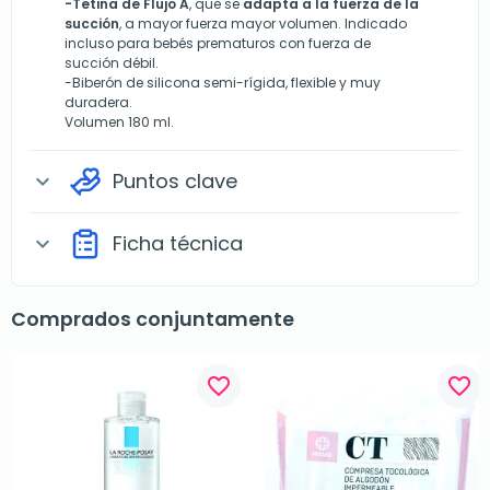
-Tetina de Flujo A
, que se
adapta a la fuerza de la
succión
, a mayor fuerza mayor volumen. Indicado
incluso para bebés prematuros con fuerza de
succión débil.
-Biberón de silicona semi-rígida, flexible y muy
duradera.
Volumen 180 ml.
Puntos clave
expand_more
Ficha técnica
expand_more
Comprados conjuntamente
favorite_border
favorite_border