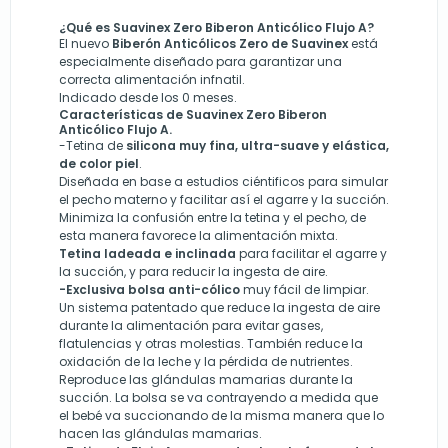
¿Qué es Suavinex Zero Biberon Anticólico Flujo A?
El nuevo
Biberón Anticólicos Zero de
Suavinex
está
especialmente diseñado para garantizar una
correcta alimentación infnatil.
Indicado desde los 0 meses.
Características de Suavinex Zero Biberon
Anticólico Flujo A.
-Tetina de
silicona muy fina, ultra-suave y elástica,
de color piel
.
Diseñada en base a estudios ciéntificos para simular
el pecho materno y facilitar así el agarre y la succión.
Minimiza la confusión entre la tetina y el pecho, de
esta manera favorece la alimentación mixta.
Tetina ladeada e inclinada
para facilitar el agarre y
la succión, y para reducir la ingesta de aire.
-Exclusiva bolsa anti-cólico
muy fácil de limpiar.
Un sistema patentado que reduce la ingesta de aire
durante la alimentación para evitar gases,
flatulencias y otras molestias. También reduce la
oxidación de la leche y la pérdida de nutrientes.
Reproduce las glándulas mamarias durante la
succión. La bolsa se va contrayendo a medida que
el bebé va succionando de la misma manera que lo
hacen las glándulas mamarias.