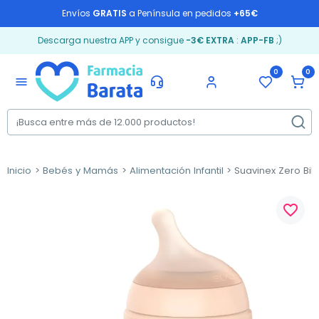
Envíos
GRATIS
a Península en pedidos
+65€
Descarga nuestra APP y consigue
-3€ EXTRA
:
APP-FB
;)
0
0
menu
Inicio
Bebés y Mamás
Alimentación Infantil
Suavinex Zero Bibe
favorite_border