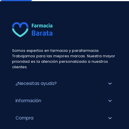
Somos expertos en farmacia y parafarmacia.
Trabajamos para las mejores marcas. Nuestra mayor
prioridad es la atención personalizada a nuestros
clientes.
expand_more
¿Necesitas ayuda?
expand_more
Información
expand_more
Compra