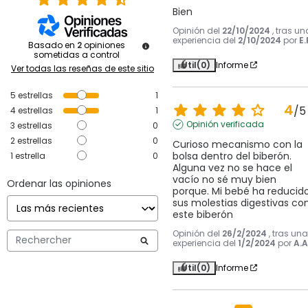
Bien
Opinión del
22/10/2024
, tras un
experiencia del
2/10/2024
por
E.
Basado en
2
opiniones
sometidas a control
Útil
(0)
Informe
Ver todas las reseñas de este sitio
5
estrellas
1
4
/
5
4
estrellas
1
Opinión verificada
3
estrellas
0
2
estrellas
0
Curioso mecanismo con la 
bolsa dentro del biberón. 
1
estrella
0
Alguna vez no se hace el 
vacío no sé muy bien 
Ordenar las opiniones
porque. Mi bebé ha reducido
sus molestias digestivas con
este biberón
Opinión del
26/2/2024
, tras una
experiencia del
1/2/2024
por
A.A
Útil
(0)
Informe