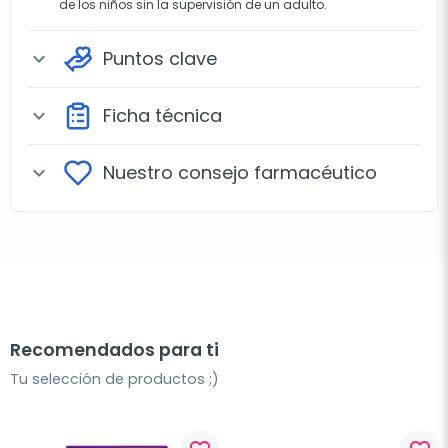
de los niños sin la supervisión de un adulto.
Puntos clave
expand_more
Ficha técnica
expand_more
Nuestro consejo farmacéutico
expand_more
Recomendados para ti
Tu selección de productos ;)