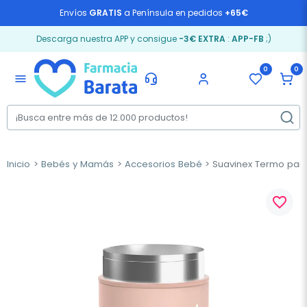
Envíos
GRATIS
a Península en pedidos
+65€
Descarga nuestra APP y consigue
-3€ EXTRA
:
APP-FB
;)
0
0
menu
Inicio
Bebés y Mamás
Accesorios Bebé
Suavinex Termo para 
favorite_border