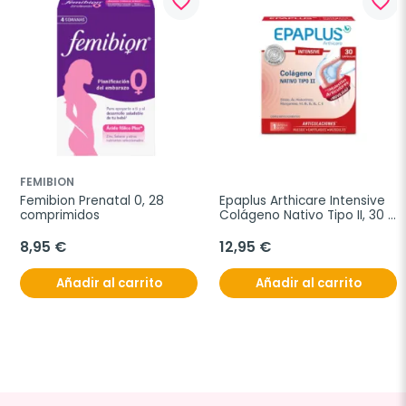
favorite_border
favorite_border
FEMIBION
Femibion Prenatal 0, 28 
Epaplus Arthicare Intensive 
comprimidos
Colágeno Nativo Tipo II, 30 
comprimidos
8,95 €
12,95 €
Añadir al carrito
Añadir al carrito