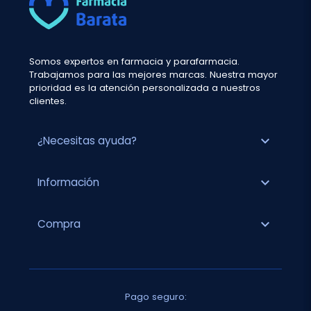
Somos expertos en farmacia y parafarmacia.
Trabajamos para las mejores marcas. Nuestra mayor
prioridad es la atención personalizada a nuestros
clientes.
expand_more
¿Necesitas ayuda?
expand_more
Información
expand_more
Compra
Pago seguro: