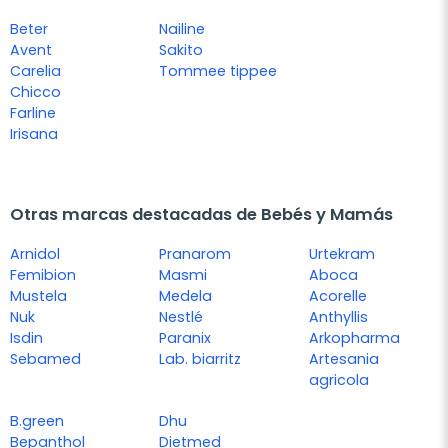
Beter
Nailine
Avent
Sakito
Carelia
Tommee tippee
Chicco
Farline
Irisana
Otras marcas destacadas de Bebés y Mamás
Arnidol
Pranarom
Urtekram
Femibion
Masmi
Aboca
Mustela
Medela
Acorelle
Nuk
Nestlé
Anthyllis
Isdin
Paranix
Arkopharma
Sebamed
Lab. biarritz
Artesania
agricola
B.green
Dhu
Bepanthol
Dietmed