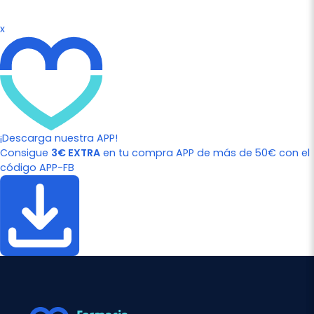
x
¡Descarga nuestra APP!
Consigue
3€ EXTRA
en tu compra APP de más de 50€ con el
código APP-FB