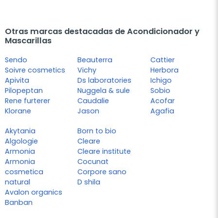
Otras marcas destacadas de Acondicionador y
Mascarillas
Sendo
Beauterra
Cattier
Soivre cosmetics
Vichy
Herbora
Apivita
Ds laboratories
Ichigo
Pilopeptan
Nuggela & sule
Sobio
Rene furterer
Caudalie
Acofar
Klorane
Jason
Agafia
Akytania
Born to bio
Algologie
Cleare
Armonia
Cleare institute
Armonia
Cocunat
cosmetica
Corpore sano
natural
D shila
Avalon organics
Banban