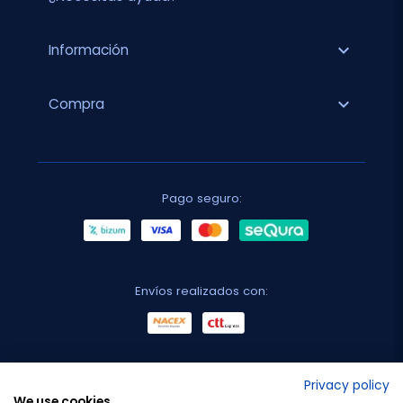
expand_more
Información
expand_more
Compra
Pago seguro:
Envíos realizados con:
No lo decimos nosotros...
Privacy policy
We use cookies