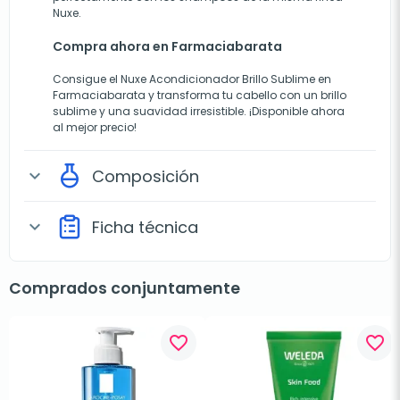
Nuxe.
Compra ahora en Farmaciabarata
Consigue el Nuxe Acondicionador Brillo Sublime en
Farmaciabarata y transforma tu cabello con un brillo
sublime y una suavidad irresistible. ¡Disponible ahora
al mejor precio!
Composición
expand_more
Ficha técnica
expand_more
Comprados conjuntamente
favorite_border
favorite_border