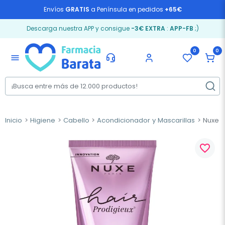
Envíos
GRATIS
a Península en pedidos
+65€
Descarga nuestra APP y consigue
-3€ EXTRA
:
APP-FB
;)
0
0
menu
Inicio
Higiene
Cabello
Acondicionador y Mascarillas
Nuxe A
favorite_border