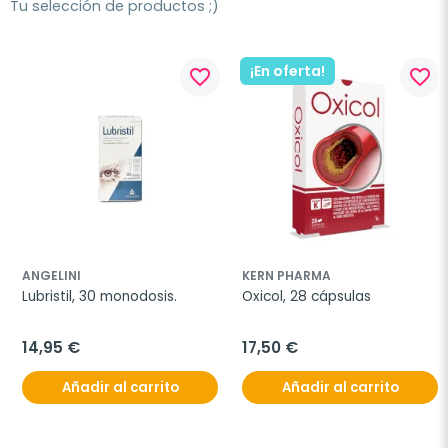
Tu selección de productos ;)
¡En oferta!
favorite_border
favorite_border
ANGELINI
KERN PHARMA
Lubristil, 30 monodosis.
Oxicol, 28 cápsulas
14,95 €
17,50 €
Añadir al carrito
Añadir al carrito