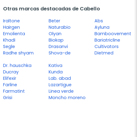
Otras marcas destacadas de Cabello
Iraltone
Beter
Abs
Hairgen
Naturabio
Ayluna
Emolienta
Olyan
Bamboovement
Khadi
Biokap
Bariatricline
Segle
Drasanvi
Cultivators
Radhe shyam
Shova-de
Dietmed
Dr. hauschka
Kativa
Ducray
Kunda
Elifexir
Lab. abad
Farline
Lazartigue
Farmatint
Linea verde
Grisi
Moncho moreno