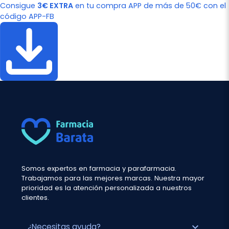
Consigue
3€ EXTRA
en tu compra APP de más de 50€ con el
código APP-FB
Somos expertos en farmacia y parafarmacia.
Trabajamos para las mejores marcas. Nuestra mayor
prioridad es la atención personalizada a nuestros
clientes.
expand_more
¿Necesitas ayuda?