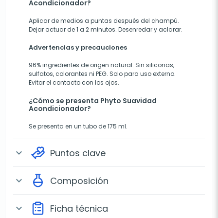
Acondicionador?
Aplicar de medios a puntas después del champú.
Dejar actuar de 1 a 2 minutos. Desenredar y aclarar.
Advertencias y precauciones
96% ingredientes de origen natural. Sin siliconas,
sulfatos, colorantes ni PEG. Solo para uso externo.
Evitar el contacto con los ojos.
¿Cómo se presenta Phyto Suavidad
Acondicionador?
Se presenta en un tubo de 175 ml.
Puntos clave
expand_more
Composición
expand_more
Ficha técnica
expand_more