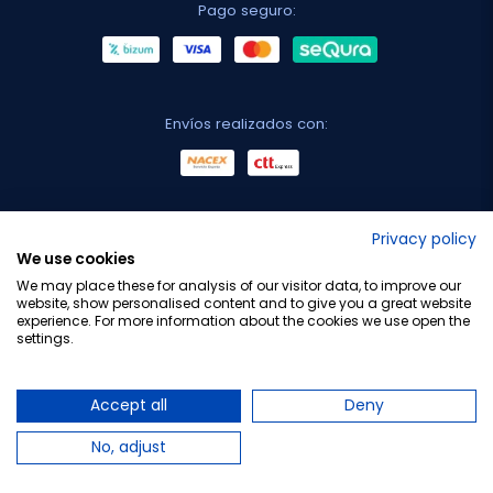
Pago seguro:
Envíos realizados con:
No lo decimos nosotros...
Privacy policy
We use cookies
¡Tu opinión es importante!
We may place these for analysis of our visitor data, to improve our
website, show personalised content and to give you a great website
experience. For more information about the cookies we use open the
settings.
Copyright © 2010-2026 Farmacia Barata S.L. Todos los
derechos reservados.
Accept all
Deny
No, adjust