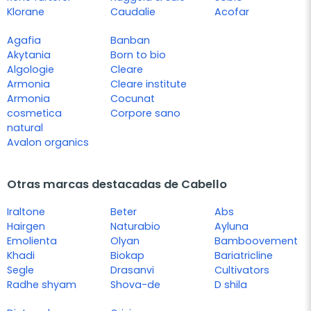
Klorane
Caudalie
Acofar
Agafia
Banban
Akytania
Born to bio
Algologie
Cleare
Armonia
Cleare institute
Armonia
Cocunat
cosmetica
Corpore sano
natural
Avalon organics
Otras marcas destacadas de Cabello
Iraltone
Beter
Abs
Hairgen
Naturabio
Ayluna
Emolienta
Olyan
Bamboovement
Khadi
Biokap
Bariatricline
Segle
Drasanvi
Cultivators
Radhe shyam
Shova-de
D shila