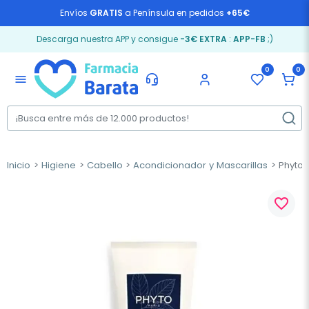
Envíos
GRATIS
a Península en pedidos
+65€
Descarga nuestra APP y consigue
-3€ EXTRA
:
APP-FB
;)
0
0
menu
Inicio
Higiene
Cabello
Acondicionador y Mascarillas
Phyto 
favorite_border