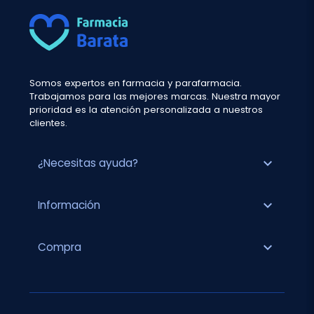
Somos expertos en farmacia y parafarmacia.
Trabajamos para las mejores marcas. Nuestra mayor
prioridad es la atención personalizada a nuestros
clientes.
expand_more
¿Necesitas ayuda?
expand_more
Información
expand_more
Compra