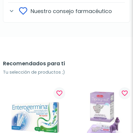
Nuestro consejo farmacéutico
expand_more
Recomendados para ti
Tu selección de productos ;)
favorite_border
favorite_border