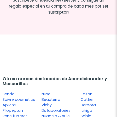
Suscríbete a nuestra newsletter y consigue un
regalo especial en tu compra de cada mes por ser
suscriptor!
Otras marcas destacadas de Acondicionador y
Mascarillas
Sendo
Nuxe
Jason
Soivre cosmetics
Beauterra
Cattier
Apivita
Vichy
Herbora
Pilopeptan
Ds laboratories
Ichigo
Rene furterer
Nuggela & sule
Sobio