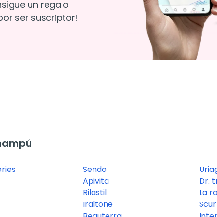
nsigue un regalo
or ser suscriptor!
Champú
ries
Sendo
Uria
Apivita
Dr. t
Rilastil
La r
Iraltone
Scurf
Beauterra
Inte