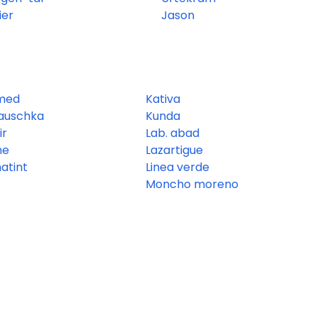
ier
Jason
med
Kativa
hauschka
Kunda
ir
Lab. abad
ne
Lazartigue
atint
Linea verde
Moncho moreno