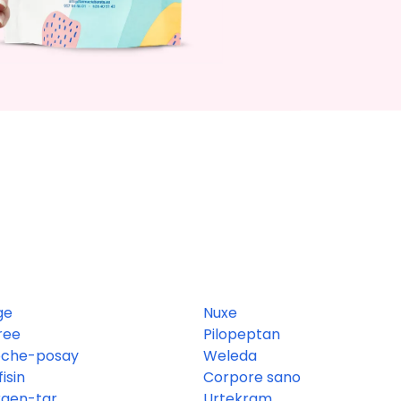
ge
Nuxe
ree
Pilopeptan
oche-posay
Weleda
isin
Corpore sano
rgen-tar
Urtekram