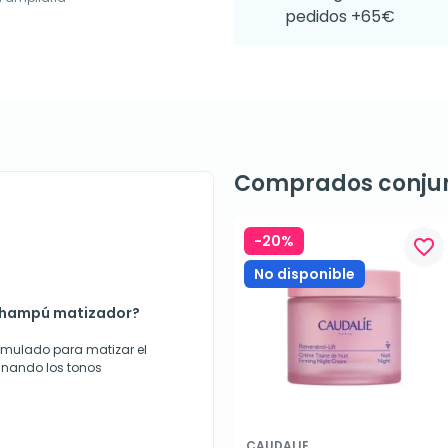
pedidos +65€
Comprados conju
-20%
favorite_border
No disponible
t champú matizador?
rmulado para matizar el
minando los tonos
CAUDALIE