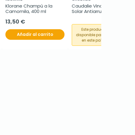
Klorane Champú a la 
Caudalie Vinosun Crema 
Camomila, 400 ml
Solar Antiarrugas SPF50, 
50ml
13,50 €
Este producto no está
Añadir al carrito
disponible para su compra
en este país o región.