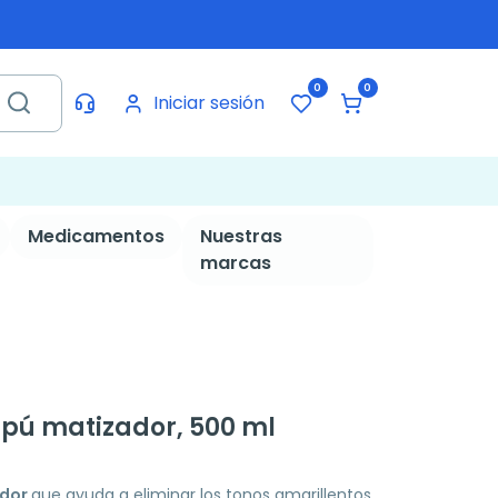
0
0
Iniciar sesión
Medicamentos
Nuestras
marcas
mpú matizador, 500 ml
ador
que ayuda a eliminar los tonos amarillentos