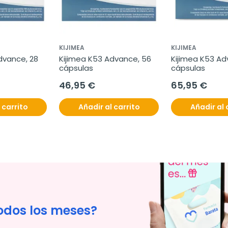
KIJIMEA
KIJIMEA
dvance, 28 
Kijimea K53 Advance, 56 
Kijimea K53 Ad
cápsulas
cápsulas
46,95 €
65,95 €
 carrito
Añadir al carrito
Añadir al 
odos los meses?