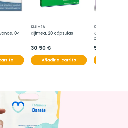
KIJIMEA
KIJIMEA
vance, 84 
Kijimea, 28 cápsulas
Kijimea FloraCare
cápsulas
30,50 €
59,00 €
carrito
Añadir al carrito
Añadir al c