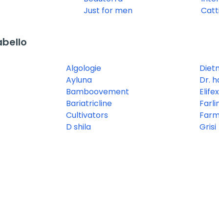
Just for men
Catt
bello
Algologie
Diet
Ayluna
Dr. 
Bamboovement
Elifex
Bariatricline
Farli
Cultivators
Farm
D shila
Grisi