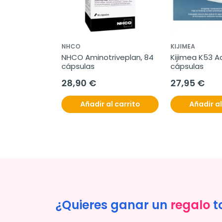
NHCO
KIJIMEA
NHCO Aminotriveplan, 84 
Kijimea K53 A
cápsulas
cápsulas
28,90 €
27,95 €
Añadir al carrito
Añadir al
¿Quieres ganar un
regalo
t