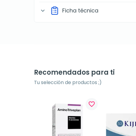
Ficha técnica
expand_more
Recomendados para ti
Tu selección de productos ;)
favorite_border