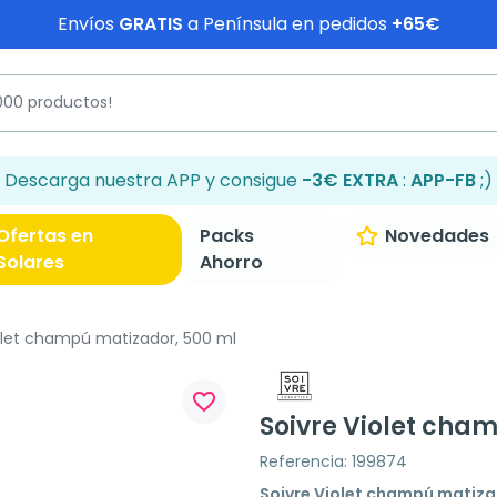
Envíos
GRATIS
a Península en pedidos
+65€
Descarga nuestra APP y consigue
-3€ EXTRA
:
APP-FB
;)
Ofertas en
Packs
Novedades
Solares
Ahorro
olet champú matizador, 500 ml
favorite_border
Soivre Violet cha
Referencia: 199874
Soivre Violet champú matiz