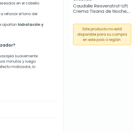
seados en el cabello
Caudalie Resveratrol-Lift 
Crema Tisana de Noche, 
a reforzar el tono del
50 ml
e aportan
hidratación y
Este producto no está
disponible para su compra
en este país o región.
izador?
 masajea suavemente
nos minutos y luego
fecto matizador, lo