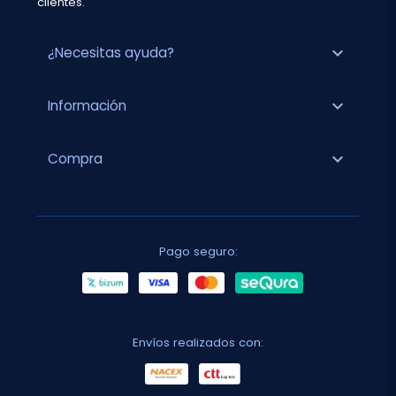
clientes.
expand_more
¿Necesitas ayuda?
expand_more
Información
expand_more
Compra
Pago seguro:
Envíos realizados con: