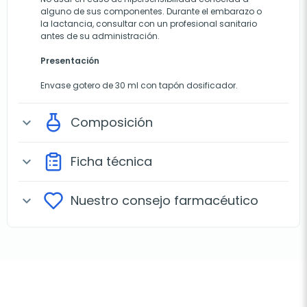
alguno de sus componentes. Durante el embarazo o
la lactancia, consultar con un profesional sanitario
antes de su administración.
Presentación
Envase gotero de 30 ml con tapón dosificador.
Composición
expand_more
Ficha técnica
expand_more
Nuestro consejo farmacéutico
expand_more