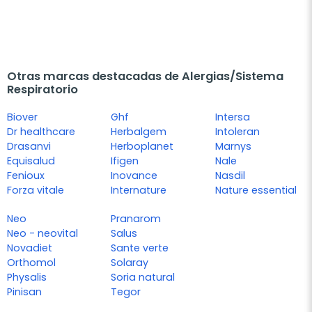
Otras marcas destacadas de Alergias/Sistema
Respiratorio
Biover
Ghf
Intersa
Dr healthcare
Herbalgem
Intoleran
Drasanvi
Herboplanet
Marnys
Equisalud
Ifigen
Nale
Fenioux
Inovance
Nasdil
Forza vitale
Internature
Nature essential
Neo
Pranarom
Neo - neovital
Salus
Novadiet
Sante verte
Orthomol
Solaray
Physalis
Soria natural
Pinisan
Tegor