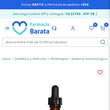
Envíos
GRATIS
a Península en pedidos
+65€
Descarga nuestra APP y consigue
-3€ EXTRA
:
APP-FB
;)
0
0
menu
Inicio
Dietética y Nutrición
Fitoterapia
Sistema Inmunológico 
favorite_border