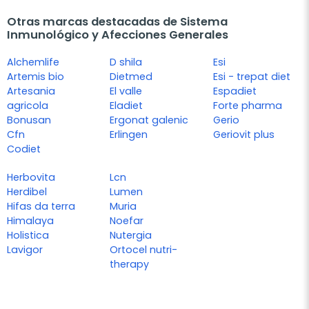
Otras marcas destacadas de Sistema
Inmunológico y Afecciones Generales
Alchemlife
D shila
Esi
Artemis bio
Dietmed
Esi - trepat diet
Artesania
El valle
Espadiet
agricola
Eladiet
Forte pharma
Bonusan
Ergonat galenic
Gerio
Cfn
Erlingen
Geriovit plus
Codiet
Herbovita
Lcn
Herdibel
Lumen
Hifas da terra
Muria
Himalaya
Noefar
Holistica
Nutergia
Lavigor
Ortocel nutri-
therapy