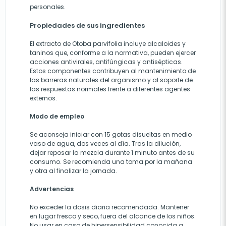
personales.
Propiedades de sus ingredientes
El extracto de Otoba parvifolia incluye alcaloides y
taninos que, conforme a la normativa, pueden ejercer
acciones antivirales, antifúngicas y antisépticas.
Estos componentes contribuyen al mantenimiento de
las barreras naturales del organismo y al soporte de
las respuestas normales frente a diferentes agentes
externos.
Modo de empleo
Se aconseja iniciar con 15 gotas disueltas en medio
vaso de agua, dos veces al día. Tras la dilución,
dejar reposar la mezcla durante 1 minuto antes de su
consumo. Se recomienda una toma por la mañana
y otra al finalizar la jornada.
Advertencias
No exceder la dosis diaria recomendada. Mantener
en lugar fresco y seco, fuera del alcance de los niños.
No usar en caso de hipersensibilidad conocida a