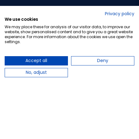
No lo decimos nosotros...
Privacy policy
We use cookies
¡Tu opinión es importante!
We may place these for analysis of our visitor data, to improve our
website, show personalised content and to give you a great website
experience. For more information about the cookies we use open the
settings.
Copyright © 2010-2026 Farmacia Barata S.L. Todos los
derechos reservados.
Accept all
Deny
No, adjust
Total:
34,95 €
−
+
Añadir al carrito