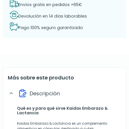
Envíos gratis en pedidos +65€
Devolución en 14 días laborables
Pago 100% seguro garantizado
Más sobre este producto
Descripción
expand_more
Qué es y para qué sirve Kaidax Embarazo &
Lactancia
Kaidax Embarazo & Lactancia es un complemento
alimenticio en cápsulas destinado a cubrir