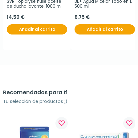
SVR Topialyse huile aceite 
BE+ Agua Micelar Todo en 1, 
de ducha lavante, 1000 ml
500 ml
14,50 €
8,75 €
Añadir al carrito
Añadir al carrito
Recomendados para ti
Tu selección de productos ;)
favorite_border
favorite_border