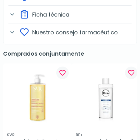
Ficha técnica
expand_more
Nuestro consejo farmacéutico
expand_more
Comprados conjuntamente
favorite_border
favorite_border
SVR
BE+