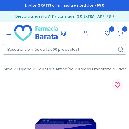
Envíos
GRATIS
a Península en pedidos
+65€
Descarga nuestra APP y consigue
-3€ EXTRA
:
APP-FB
;)
0
0
menu
Inicio
Higiene
Cabello
Anticaída
Kaidax Embarazo & Lactanc
favorite_border