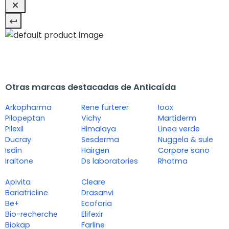
Otras marcas destacadas de Anticaída
Arkopharma
Rene furterer
Ioox
Pilopeptan
Vichy
Martiderm
Pilexil
Himalaya
Linea verde
Ducray
Sesderma
Nuggela & sule
Isdin
Hairgen
Corpore sano
Iraltone
Ds laboratories
Rhatma
Apivita
Cleare
Bariatricline
Drasanvi
Be+
Ecoforia
Bio-recherche
Elifexir
Biokap
Farline