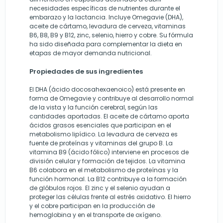
necesidades específicas de nutrientes durante el
embarazo y la lactancia. Incluye Omegavie (DHA),
aceite de cártamo, levadura de cerveza, vitaminas
B6, B8, B9 y B12, zinc, selenio, hierro y cobre. Su fórmula
ha sido diseñada para complementar la dieta en
etapas de mayor demanda nutricional.
Propiedades de sus ingredientes
El DHA (ácido docosahexaenoico) está presente en
forma de Omegavie y contribuye al desarrollo normal
de la vista y la función cerebral, según las
cantidades aportadas. El aceite de cártamo aporta
ácidos grasos esenciales que participan en el
metabolismo lipídico. La levadura de cerveza es
fuente de proteínas y vitaminas del grupo B. La
vitamina B9 (ácido fólico) interviene en procesos de
división celular y formación de tejidos. La vitamina
B6 colabora en el metabolismo de proteínas y la
función hormonal. La B12 contribuye a la formación
de glóbulos rojos. El zinc y el selenio ayudan a
proteger las células frente al estrés oxidativo. El hierro
y el cobre participan en la producción de
hemoglobina y en el transporte de oxígeno.