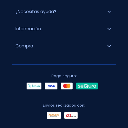
expand_more
¿Necesitas ayuda?
expand_more
Información
expand_more
Compra
Pago seguro:
Envíos realizados con: