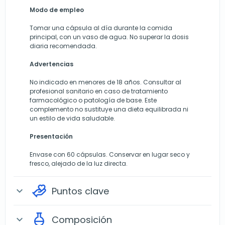
Modo de empleo
Tomar una cápsula al día durante la comida
principal, con un vaso de agua. No superar la dosis
diaria recomendada.
Advertencias
No indicado en menores de 18 años. Consultar al
profesional sanitario en caso de tratamiento
farmacológico o patología de base. Este
complemento no sustituye una dieta equilibrada ni
un estilo de vida saludable.
Presentación
Envase con 60 cápsulas. Conservar en lugar seco y
fresco, alejado de la luz directa.
Puntos clave
expand_more
Composición
expand_more