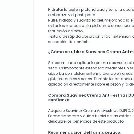
Hidratar la piel en profundidad y evira la apari
embarazo y el post-parto.
Nutre, hidrata y suaviza la piel, mejorando la el
evitar las marcas de la piel como consecuen
reducción de peso.
Textura de rápida absorción y fácil extensión
sensación de confort.
¿Cómo se utiliza Suavinex Crema Anti
Se recomienda aplicar la crema dos veces al dí
seca. Es importante extenderla mediante un 
absorba completamente, incidiendo en áreas
glúteos, muslos y senos. Durante la lactancia, 
aplicación directamente sobre el pezón y la ar
Compra Suavinex Crema Anti-estrías DUP
confianza
Adquiere Suavinex Crema Anti-estrías DUPLO, 
Farmaciabarata y cuida tu piel de las estrías.
descubre los beneficios de este producto.
Recomendación del farmacéutico: