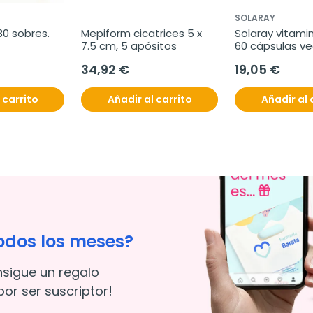
SOLARAY
30 sobres.
Mepiform cicatrices 5 x 
Solaray vitamin
7.5 cm, 5 apósitos
60 cápsulas v
34,92 €
19,05 €
 carrito
Añadir al carrito
Añadir al 
odos los meses?
nsigue un regalo
or ser suscriptor!