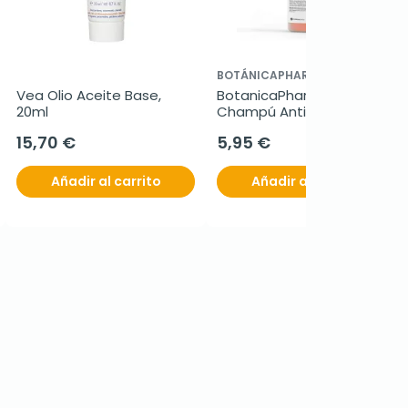
BOTÁNICAPHARMA
Vea Olio Aceite Base, 
BotanicaPharma 
20ml
Champú Anticaída 
Ginseng, Romero y 
15,70 €
5,95 €
Aciano, 250ml.
Añadir al carrito
Añadir al carrito