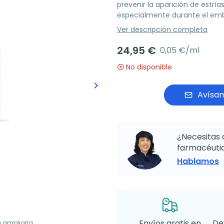
prevenir la aparición de estrías
especialmente durante el em
Ver descripción completa
24,95 €
0,05 €/ml
No disponible
keyboard_arrow_right
Siguiente
Avísam
¿Necesitas 
farmacéutic
Hablamos
Envíos gratis en
De
a ampliarla