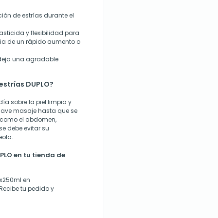
ción de estrías durante el
asticida y flexibilidad para
cia de un rápido aumento o
, deja una agradable
-estrías DUPLO?
a sobre la piel limpia y
suave masaje hasta que se
 como el abdomen,
se debe evitar su
eola.
LO en tu tienda de
2x250ml en
 Recibe tu pedido y