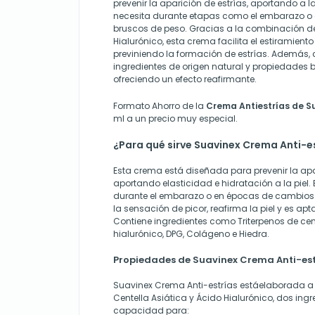
prevenir la aparición de estrías, aportando a la
necesita durante etapas como el embarazo 
bruscos de peso. Gracias a la combinación de
Hialurónico, esta crema facilita el estiramiento y
previniendo la formación de estrías. Además,
ingredientes de origen natural y propiedades be
ofreciendo un efecto reafirmante.
Formato Ahorro de la
Crema
Antiestrías de S
ml a un precio muy especial.
¿Para qué sirve Suavinex Crema Anti-e
Esta crema está diseñada para prevenir la apar
aportando elasticidad e hidratación a la piel. 
durante el embarazo o en épocas de cambios
la sensación de picor, reafirma la piel y es apt
Contiene ingredientes como Triterpenos de cent
hialurónico, DPG, Colágeno e Hiedra.
Propiedades de Suavinex Crema Anti-est
Suavinex Crema Anti-estrías estáelaborada a
Centella Asiática y Ácido Hialurónico, dos ing
capacidad para: