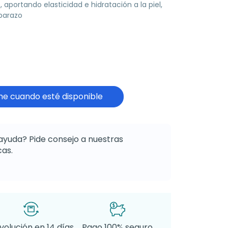
, aportando elasticidad e hidratación a la piel,
barazo
e cuando esté disponible
ayuda? Pide consejo a nuestras
as.
volución en 14 días
Pago 100% seguro