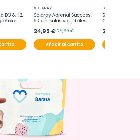
SOLARAY
SOLARAY
a D3 & K2, 
Solaray Adrenal Success, 
Solaray Berberine
egetales
60 cápsulas vegetales
Caps.
24,95 €
21,80 €
28,60 €
23,80 
carrito
Añadir al carrito
Añadir al c