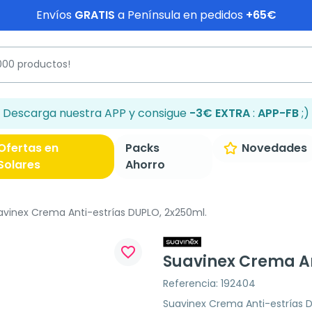
Envíos
GRATIS
a Península en pedidos
+65€
Descarga nuestra APP y consigue
-3€ EXTRA
:
APP-FB
;)
Ofertas en
Packs
Novedades
Solares
Ahorro
vinex Crema Anti-estrías DUPLO, 2x250ml.
favorite_border
Suavinex Crema An
Referencia: 192404
Suavinex Crema Anti-estrías 