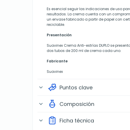
Es esencial seguir las indicaciones de uso par
resultados. La crema cuenta con un compromi
un envase fabricado a partir de papel con cert
reciclable.
Presentación
Suavinex Crema Anti-estrías DUPLO se present
dos tubos de 200 ml de crema cada uno.
Fabricante
Suavinex
Puntos clave
expand_more
Composición
expand_more
Ficha técnica
expand_more