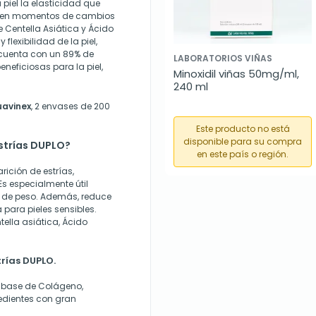
 piel la elasticidad que
o en momentos de cambios
 Centella Asiática y Ácido
 flexibilidad de la piel,
 cuenta con un 89% de
LABORATORIOS VIÑAS
neficiosas para la piel,
Minoxidil viñas 50mg/ml, 
240 ml
uavinex
, 2 envases de 200
Este producto no está
disponible para su compra
strías DUPLO?
en este país o región.
ición de estrías,
Es especialmente útil
 de peso. Además, reduce
a para pieles sensibles.
ella asiática, Ácido
rías DUPLO.
 base de Colágeno,
redientes con gran