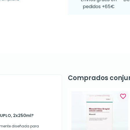
pedidos +65€
Comprados conju
favorite_border
DUPLO, 2x250ml?
almente diseñada para