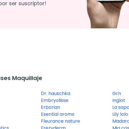
or ser suscriptor!
ses Maquillaje
Dr. hauschka
Grn
Embryolisse
Inglot
Erborian
La sapo
Esential aroms
Lily lolo
Fleurance nature
Madar
tics
Frezyderm
Mia co