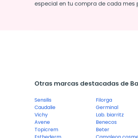
especial en tu compra de cada mes p
Otras marcas destacadas de Ba
Sensilis
Filorga
Caudalie
Germinal
Vichy
Lab. biarritz
Avene
Benecos
Topicrem
Beter
Esthederm
Camaleon cosme