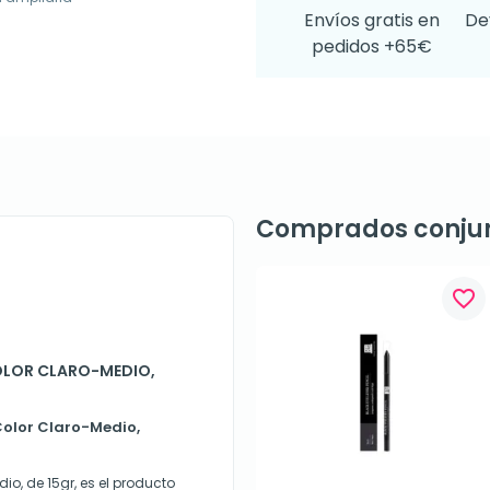
Envíos gratis en
De
pedidos +65€
Comprados conju
favorite_border
OLOR CLARO-MEDIO,
Color Claro-Medio,
io, de 15gr, es el producto