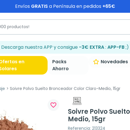
Envíos
GRATIS
a Península en pedidos
+65€
Descarga nuestra APP y consigue
-3€ EXTRA
:
APP-FB
;)
Ofertas en
Packs
Novedades
Solares
Ahorro
aje
Soivre Polvo Suelto Bronceador Color Claro-Medio, 15gr
favorite_border
Soivre Polvo Suelt
Medio, 15gr
Referencia: 213324