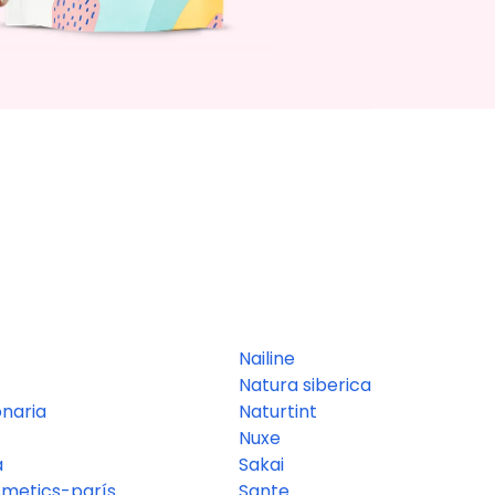
Nailine
Natura siberica
naria
Naturtint
Nuxe
a
Sakai
smetics-parís
Sante