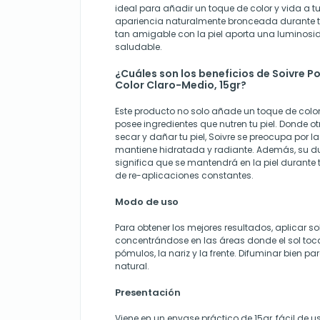
ideal para añadir un toque de color y vida a t
apariencia naturalmente bronceada durante to
tan amigable con la piel aporta una luminosid
saludable.
¿Cuáles son los beneficios de Soivre P
Color Claro-Medio, 15gr?
Este producto no solo añade un toque de color
posee ingredientes que nutren tu piel. Donde 
secar y dañar tu piel, Soivre se preocupa por la
mantiene hidratada y radiante. Además, su du
significa que se mantendrá en la piel durante 
de re-aplicaciones constantes.
Modo de uso
Para obtener los mejores resultados, aplicar sob
concentrándose en las áreas donde el sol toc
pómulos, la nariz y la frente. Difuminar bien 
natural.
Presentación
Viene en un envase práctico de 15gr, fácil de us