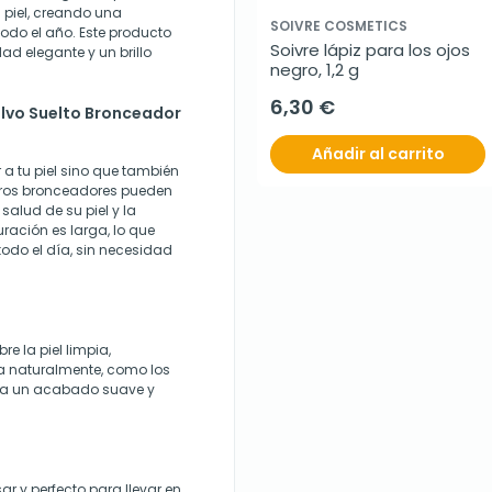
u piel, creando una
SOIVRE COSMETICS
do el año. Este producto
Soivre lápiz para los ojos 
ad elegante y un brillo
negro, 1,2 g
6,30 €
olvo Suelto Bronceador
Añadir al carrito
 a tu piel sino que también
otros bronceadores pueden
 salud de su piel y la
ración es larga, lo que
todo el día, sin necesidad
re la piel limpia,
a naturalmente, como los
para un acabado suave y
ar y perfecto para llevar en