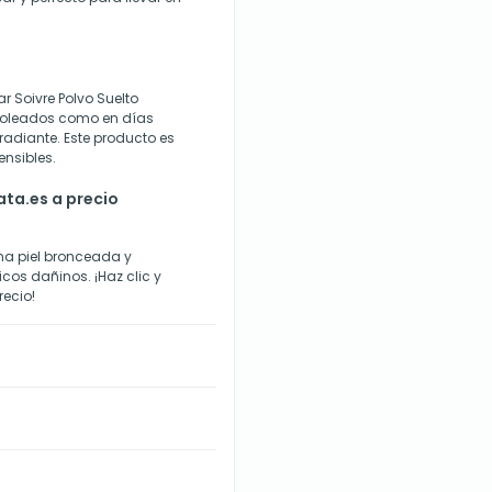
Soivre Polvo Suelto
soleados como en días
radiante. Este producto es
ensibles.
ta.es a precio
na piel bronceada y
cos dañinos. ¡Haz clic y
ecio!