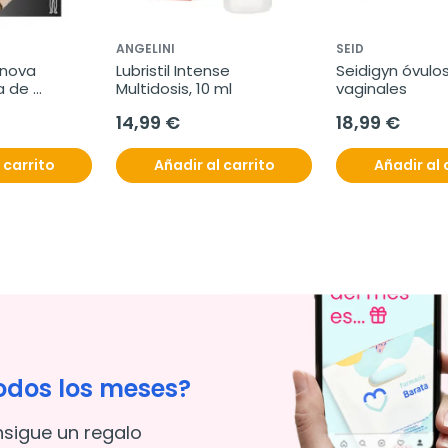
ANGELINI
SEID
nova 
Lubristil Intense 
Seidigyn óvulos,
 de 
Multidosis, 10 ml
vaginales
1 unidad
14,99 €
18,99 €
 carrito
Añadir al carrito
Añadir al 
odos los meses?
nsigue un regalo