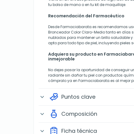
tu bolso de mano o en tu kit de maquillaje.
Recomendación del Farmacéutico
Desde Farmaciabarata.es recomendamos usar 
Bronceador Color Claro-Medio tanto en días 
nublados para mantener un brillo saludable y 
apto para todo tipo de piel, incluyendo pieles s
Adquiera su producto en Farmaciabara
inmejorable
No dejes pasar la oportunidad de conseguir u
radiante sin dañar tu piel con productos quími
cómpralo ya en Farmaciabarata.es al mejor pr
Puntos clave
expand_more
Composición
expand_more
Ficha técnica
expand_more