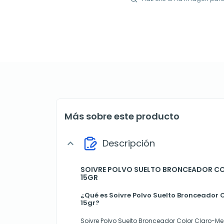
Más sobre este producto
Descripción
expand_more
SOIVRE POLVO SUELTO BRONCEADOR C
15GR
¿Qué es Soivre Polvo Suelto Bronceador 
15gr?
Soivre Polvo Suelto Bronceador Color Claro-Med