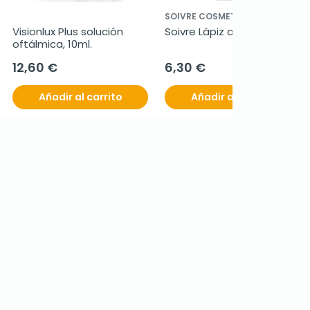
SOIVRE COSMETICS
Visionlux Plus solución 
Soivre Lápiz ojos marrón
oftálmica, 10ml.
12,60 €
6,30 €
Añadir al carrito
Añadir al carrito