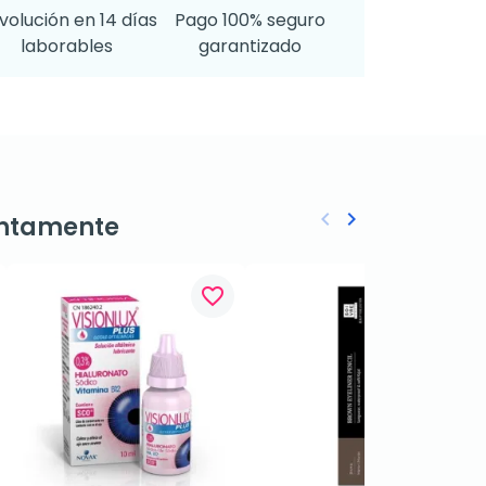
volución en 14 días
Pago 100% seguro
laborables
garantizado
keyboard_arrow_left
keyboard_arrow_right
ntamente
Anterior
Siguiente
favorite_border
favorite_border