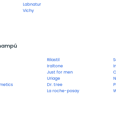
Labnatur
Vichy
Champú
Rilastil
S
Iraltone
I
Just for men
C
Uriage
N
metics
Dr. tree
P
La roche-posay
W