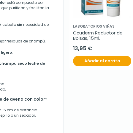
lor
está compuesto por
que purifican y facilitan la
l cabello
sin
necesidad de
LABORATORIOS VIÑAS
Ocuderm Reductor de 
Bolsas, 15ml.
dejar residuos de champú.
13,95 €
 ligero
.
Añadir al carrito
 champú seco leche de
ma.
ado.
e de avena con color?
 a 15 cm de distancia.
epillo o un secador.