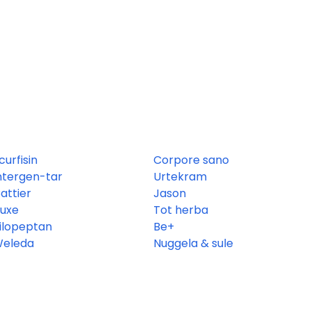
curfisin
Corpore sano
ntergen-tar
Urtekram
attier
Jason
uxe
Tot herba
ilopeptan
Be+
eleda
Nuggela & sule