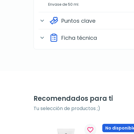
Envase de 50 ml.
Puntos clave
expand_more
Ficha técnica
expand_more
Recomendados para ti
Tu selección de productos ;)
No disponibl
favorite_border