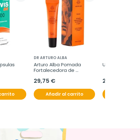
DR ARTURO ALBA
apsulas
Arturo Alba Pomada 
Utipro Plus AF, 
Fortalecedora de 
Pestañas y Cejas, 15 ml
29,75 €
24,95 €
carrito
Añadir al carrito
Añadir al c