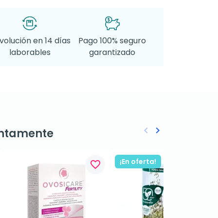
volución en 14 días
Pago 100% seguro
laborables
garantizado
keyboard_arrow_left
keyboard_arrow_right
ntamente
Anterior
Siguiente
¡En oferta!
favorite_border
favorite_border