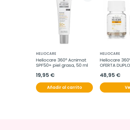
HELIOCARE
HELIOCARE
Heliocare 360º Acnimat  
Heliocare 360º
SPF50+ piel grasa, 50 ml
OFERTA DUPLO,
cápsulas
19,95 €
48,95 €
Añadir al carrito
Ve