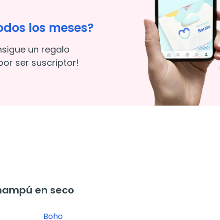
odos los meses?
nsigue un regalo
or ser suscriptor!
hampú en seco
Boho