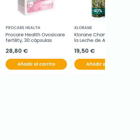
PROCARE HEALTH
KLORANE
Procare Health Ovosicare 
Klorane Champú Seco a 
fertility, 30 cápsulas
la Leche de Avena, 
2x150ml.
28,80 €
19,50 €
Añadir al carrito
Añadir al carrito