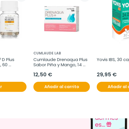
CUMLAUDE LAB
 D Plus 
Cumlaude Drenaqua Plus 
Yovis IBS, 30 c
 60 
Sabor Piña y Mango, 14 
sticks
12,50 €
29,95 €
r
Añadir al carrito
Añadir al 