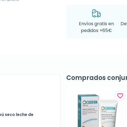
Envíos gratis en
De
pedidos +65€
Comprados conju
favorite_border
pú seco leche de