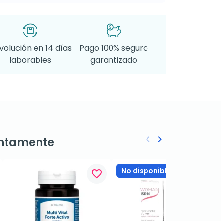
volución en 14 días
Pago 100% seguro
laborables
garantizado
keyboard_arrow_left
keyboard_arrow_right
ntamente
Anterior
Siguiente
No disponible
favorite_border
favorite_border