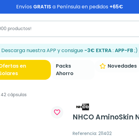
Envíos
GRATIS
a Península en pedidos
+65€
Descarga nuestra APP y consigue
-3€ EXTRA
:
APP-FB
;)
Ofertas en
Packs
Novedades
Solares
Ahorro
 42 cápsulas
favorite_border
NHCO AminoSkin Nu
Referencia: 211402