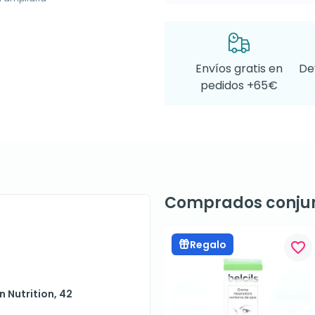
Envíos gratis en
De
pedidos +65€
Comprados conju
Regalo
favorite_border
 Nutrition, 42