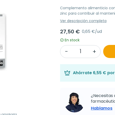
Complemento alimenticio con 
zinc para contribuir al manten
Ver descripción completa
27,50 €
0,65 €/ud
En stock
Ahórrate
6,55 €
por 
¿Necesitas 
farmacéutic
Hablamos
a ampliarla