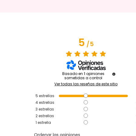
5
/
5
Basado en
1
opiniones
sometidas a control
Ver todas las reseñas de este sitio
5
estrellas
4
estrellas
3
estrellas
2
estrellas
1
estrella
Ordenar las opiniones