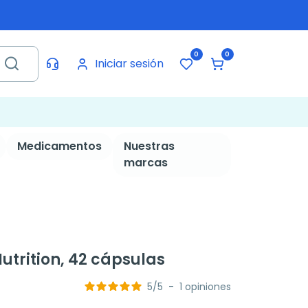
0
0
Iniciar sesión
Medicamentos
Nuestras
marcas
trition, 42 cápsulas
5
/
5
-
1
opiniones