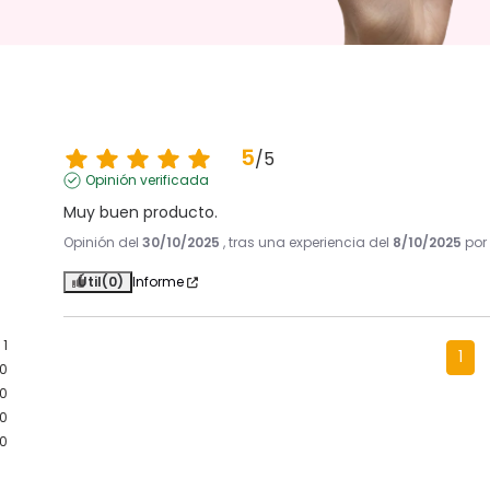
5
/
5
Opinión verificada
Muy buen producto.
Opinión del
30/10/2025
, tras una experiencia del
8/10/2025
po
Útil
(0)
Informe
1
1
0
0
0
0