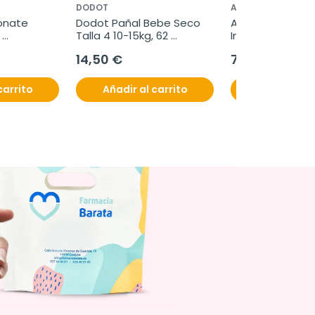
DODOT
ACOFAR
onate 
Dodot Pañal Bebe Seco 
Acofar Nesira Gel
Talla 4 10-15kg, 62 
Invisible SPF50+
unidades
14,50 €
7,60 €
carrito
Añadir al carrito
Añadir al c