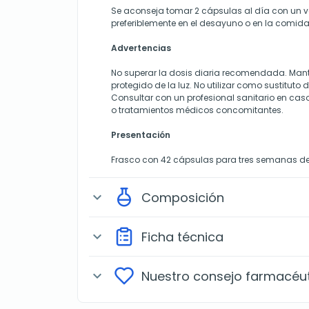
Se aconseja tomar 2 cápsulas al día con un 
preferiblemente en el desayuno o en la comida 
Advertencias
No superar la dosis diaria recomendada. Manten
protegido de la luz. No utilizar como sustituto 
Consultar con un profesional sanitario en ca
o tratamientos médicos concomitantes.
Presentación
Frasco con 42 cápsulas para tres semanas de
Composición
expand_more
Ficha técnica
expand_more
Nuestro consejo farmacéu
expand_more