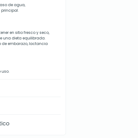
vaso de agua,
principal.
er en sitio fresco y seco,
de una dieta equilibrada.
so de embarazo, lactancia
 uso.
tico