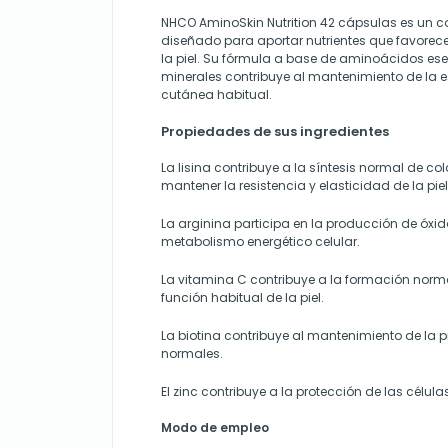
NHCO AminoSkin Nutrition 42 cápsulas es un 
diseñado para aportar nutrientes que favorecen
la piel. Su fórmula a base de aminoácidos ese
minerales contribuye al mantenimiento de la e
cutánea habitual.
Propiedades de sus ingredientes
La lisina contribuye a la síntesis normal de co
mantener la resistencia y elasticidad de la piel
La arginina participa en la producción de óxido
metabolismo energético celular.
La vitamina C contribuye a la formación norm
función habitual de la piel.
La biotina contribuye al mantenimiento de la p
normales.
El zinc contribuye a la protección de las célula
Modo de empleo