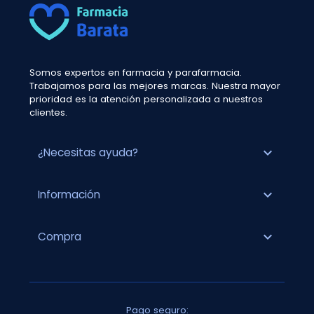
Somos expertos en farmacia y parafarmacia.
Trabajamos para las mejores marcas. Nuestra mayor
prioridad es la atención personalizada a nuestros
clientes.
expand_more
¿Necesitas ayuda?
expand_more
Información
expand_more
Compra
Pago seguro: