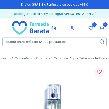
Envíos
GRATIS
a Península en pedidos
+65€
Descarga nuestra APP y consigue
-3€ EXTRA
:
APP-FB
;)
0
0
menu
Inicio
Cosmética
Colonias
Caudalie Agua Refrescante Eau de
favorite_border