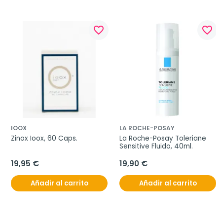
favorite_border
favorite_border
IOOX
LA ROCHE-POSAY
Zinox Ioox, 60 Caps.
La Roche-Posay Toleriane 
Sensitive Fluido, 40ml.
19,95 €
19,90 €
Añadir al carrito
Añadir al carrito