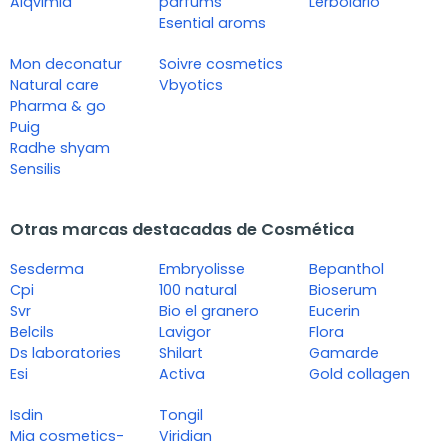
Alqvimia
parfums
Lerbolario
Esential aroms
Mon deconatur
Soivre cosmetics
Natural care
Vbyotics
Pharma & go
Puig
Radhe shyam
Sensilis
Otras marcas destacadas de Cosmética
Sesderma
Embryolisse
Bepanthol
Cpi
100 natural
Bioserum
Svr
Bio el granero
Eucerin
Belcils
Lavigor
Flora
Ds laboratories
Shilart
Gamarde
Esi
Activa
Gold collagen
Isdin
Tongil
Mia cosmetics-
Viridian