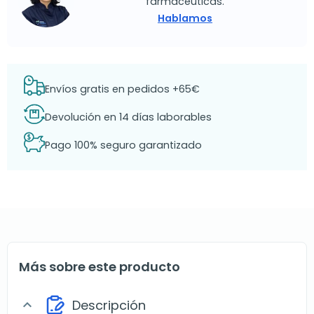
farmacéuticas.
Hablamos
Envíos gratis en pedidos +65€
Devolución en 14 días laborables
Pago 100% seguro garantizado
Más sobre este producto
Descripción
expand_more