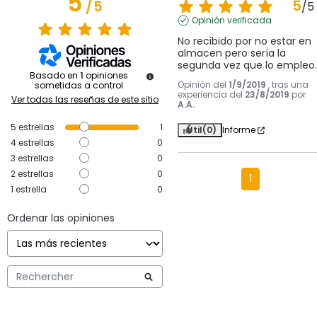
5
5
/
5
/
5
Opinión verificada
No recibido por no estar en 
almacen pero sería la 
segunda vez que lo empleo.
Basado en
1
opiniones
Opinión del
1/9/2019
, tras una
sometidas a control
experiencia del
23/8/2019
por
Ver todas las reseñas de este sitio
A.A.
5
estrellas
1
Útil
(0)
Informe
4
estrellas
0
3
estrellas
0
2
estrellas
0
1
1
estrella
0
Ordenar las opiniones