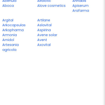
Abenula
Airbiotic
Annabis
Aboca
Alove cosmetics
Apiserum
Arafarma
Argital
Artilane
Arkocapsulas
Aslavital
Arkopharma
Aspirina
Armonia
Avene solar
Arnidol
Avent
Artesania
Axovital
agricola