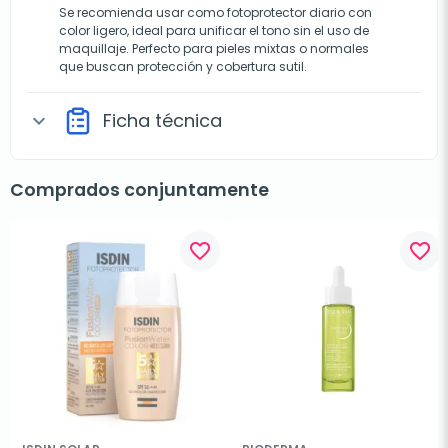
Se recomienda usar como fotoprotector diario con
color ligero, ideal para unificar el tono sin el uso de
maquillaje. Perfecto para pieles mixtas o normales
que buscan protección y cobertura sutil.
Ficha técnica
expand_more
Comprados conjuntamente
favorite_border
favorite_border