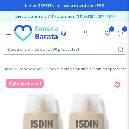
Envíos
GRATIS
a Península en pedidos
+65€
Descarga nuestra APP y consigue
-3€ EXTRA
:
APP-FB
;)
0
0
menu
Inicio
Promociones
Packs Promocionales
Isdin fotoprotector 
¡Pack Ahorro!
favorite_border