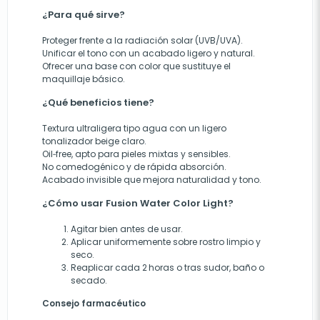
¿Para qué sirve?
Proteger frente a la radiación solar (UVB/UVA).
Unificar el tono con un acabado ligero y natural.
Ofrecer una base con color que sustituye el
maquillaje básico.
¿Qué beneficios tiene?
Textura ultraligera tipo agua con un ligero
tonalizador beige claro.
Oil‑free, apto para pieles mixtas y sensibles.
No comedogénico y de rápida absorción.
Acabado invisible que mejora naturalidad y tono.
¿Cómo usar Fusion Water Color Light?
Agitar bien antes de usar.
Aplicar uniformemente sobre rostro limpio y
seco.
Reaplicar cada 2 horas o tras sudor, baño o
secado.
Consejo farmacéutico