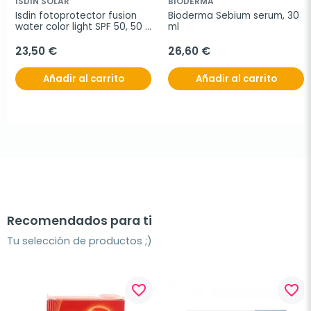
ISDIN SOLAR
BIODERMA
Isdin fotoprotector fusion 
Bioderma Sebium serum, 30 
water color light SPF 50, 50 
ml
ml
23,50 €
26,60 €
Añadir al carrito
Añadir al carrito
Recomendados para ti
Tu selección de productos ;)
favorite_border
favorite_border