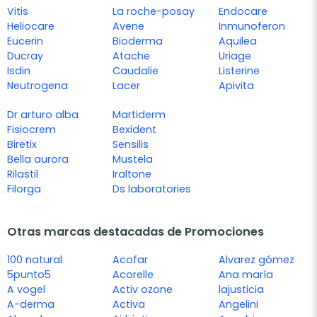
Vitis
La roche-posay
Endocare
Heliocare
Avene
Inmunoferon
Eucerin
Bioderma
Aquilea
Ducray
Atache
Uriage
Isdin
Caudalie
Listerine
Neutrogena
Lacer
Apivita
Dr arturo alba
Martiderm
Fisiocrem
Bexident
Biretix
Sensilis
Bella aurora
Mustela
Rilastil
Iraltone
Filorga
Ds laboratories
Otras marcas destacadas de Promociones
100 natural
Acofar
Alvarez gómez
5punto5
Acorelle
Ana maría
A vogel
Activ ozone
lajusticia
A-derma
Activa
Angelini