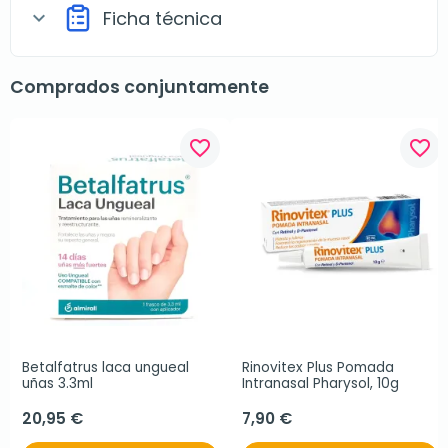
Ficha técnica
expand_more
Comprados conjuntamente
favorite_border
favorite_border
Betalfatrus laca ungueal 
Rinovitex Plus Pomada 
uñas 3.3ml
Intranasal Pharysol, 10g
20,95 €
7,90 €