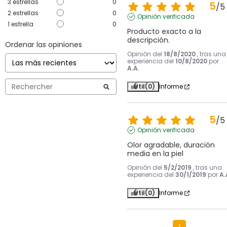
3
estrellas
0
5
/
5
2
estrellas
0
Opinión verificada
1
estrella
0
Producto exacto a la 
descripción.
Ordenar las opiniones
Opinión del
18/8/2020
, tras una
experiencia del
10/8/2020
por
A.A.
Útil
(0)
Informe
5
/
5
Opinión verificada
Olor agradable, duración 
media en la piel
Opinión del
5/2/2019
, tras una
experiencia del
30/1/2019
por
A.
Útil
(0)
Informe