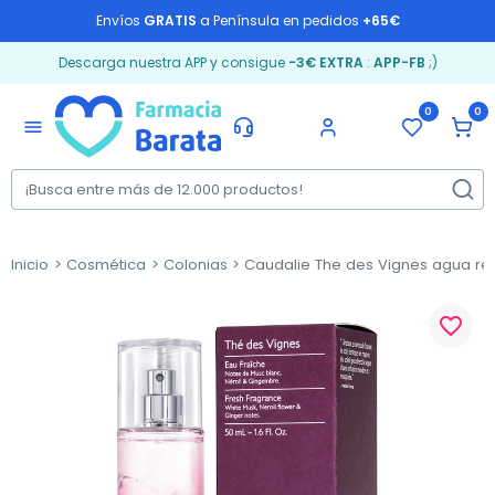
Envíos
GRATIS
a Península en pedidos
+65€
Descarga nuestra APP y consigue
-3€ EXTRA
:
APP-FB
;)
0
0
menu
Inicio
Cosmética
Colonias
Caudalie The des Vignes agua ref
favorite_border