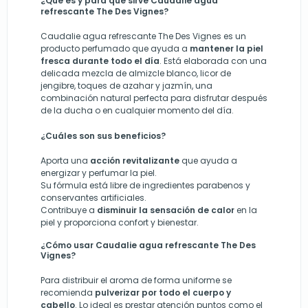
¿Qué es y para qué sirve Caudalie agua
refrescante The Des Vignes?
Caudalie agua refrescante The Des Vignes es un
producto perfumado que ayuda a
mantener la piel
fresca durante todo el día
. Está elaborada con una
delicada mezcla de almizcle blanco, licor de
jengibre, toques de azahar y jazmín, una
combinación natural perfecta para disfrutar después
de la ducha o en cualquier momento del día.
¿Cuáles son sus beneficios?
Aporta una
acción revitalizante
que ayuda a
energizar y perfumar la piel.
Su fórmula está libre de ingredientes parabenos y
conservantes artificiales.
Contribuye a
disminuir la sensación de calor
en la
piel
y
proporciona confort y bienestar.
¿Cómo usar Caudalie agua refrescante The Des
Vignes?
Para distribuir el aroma de forma uniforme se
recomienda
pulverizar por todo el cuerpo y
cabello
. Lo ideal es prestar atención puntos como el