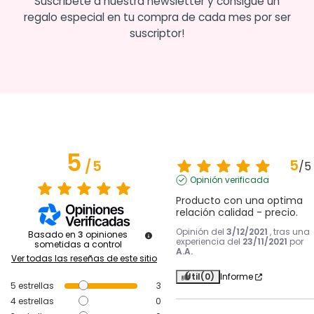
Suscríbete a nuestra newsletter y consigue un
regalo especial en tu compra de cada mes por ser
suscriptor!
5
5
/
5
/
5
Opinión verificada
Producto con una optima 
relación calidad - precio.
Opinión del
3/12/2021
, tras una
Basado en
3
opiniones
experiencia del
23/11/2021
por
sometidas a control
A.A.
Ver todas las reseñas de este sitio
Útil
(0)
Informe
5
estrellas
3
4
estrellas
0