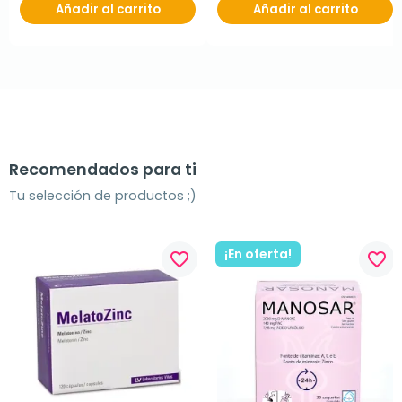
Añadir al carrito
Añadir al carrito
Recomendados para ti
Tu selección de productos ;)
¡En oferta!
favorite_border
favorite_border