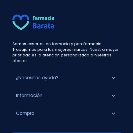
Somos expertos en farmacia y parafarmacia.
Trabajamos para las mejores marcas. Nuestra mayor
prioridad es la atención personalizada a nuestros
clientes.
expand_more
¿Necesitas ayuda?
expand_more
Información
expand_more
Compra