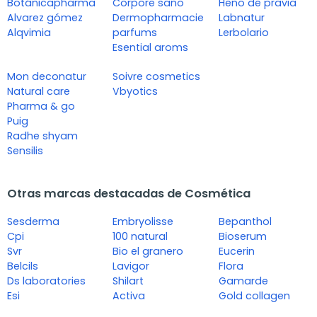
Botánicapharma
Corpore sano
Heno de pravia
Alvarez gómez
Dermopharmacie
Labnatur
Alqvimia
parfums
Lerbolario
Esential aroms
Mon deconatur
Soivre cosmetics
Natural care
Vbyotics
Pharma & go
Puig
Radhe shyam
Sensilis
Otras marcas destacadas de Cosmética
Sesderma
Embryolisse
Bepanthol
Cpi
100 natural
Bioserum
Svr
Bio el granero
Eucerin
Belcils
Lavigor
Flora
Ds laboratories
Shilart
Gamarde
Esi
Activa
Gold collagen