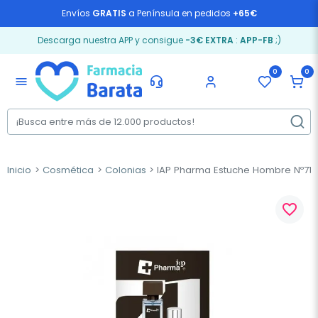
Envíos
GRATIS
a Península en pedidos
+65€
Descarga nuestra APP y consigue
-3€ EXTRA
:
APP-FB
;)
0
0
menu
Inicio
Cosmética
Colonias
IAP Pharma Estuche Hombre Nº71,
favorite_border