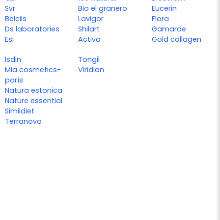
Svr
Bio el granero
Eucerin
Belcils
Lavigor
Flora
Ds laboratories
Shilart
Gamarde
Esi
Activa
Gold collagen
Isdin
Tongil
Mia cosmetics-
Viridian
parís
Natura estonica
Nature essential
Simildiet
Terranova