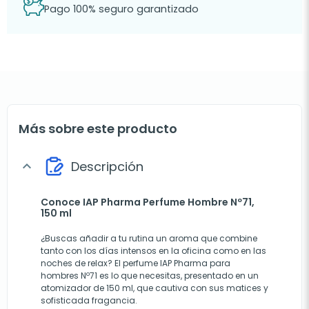
Pago 100% seguro garantizado
Más sobre este producto
Descripción
expand_more
Conoce IAP Pharma Perfume Hombre Nº71,
150 ml
¿Buscas añadir a tu rutina un aroma que combine
tanto con los días intensos en la oficina como en las
noches de relax? El perfume IAP Pharma para
hombres Nº71 es lo que necesitas, presentado en un
atomizador de 150 ml, que cautiva con sus matices y
sofisticada fragancia.