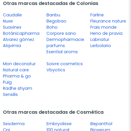
Otras marcas destacadas de Colonias
Caudalie
Banbu
Farline
Nuxe
Begobao
Fleurance nature
Suavinex
Boho
Frais monde
Botánicapharma
Corpore sano
Heno de pravia
Alvarez gómez
Dermopharmacie
Labnatur
Alqvimia
parfums
Lerbolario
Esential aroms
Mon deconatur
Soivre cosmetics
Natural care
Vbyotics
Pharma & go
Puig
Radhe shyam
Sensilis
Otras marcas destacadas de Cosmética
Sesderma
Embryolisse
Bepanthol
Cpi
100 natural
Bioserum