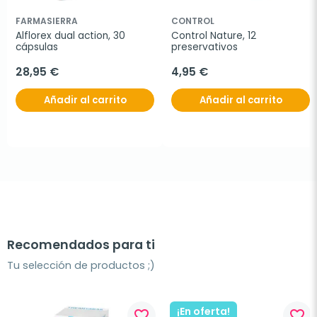
FARMASIERRA
CONTROL
Alflorex dual action, 30 
Control Nature, 12 
cápsulas
preservativos
28,95 €
4,95 €
Añadir al carrito
Añadir al carrito
Recomendados para ti
Tu selección de productos ;)
¡En oferta!
favorite_border
favorite_border