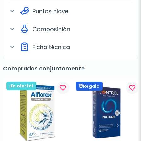
Puntos clave
expand_more
Composición
expand_more
Ficha técnica
expand_more
Comprados conjuntamente
¡En oferta!
Regalo
favorite_border
favorite_border