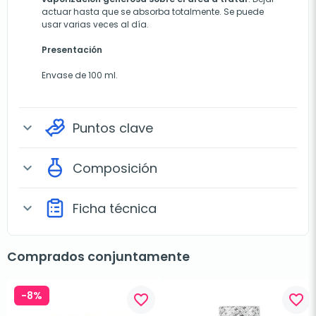
actuar hasta que se absorba totalmente. Se puede
usar varias veces al día.
Presentación
Envase de 100 ml.
Puntos clave
expand_more
Composición
expand_more
Ficha técnica
expand_more
Comprados conjuntamente
-8%
favorite_border
favorite_border