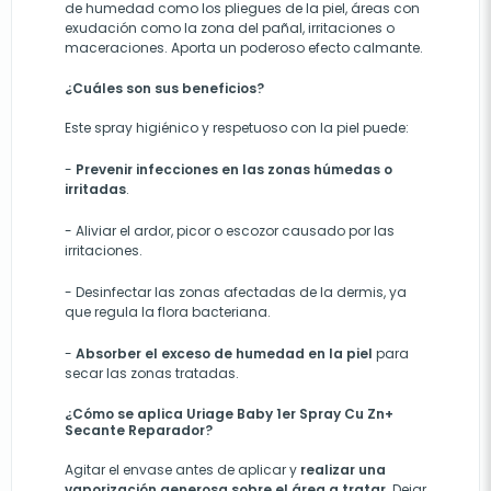
de humedad como los pliegues de la piel, áreas con
exudación como la zona del pañal, irritaciones o
maceraciones. Aporta un poderoso efecto calmante.
¿Cuáles son sus beneficios?
Este spray higiénico y respetuoso con la piel puede:
-
Prevenir infecciones en las zonas húmedas o
irritadas
.
-
Aliviar el ardor, picor
o
escozor causado por las
irritaciones.
-
Desinfectar las zonas afectadas de la
dermis, ya
que
regula la flora bacteriana.
-
Absorber el exceso de humedad en la piel
para
secar las zonas tratadas.
¿Cómo se aplica Uriage Baby 1er Spray Cu Zn+
Secante Reparador?
Agitar el envase antes de aplicar y
realizar una
vaporización generosa sobre el área a tratar
. Dejar