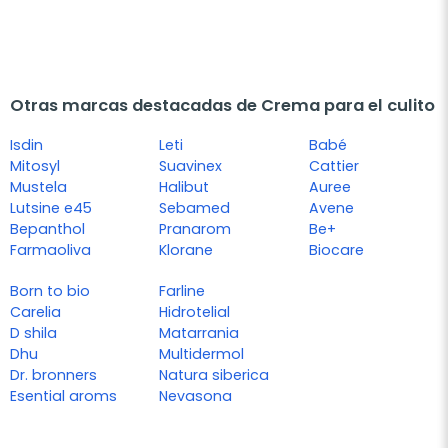
Otras marcas destacadas de Crema para el culito
Isdin
Leti
Babé
Mitosyl
Suavinex
Cattier
Mustela
Halibut
Auree
Lutsine e45
Sebamed
Avene
Bepanthol
Pranarom
Be+
Farmaoliva
Klorane
Biocare
Born to bio
Farline
Carelia
Hidrotelial
D shila
Matarrania
Dhu
Multidermol
Dr. bronners
Natura siberica
Esential aroms
Nevasona