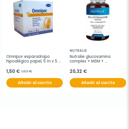
NUTRALIE
Omnipor esparadrapo 
Nutralie glucosamina 
hipoalégico papel, 5 m x 5 
complex + MSM + 
cm
condroitina, 120 cápsulas
1,50 €
20,32 €
1,63 €
Añadir al carrito
Añadir al carrito