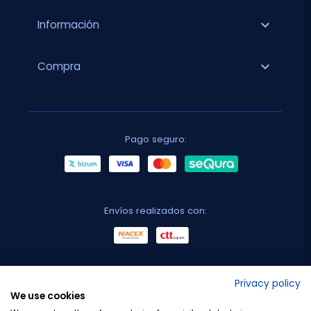
expand_more
Información
expand_more
Compra
Pago seguro:
Envíos realizados con:
No lo decimos nosotros...
Privacy policy
We use cookies
¡Tu opinión es importante!