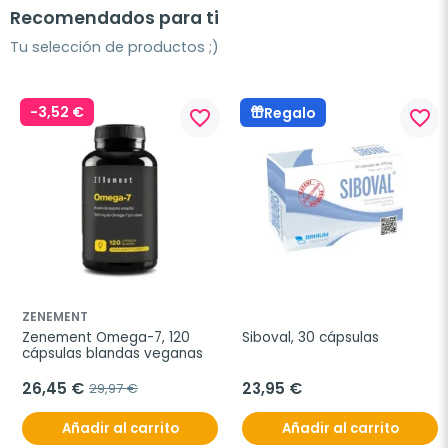
Recomendados para ti
Tu selección de productos ;)
-3,52 €
Regalo
favorite_border
favorite_border
ZENEMENT
Zenement Omega-7, 120 
Siboval, 30 cápsulas
cápsulas blandas veganas
26,45 €
23,95 €
29,97 €
Añadir al carrito
Añadir al carrito