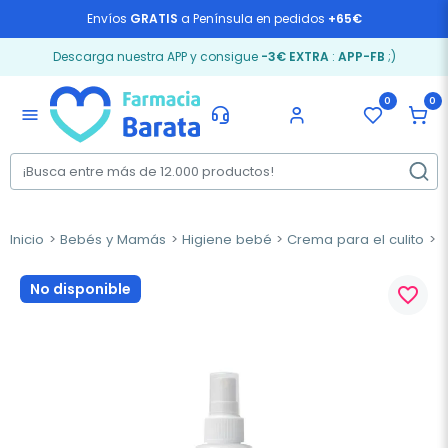
Envíos
GRATIS
a Península en pedidos
+65€
Descarga nuestra APP y consigue
-3€ EXTRA
:
APP-FB
;)
0
0
menu
Inicio
Bebés y Mamás
Higiene bebé
Crema para el culito
U
No disponible
favorite_border