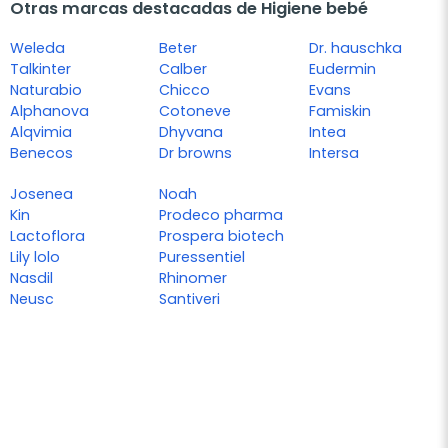
Otras marcas destacadas de Higiene bebé
Weleda
Beter
Dr. hauschka
Talkinter
Calber
Eudermin
Naturabio
Chicco
Evans
Alphanova
Cotoneve
Famiskin
Alqvimia
Dhyvana
Intea
Benecos
Dr browns
Intersa
Josenea
Noah
Kin
Prodeco pharma
Lactoflora
Prospera biotech
Lily lolo
Puressentiel
Nasdil
Rhinomer
Neusc
Santiveri