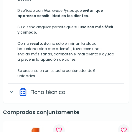
Diseñado con
filamentos Tynex,
que
evitan que
aparezca sensibilidad en los dientes.
Su diseño angular permite que su
uso sea más fácil
y cómodo.
Como
resultado,
no sólo eliminan la placa
bacteriana, sino que además, favorecen unas
encías más sanas, combaten el mal aliento y ayuda
a prevenir la aparición de caries.
Se presenta en un estuche contenedor de 6
unidades.
Ficha técnica
expand_more
Comprados conjuntamente
favorite_border
favorite_border