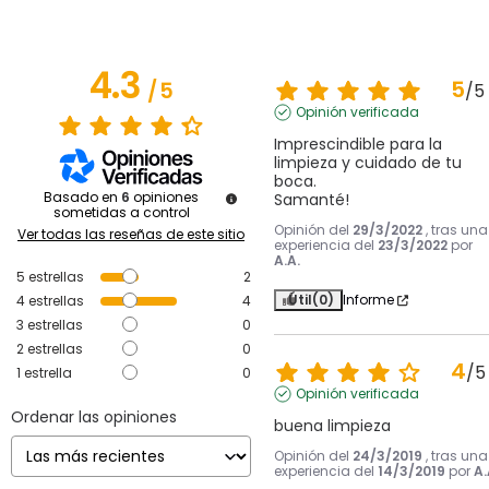
4.3
5
/
5
/
5
Opinión verificada
Imprescindible para la 
limpieza y cuidado de tu 
boca.

Basado en
6
opiniones
Samanté!
sometidas a control
Opinión del
29/3/2022
, tras una
Ver todas las reseñas de este sitio
experiencia del
23/3/2022
por
A.A.
5
estrellas
2
Útil
(0)
Informe
4
estrellas
4
3
estrellas
0
2
estrellas
0
4
/
5
1
estrella
0
Opinión verificada
Ordenar las opiniones
buena limpieza
Opinión del
24/3/2019
, tras una
experiencia del
14/3/2019
por
A.