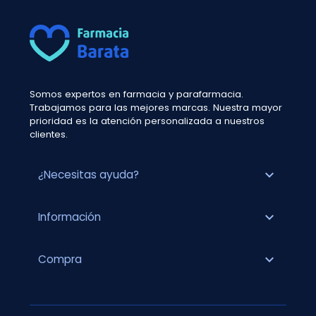
Somos expertos en farmacia y parafarmacia.
Trabajamos para las mejores marcas. Nuestra mayor
prioridad es la atención personalizada a nuestros
clientes.
expand_more
¿Necesitas ayuda?
expand_more
Información
expand_more
Compra