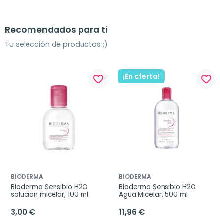
Recomendados para ti
Tu selección de productos ;)
¡En oferta!
favorite_border
favorite_border
BIODERMA
BIODERMA
Bioderma Sensibio H2O 
Bioderma Sensibio H2O 
solución micelar, 100 ml
Agua Micelar, 500 ml
3,00 €
11,96 €