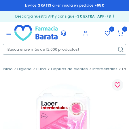
Envíos
GRATIS
a Península en pedidos
+65€
Descarga nuestra APP y consigue
-3€ EXTRA
:
APP-FB
;)
0
0
menu
Inicio
Higiene
Bucal
Cepillos de dientes
Interdentales
Lace
favorite_border