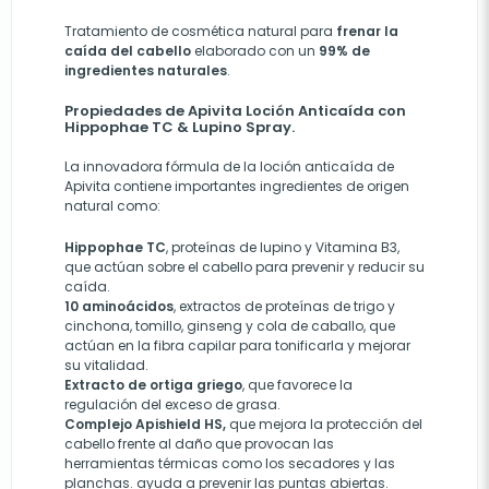
Tratamiento de cosmética natural para
frenar la
caída del cabello
elaborado con un
99% de
ingredientes naturales
.
Propiedades de Apivita Loción Anticaída con
Hippophae TC & Lupino Spray.
La innovadora fórmula de la loción anticaída de
Apivita contiene importantes ingredientes de origen
natural como:
Hippophae TC
, proteínas de lupino y Vitamina B3,
que actúan sobre el cabello para prevenir y reducir su
caída.
10 aminoácidos
, extractos de proteínas de trigo y
cinchona, tomillo, ginseng y cola de caballo, que
actúan en la fibra capilar para tonificarla y mejorar
su vitalidad.
Extracto de ortiga griego
, que favorece la
regulación del exceso de grasa.
Complejo Apishield HS,
que mejora la protección del
cabello frente al daño que provocan las
herramientas térmicas como los secadores y las
planchas. ayuda a prevenir las puntas abiertas.