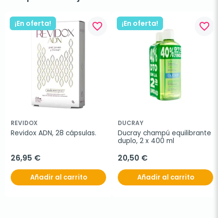
¡En oferta!
¡En oferta!
favorite_border
favorite_border
REVIDOX
DUCRAY
Revidox ADN, 28 cápsulas.
Ducray champú equilibrante 
duplo, 2 x 400 ml
26,95 €
20,50 €
Añadir al carrito
Añadir al carrito