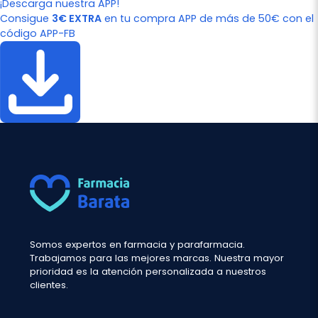
¡Descarga nuestra APP!
Consigue
3€ EXTRA
en tu compra APP de más de 50€ con el
código APP-FB
Somos expertos en farmacia y parafarmacia.
Trabajamos para las mejores marcas. Nuestra mayor
prioridad es la atención personalizada a nuestros
clientes.