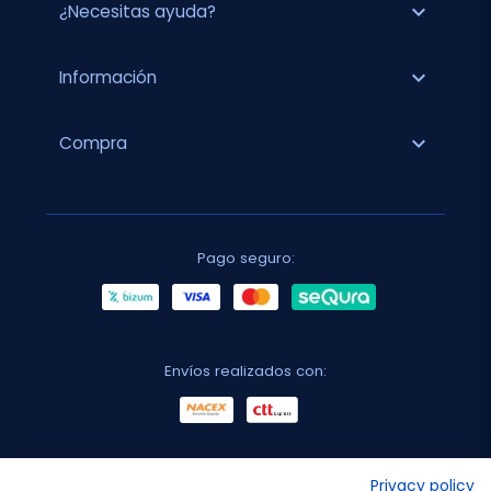
expand_more
¿Necesitas ayuda?
expand_more
Información
expand_more
Compra
Pago seguro:
Envíos realizados con:
No lo decimos nosotros...
Privacy policy