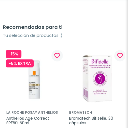
Recomendados para ti
Tu selección de productos ;)
-15%
favorite_border
favorite_border
-5% EXTRA
LA ROCHE POSAY ANTHELIOS
BROMATECH
Anthelios Age Correct 
Bromatech Bifiselle, 30 
SPF50, 50ml.
cápsulas