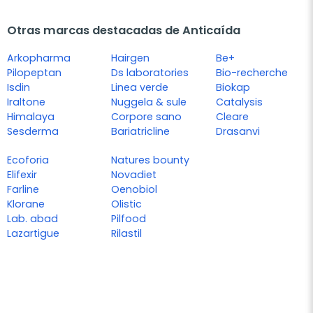
Otras marcas destacadas de Anticaída
Arkopharma
Hairgen
Be+
Pilopeptan
Ds laboratories
Bio-recherche
Isdin
Linea verde
Biokap
Iraltone
Nuggela & sule
Catalysis
Himalaya
Corpore sano
Cleare
Sesderma
Bariatricline
Drasanvi
Ecoforia
Natures bounty
Elifexir
Novadiet
Farline
Oenobiol
Klorane
Olistic
Lab. abad
Pilfood
Lazartigue
Rilastil