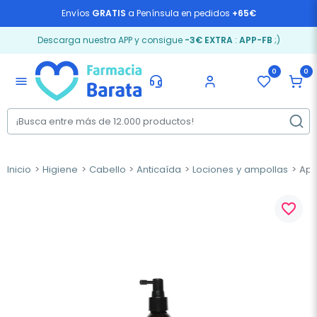
Envíos
GRATIS
a Península en pedidos
+65€
Descarga nuestra APP y consigue
-3€ EXTRA
:
APP-FB
;)
0
0
menu
Inicio
Higiene
Cabello
Anticaída
Lociones y ampollas
Apiv
favorite_border