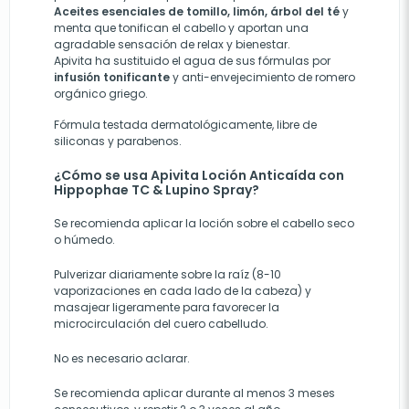
Aceites esenciales de tomillo, limón, árbol del té
y
menta que tonifican el cabello y aportan una
agradable sensación de relax y bienestar.
Apivita ha sustituido el agua de sus fórmulas por
infusión tonificante
y anti-envejecimiento de romero
orgánico griego.
Fórmula testada dermatológicamente, libre de
siliconas y parabenos.
¿Cómo se usa Apivita Loción Anticaída con
Hippophae TC & Lupino Spray?
Se recomienda aplicar la loción sobre el cabello seco
o húmedo.
Pulverizar diariamente sobre la raíz (8-10
vaporizaciones en cada lado de la cabeza) y
masajear ligeramente para favorecer la
microcirculación del cuero cabelludo.
No es necesario aclarar.
Se recomienda aplicar durante al menos 3 meses