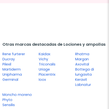
Otras marcas destacadas de Lociones y ampollas
Rene furterer
Kaidax
Rhatma
Ducray
Vichy
Margan
Pilexil
Triconails
Axovital
Martiderm
Uriage
Bottega di
Unipharma
Placentrix
lungavita
Germinal
Ioox
Keravit
Labnatur
Moncho moreno
Phyto
Sensilis