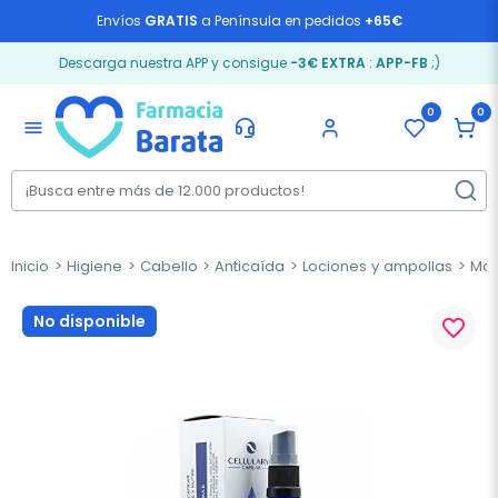
Envíos
GRATIS
a Península en pedidos
+65€
Descarga nuestra APP y consigue
-3€ EXTRA
:
APP-FB
;)
0
0
menu
Inicio
Higiene
Cabello
Anticaída
Lociones y ampollas
Marg
No disponible
favorite_border