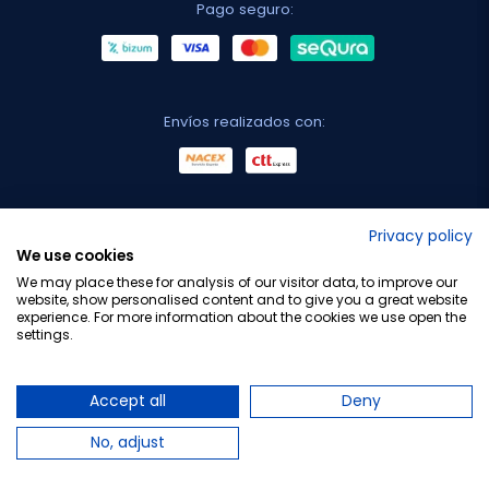
Pago seguro:
Envíos realizados con:
No lo decimos nosotros...
Privacy policy
We use cookies
¡Tu opinión es importante!
We may place these for analysis of our visitor data, to improve our
website, show personalised content and to give you a great website
experience. For more information about the cookies we use open the
settings.
Copyright © 2010-2026 Farmacia Barata S.L. Todos los
derechos reservados.
Accept all
Deny
No, adjust