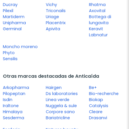
Ducray
Vichy
Rhatma
Pilexil
Triconails
Axovital
Martiderm
Uriage
Bottega di
Unipharma
Placentrix
lungavita
Germinal
Apivita
Keravit
Labnatur
Moncho moreno
Phyto
Sensilis
Otras marcas destacadas de Anticaída
Arkopharma
Hairgen
Be+
Pilopeptan
Ds laboratories
Bio-recherche
Isdin
Linea verde
Biokap
Iraltone
Nuggela & sule
Catalysis
Himalaya
Corpore sano
Cleare
Sesderma
Bariatricline
Drasanvi