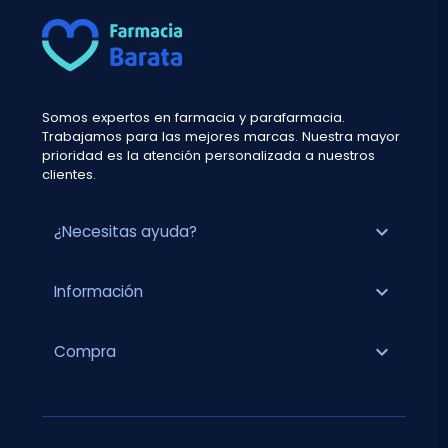
Somos expertos en farmacia y parafarmacia.
Trabajamos para las mejores marcas. Nuestra mayor
prioridad es la atención personalizada a nuestros
clientes.
expand_more
¿Necesitas ayuda?
expand_more
Información
expand_more
Compra