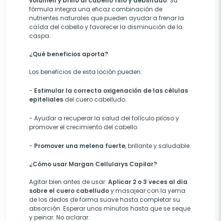
volumen y brillo al cabello fino y debilitado
. Su
fórmula integra una eficaz combinación de
nutrientes naturales que pueden ayudar a frenar la
caída del cabello y favorecer la disminución de la
caspa.
¿Qué beneficios aporta?
Los beneficios de esta loción pueden:
-
E
stimular la correcta oxigenación de las células
epiteliales
del
cuero cabelludo.
- Ayudar a
recuperar la salud del folículo piloso
y
promov
er
el crecimiento del cabello.
-
Promover una melena fuerte
, brillante y saludable.
¿Cómo usar Margan Cellularys Capilar?
Agitar bien antes de usar.
Aplicar 2 o 3 veces al día
sobre el cuero cabelludo
y masajear con la yema
de los dedos de forma suave hasta completar su
absorción. Esperar unos minutos hasta que se seque
y peinar. No aclarar.