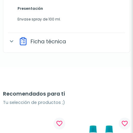
Presentación
Envase spray de 100 ml.
Ficha técnica
expand_more
Recomendados para ti
Tu selección de productos ;)
favorite_border
favorite_border