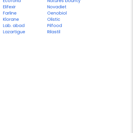
Ecoforia
Natures bounty
Elifexir
Novadiet
Farline
Oenobiol
Klorane
Olistic
Lab. abad
Pilfood
Lazartigue
Rilastil