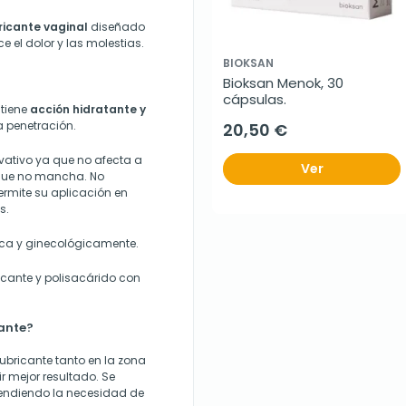
ricante vaginal
diseñado
ce el dolor y las molestias.
BIOKSAN
Bioksan Menok, 30 
cápsulas.
 tiene
acción hidratante y
a penetración.
20,50 €
rvativo ya que no afecta a
Ver
o que no mancha. No
ermite su aplicación en
s.
ca y ginecológicamente.
icante y polisacárido con
ante?
bricante tanto en la zona
 mejor resultado. Se
pendiendo la necesidad de