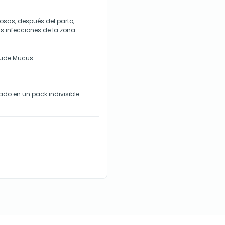
sas, después del parto,
as infecciones de la zona
aude Mucus.
do en un pack indivisible