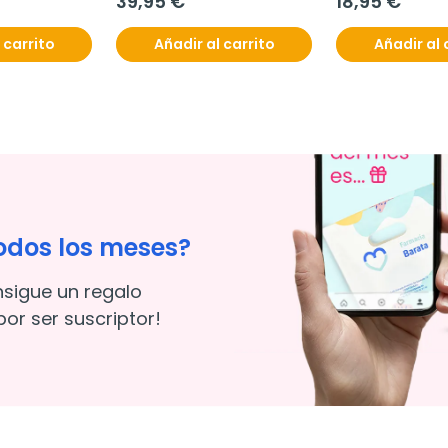
39,95 €
18,95 €
 carrito
Añadir al carrito
Añadir al 
odos los meses?
nsigue un regalo
or ser suscriptor!