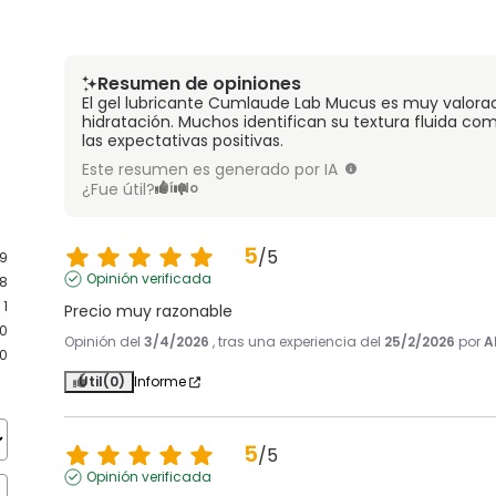
Resumen de opiniones
El gel lubricante Cumlaude Lab Mucus es muy valorado 
hidratación. Muchos identifican su textura fluida c
las expectativas positivas.
Este resumen es generado por IA
¿Fue útil?
Sí
No
5
/
5
9
Opinión verificada
8
1
Precio muy razonable
0
Opinión del
3/4/2026
, tras una experiencia del
25/2/2026
por
A
0
Útil
(0)
Informe
5
/
5
Opinión verificada