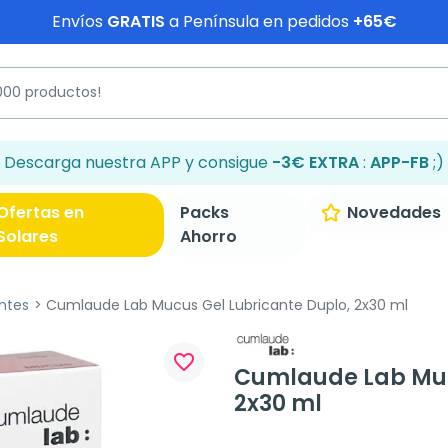
Envíos
GRATIS
a Península en pedidos
+65€
Descarga nuestra APP y consigue
-3€ EXTRA
:
APP-FB
;)
Ofertas en
Packs
Novedades
Solares
Ahorro
ntes
Cumlaude Lab Mucus Gel Lubricante Duplo, 2x30 ml
favorite_border
Cumlaude Lab Muc
2x30 ml