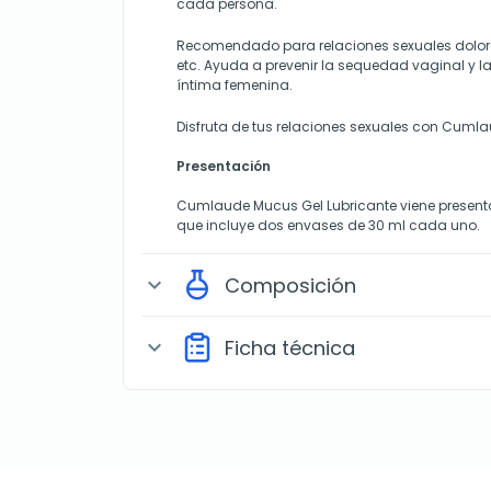
cada persona.
Recomendado para relaciones sexuales doloro
etc. Ayuda a prevenir la sequedad vaginal y l
íntima femenina.
Disfruta de tus relaciones sexuales con Cuml
Presentación
Cumlaude Mucus Gel Lubricante viene presenta
que incluye dos envases de 30 ml cada uno.
Composición
expand_more
Ficha técnica
expand_more