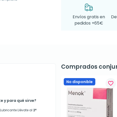
Envíos gratis en
De
pedidos +65€
Comprados conju
No disponible
favorite_border
 y para qué sirve?
ubricante Llévate al
2ª