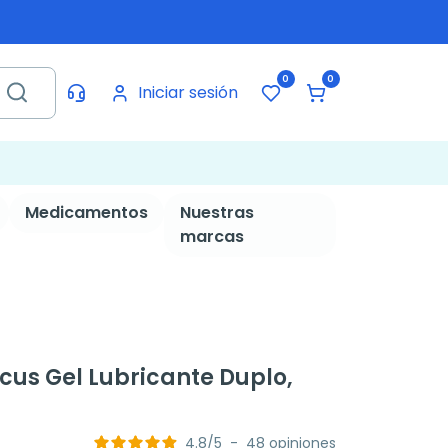
0
0
Iniciar sesión
Medicamentos
Nuestras
marcas
us Gel Lubricante Duplo,
4.8
/
5
-
48
opiniones