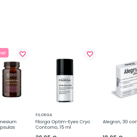
ro!
favorite_border
favorite_border
FILORGA
nesium 
Filorga Optim-Eyes Cryo 
Alegron, 30 co
ápsulas
Contorno, 15 ml