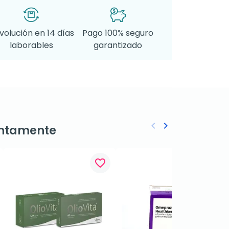
volución en 14 días
Pago 100% seguro
laborables
garantizado
keyboard_arrow_left
keyboard_arrow_right
ntamente
Anterior
Siguiente
favorite_border
favorite_border