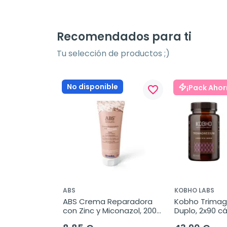
Recomendados para ti
Tu selección de productos ;)
No disponible
¡Pack Ahor
favorite_border
ABS
KOBHO LABS
ABS Crema Reparadora 
Kobho Trimag
con Zinc y Miconazol, 200 
Duplo, 2x90 c
ml