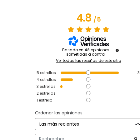
4.8
/
5
Basado en
48
opiniones
sometidas a control
Ver todas las reseñas de este sitio
5
estrellas
3
4
estrellas
3
estrellas
2
estrellas
1
estrella
Ordenar las opiniones