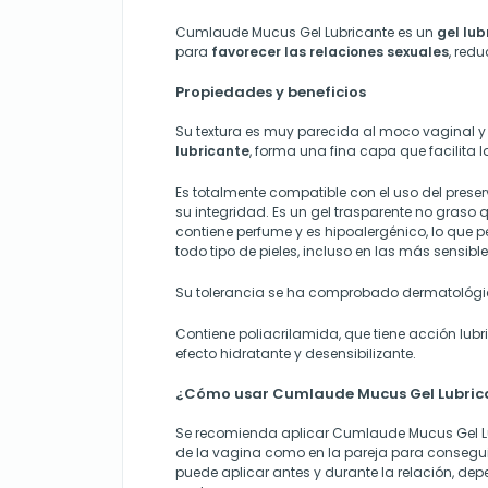
Cumlaude Mucus Gel Lubricante es un
gel lub
para
favorecer las relaciones sexuales
, redu
Propiedades y beneficios
Su textura es muy parecida al moco vaginal y
lubricante
, forma una fina capa que facilita l
Es totalmente compatible con el uso del prese
su integridad. Es un gel trasparente no gras
contiene perfume y es hipoalergénico, lo que p
todo tipo de pieles, incluso en las más sensible
Su tolerancia se ha comprobado dermatológi
Contiene poliacrilamida, que tiene acción lubr
efecto hidratante y desensibilizante.
¿Cómo usar Cumlaude Mucus Gel Lubric
Se recomienda aplicar Cumlaude Mucus Gel Lu
de la vagina como en la pareja para conseguir
puede aplicar antes y durante la relación, de