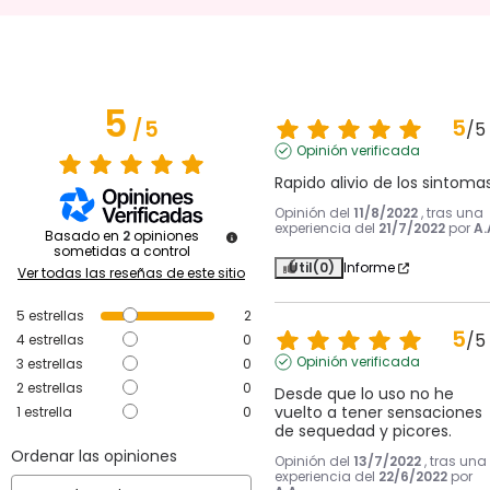
5
5
/
5
/
5
Opinión verificada
Rapido alivio de los sintoma
Opinión del
11/8/2022
, tras una
experiencia del
21/7/2022
por
A.
Basado en
2
opiniones
sometidas a control
Útil
(0)
Informe
Ver todas las reseñas de este sitio
5
estrellas
2
5
/
5
4
estrellas
0
Opinión verificada
3
estrellas
0
2
estrellas
0
Desde que lo uso no he 
vuelto a tener sensaciones 
1
estrella
0
de sequedad y picores.
Ordenar las opiniones
Opinión del
13/7/2022
, tras una
experiencia del
22/6/2022
por