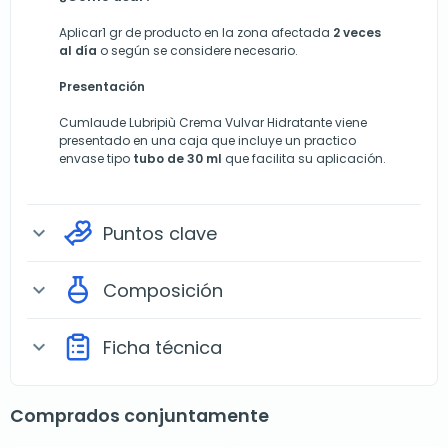
Aplicar1 gr de producto en la zona afectada
2 veces
al día
o según se considere necesario.
Presentación
Cumlaude Lubripiù Crema Vulvar Hidratante viene
presentado en una caja que incluye un practico
envase tipo
tubo de 30 ml
que facilita su aplicación.
Puntos clave
expand_more
Composición
expand_more
Ficha técnica
expand_more
Comprados conjuntamente