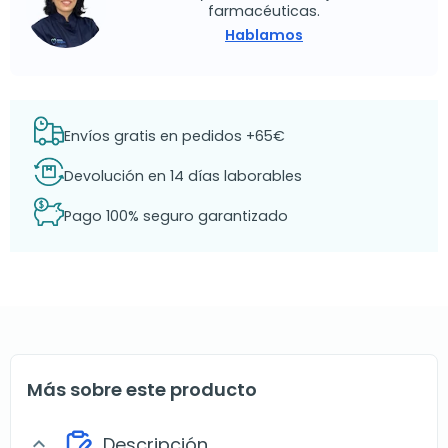
farmacéuticas.
Hablamos
Envíos gratis en pedidos +65€
Devolución en 14 días laborables
Pago 100% seguro garantizado
Más sobre este producto
Descripción
expand_more