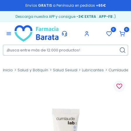
Envíos
GRATIS
a Península en pedidos
+65€
Descarga nuestra APP y consigue
-3€ EXTRA
:
APP-FB
;)
0
0
menu
Inicio
Salud y Botiquín
Salud Sexual
Lubricantes
Cumlaude La
favorite_border