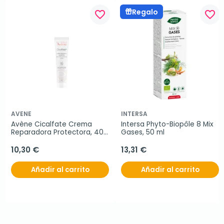
Regalo
favorite_border
favorite_border
AVENE
INTERSA
Avène Cicalfate Crema 
Intersa Phyto-Biopôle 8 Mix 
Reparadora Protectora, 40 
Gases, 50 ml
ml
10,30 €
13,31 €
Añadir al carrito
Añadir al carrito