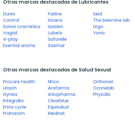
Otras marcas destacadas de Lubricantes
Durex
Farline
Seid
Control
Irisana
The beemine lab
Soivre cosmetics
Issislen
Urgo
Vagisil
Lubets
Yonic
4-play
Saforelle
Esential aroms
Sasmar
Otras marcas destacadas de Salud Sexual
Procare health
Nhco
Orthonat
Uriach
Arafarma
Ozonelab
Gynea
Arkopharma
Physalis
Integralia
Clearblue
Enna cycle
Equisalud
Pranarom
Mednat