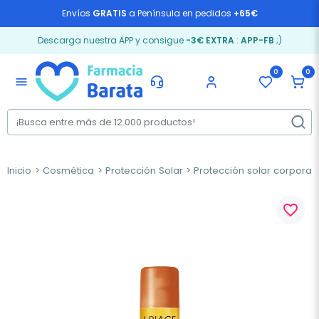
Envíos
GRATIS
a Península en pedidos
+65€
Descarga nuestra APP y consigue
-3€ EXTRA
:
APP-FB
;)
0
0
menu
Inicio
Cosmética
Protección Solar
Protección solar corporal
favorite_border