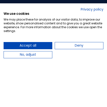
No lo decimos nosotros...
Privacy policy
We use cookies
¡Tu opinión es importante!
We may place these for analysis of our visitor data, to improve our
website, show personalised content and to give you a great website
experience. For more information about the cookies we use open the
settings.
Copyright © 2010-2026 Farmacia Barata S.L. Todos los
derechos reservados.
Accept all
Deny
No, adjust
Total:
17,25 €
−
+
Añadir al carrito