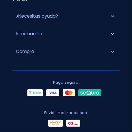
expand_more
¿Necesitas ayuda?
expand_more
Información
expand_more
Compra
Pago seguro:
Envíos realizados con: