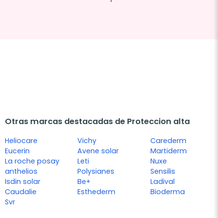
Otras marcas destacadas de Proteccion alta
Heliocare
Vichy
Carederm
Eucerin
Avene solar
Martiderm
La roche posay
Leti
Nuxe
anthelios
Polysianes
Sensilis
Isdin solar
Be+
Ladival
Caudalie
Esthederm
Bioderma
Svr