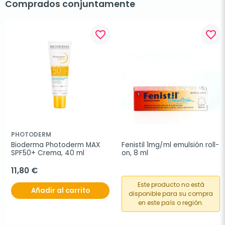
Comprados conjuntamente
favorite_border
favorite_border
PHOTODERM
Bioderma Photoderm MAX 
Fenistil 1mg/ml emulsión roll-
SPF50+ Crema, 40 ml
on, 8 ml
11,80 €
Este producto no está
Añadir al carrito
disponible para su compra
en este país o región.