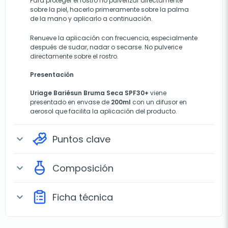
Para proteger el rostro no pulverizar directamente
sobre la piel, hacerlo primeramente sobre la palma
de la mano y aplicarlo a continuación.
Renueve la aplicación con frecuencia, especialmente
después de sudar, nadar o secarse. No pulverice
directamente sobre el rostro.
Presentación
Uriage
Bariésun
Bruma Seca SPF30+
viene
presentado en envase de
200ml
con un difusor en
aerosol que facilita la aplicación del producto.
Puntos clave
expand_more
Composición
expand_more
Ficha técnica
expand_more