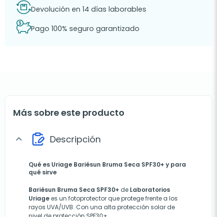
Devolución en 14 días laborables
Pago 100% seguro garantizado
Más sobre este producto
Descripción
expand_more
Qué es Uriage Bariésun Bruma Seca SPF30+ y para
qué sirve
Bariésun Bruma Seca SPF30+
de
Laboratorios
Uriage
es un fotoprotector que protege frente a los
rayos UVA/UVB. Con una alta protección solar de
nivel de protección SPF30+.