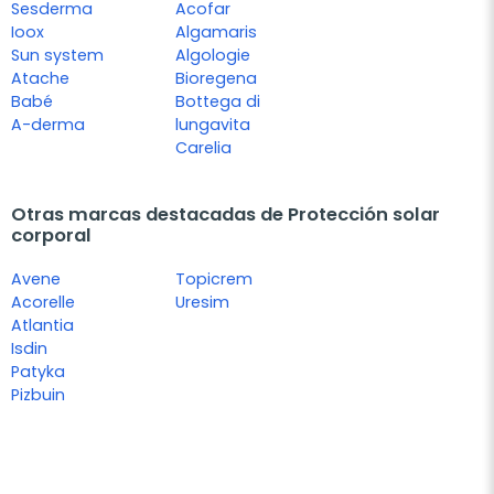
Sesderma
Acofar
Ioox
Algamaris
Sun system
Algologie
Atache
Bioregena
Babé
Bottega di
A-derma
lungavita
Carelia
Otras marcas destacadas de Protección solar
corporal
Avene
Topicrem
Acorelle
Uresim
Atlantia
Isdin
Patyka
Pizbuin