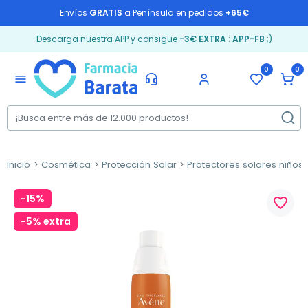
Envíos
GRATIS
a Península en pedidos
+65€
Descarga nuestra APP y consigue
-3€ EXTRA
:
APP-FB
;)
0
0
menu
Inicio
Cosmética
Protección Solar
Protectores solares niños
-15%
favorite_border
-5% extra