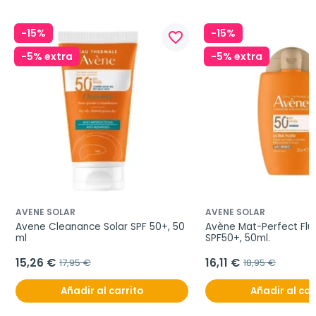
-15%
-15%
favorite_border
-5% extra
-5% extra
AVENE SOLAR
AVENE SOLAR
Avene Cleanance Solar SPF 50+, 50 
Avène Mat-Perfect Flui
ml
SPF50+, 50ml.
15,26 €
16,11 €
17,95 €
18,95 €
Añadir al carrito
Añadir al car