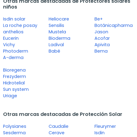
Otras marcas destacadas de Protectores solares
niños
Isdin solar
Heliocare
Be+
La roche posay
Sensilis
Botánicapharma
anthelios
Mustela
Jason
Eucerin
Bioderma
Acofar
Vichy
Ladival
Apivita
Photoderm
Babé
Bema
A-derma
Bioregena
Frezyderm
Hidrotelial
Sun system
Uriage
Otras marcas destacadas de Protección Solar
Polysianes
Caudalie
Fleurymer
Sesderma
Cerave
Isdin