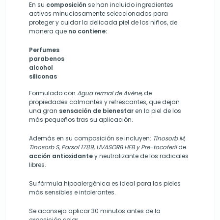
En su
composición
se han incluido ingredientes
activos minuciosamente seleccionados para
proteger y cuidar la delicada piel de los niños, de
manera que
no contiene:
Perfumes
parabenos
alcohol
siliconas
Formulado con
Agua termal de Avène,
de
propiedades calmantes y refrescantes, que dejan
una gran
sensación de bienestar
en la piel de los
más pequeños tras su aplicación.
Además en su composición se incluyen:
Tinosorb M,
Tinosorb S, Parsol 1789, UVASORB HEB y Pre-tocoferil
de
acción antioxidante
y neutralizante de los radicales
libres.
Su fórmula hipoalergénica es ideal para las pieles
más sensibles e intolerantes.
Se aconseja aplicar 30 minutos antes de la
exposición solar.