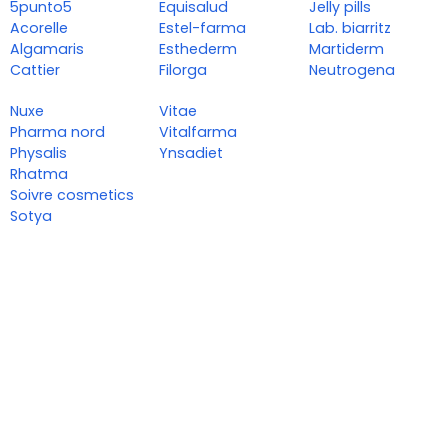
5punto5
Equisalud
Jelly pills
Acorelle
Estel-farma
Lab. biarritz
Algamaris
Esthederm
Martiderm
Cattier
Filorga
Neutrogena
Nuxe
Vitae
Pharma nord
Vitalfarma
Physalis
Ynsadiet
Rhatma
Soivre cosmetics
Sotya