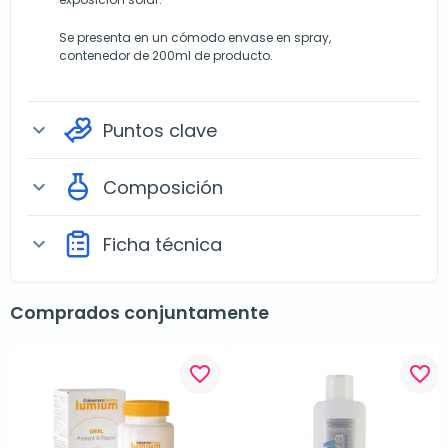
Se presenta en un cómodo envase en spray,
contenedor de 200ml de producto.
Puntos clave
expand_more
Composición
expand_more
Ficha técnica
expand_more
Comprados conjuntamente
favorite_border
favorite_border