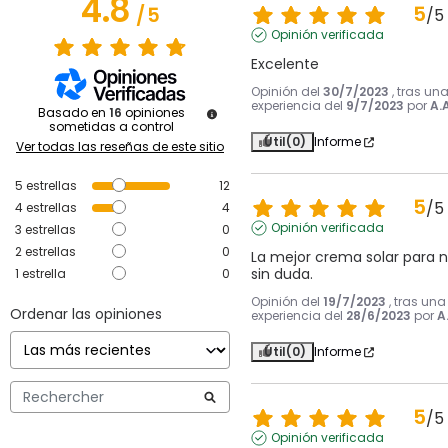
4.8
5
/
5
/
5
Opinión verificada
Excelente
Opinión del
30/7/2023
, tras un
experiencia del
9/7/2023
por
A.A
Basado en
16
opiniones
sometidas a control
Útil
(0)
Informe
Ver todas las reseñas de este sitio
5
estrellas
12
5
/
5
4
estrellas
4
Opinión verificada
3
estrellas
0
2
estrellas
0
La mejor crema solar para ni
sin duda.
1
estrella
0
Opinión del
19/7/2023
, tras una
Ordenar las opiniones
experiencia del
28/6/2023
por
A
Útil
(0)
Informe
5
/
5
Opinión verificada