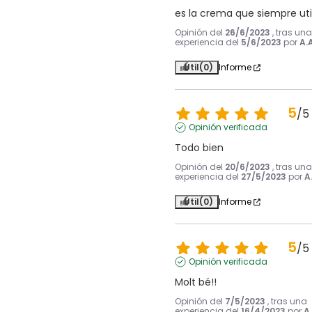
es la crema que siempre uti
Opinión del
26/6/2023
, tras una
experiencia del
5/6/2023
por
A.A
Útil
(0)
Informe
5
/
5
Opinión verificada
Todo bien
Opinión del
20/6/2023
, tras una
experiencia del
27/5/2023
por
A
Útil
(0)
Informe
5
/
5
Opinión verificada
Molt bé!!
Opinión del
7/5/2023
, tras una
experiencia del
16/4/2023
por
A.