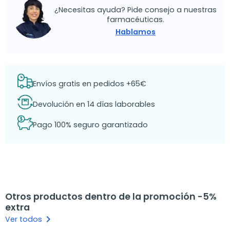
¿Necesitas ayuda? Pide consejo a nuestras
farmacéuticas.
Hablamos
Envíos gratis en pedidos +65€
Devolución en 14 días laborables
Pago 100% seguro garantizado
Otros productos dentro de la promoción -5%
extra
keyboard_arrow_right
Ver todos