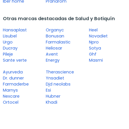
Iber home
Pranarom
Otras marcas destacadas de Salud y Botiquín
Hansaplast
Organyc
Heel
Lisubel
Bonusan
Novadiet
Urgo
Farmalastic
Npro
Ducray
Heliosar
Sotya
Pileje
Avent
Ghf
Sante verte
Energy
Masmi
Ayurveda
Therascience
Dr. dunner
Ynsadiet
Farmaderbe
Djd neolabs
Marnys
Esi
Nexcare
Hubner
Ortocel
Khadi