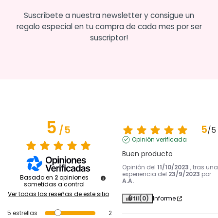
Suscríbete a nuestra newsletter y consigue un
regalo especial en tu compra de cada mes por ser
suscriptor!
5
5
/
5
/
5
Opinión verificada
Buen producto
Opinión del
11/10/2023
, tras una
experiencia del
23/9/2023
por
Basado en
2
opiniones
A.A.
sometidas a control
Ver todas las reseñas de este sitio
Útil
(0)
Informe
5
estrellas
2