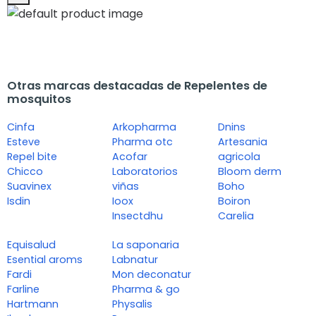
Otras marcas destacadas de Repelentes de
mosquitos
Cinfa
Arkopharma
Dnins
Esteve
Pharma otc
Artesania
Repel bite
Acofar
agricola
Chicco
Laboratorios
Bloom derm
Suavinex
viñas
Boho
Isdin
Ioox
Boiron
Insectdhu
Carelia
Equisalud
La saponaria
Esential aroms
Labnatur
Fardi
Mon deconatur
Farline
Pharma & go
Hartmann
Physalis