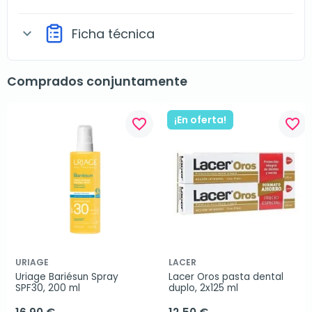
Ficha técnica
expand_more
Comprados conjuntamente
¡En oferta!
favorite_border
favorite_border
URIAGE
LACER
Uriage Bariésun Spray 
Lacer Oros pasta dental 
SPF30, 200 ml
duplo, 2x125 ml