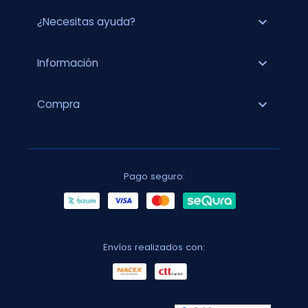
expand_more
¿Necesitas ayuda?
expand_more
Información
expand_more
Compra
Pago seguro:
Envíos realizados con: