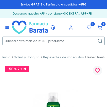
Envíos
GRATIS
a Península en pedidos
+65€
Descarga nuestra APP y consigue
-3€ EXTRA
:
APP-FB
;)
0
0
menu
Inicio
Salud y Botiquín
Repelentes de mosquitos
Relec fuerte
-50% 2ªUd.
favorite_border