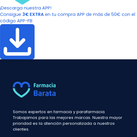
¡Descarga nuestra APP!
Consigue
3€ EXTRA
en tu compra APP de más de 50€ con el
código APP-FB
Somos expertos en farmacia y parafarmacia.
Trabajamos para las mejores marcas. Nuestra mayor
prioridad es la atención personalizada a nuestros
clientes.