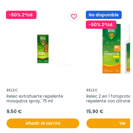
-50% 2ªUd.
No disponible
favorite_border
-50% 2ªUd.
RELEC
RELEC
Relec extrafuerte repelente 
Relec 2 en 1 fotoprotec
mosquitos spray, 75 ml
repelente con citronela
ml
9,50 €
15,90 €
Añadir al carrito
Ver