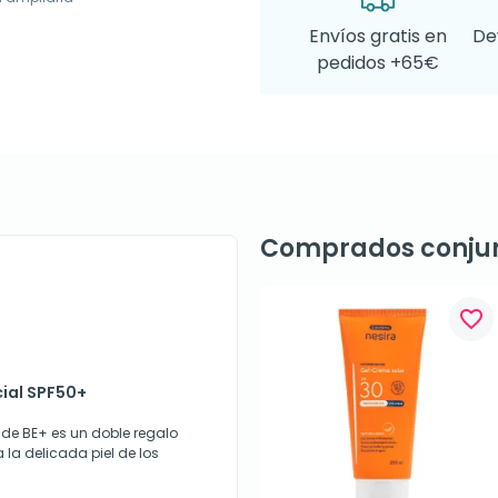
Envíos gratis en
De
pedidos +65€
Comprados conju
favorite_border
cial SPF50+
0+ de BE+ es un doble regalo
la delicada piel de los