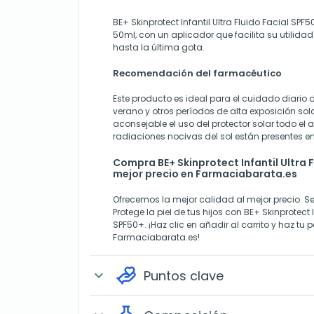
BE+ Skinprotect Infantil Ultra Fluido Facial SP
50ml, con un aplicador que facilita su utilida
hasta la última gota.
Recomendación del farmacéutico
Este producto es ideal para el cuidado diario d
verano y otros períodos de alta exposición sol
aconsejable el uso del protector solar todo el
radiaciones nocivas del sol están presentes e
Compra BE+ Skinprotect Infantil Ultra F
mejor precio en Farmaciabarata.es
Ofrecemos la mejor calidad al mejor precio. Seg
Protege la piel de tus hijos con BE+ Skinprotect I
SPF50+. ¡Haz clic en añadir al carrito y haz tu
Farmaciabarata.es!
Puntos clave
expand_more