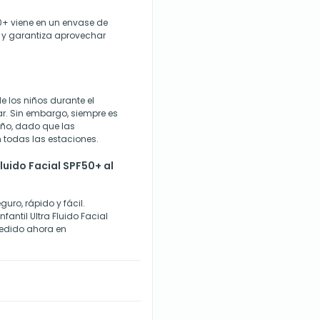
F50+ viene en un envase de
d y garantiza aprovechar
e los niños durante el
ar. Sin embargo, siempre es
 año, dado que las
n todas las estaciones.
luido Facial SPF50+ al
uro, rápido y fácil.
nfantil Ultra Fluido Facial
 pedido ahora en