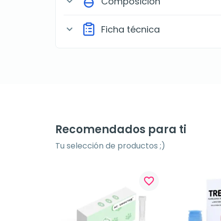
Composición
expand_more
Ficha técnica
expand_more
Recomendados para ti
Tu selección de productos ;)
favorite_border