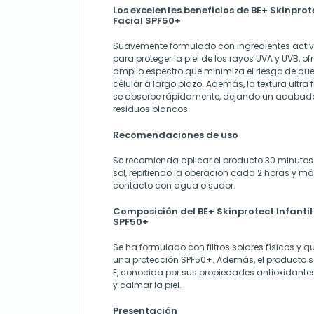
Los excelentes beneficios de BE+ Skinprote
Facial SPF50+
Suavemente formulado con ingredientes activ
para proteger la piel de los rayos UVA y UVB, of
amplio espectro que minimiza el riesgo de q
célular a largo plazo. Además, la textura ultra f
se absorbe rápidamente, dejando un acabado 
residuos blancos.
Recomendaciones de uso
Se recomienda aplicar el producto 30 minutos 
sol, repitiendo la operación cada 2 horas y 
contacto con agua o sudor.
Composición del BE+ Skinprotect Infantil 
SPF50+
Se ha formulado con filtros solares físicos y
una protección SPF50+. Además, el producto 
E, conocida por sus propiedades antioxidantes
y calmar la piel.
Presentación