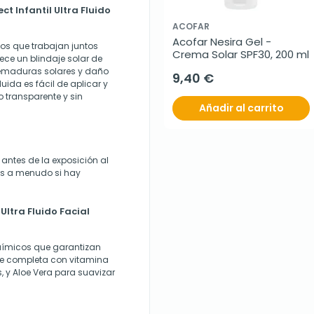
ct Infantil Ultra Fluido
ACOFAR
Acofar Nesira Gel -
os que trabajan juntos
Crema Solar SPF30, 200 ml
rece un blindaje solar de
uemaduras solares y daño
9,40 €
luida es fácil de aplicar y
transparente y sin
Añadir al carrito
antes de la exposición al
más a menudo si hay
Ultra Fluido Facial
 químicos que garantizan
se completa con vitamina
, y Aloe Vera para suavizar