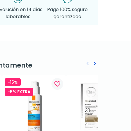
volución en 14 días
Pago 100% seguro
laborables
garantizado
keyboard_arrow_left
keyboard_arrow_right
ntamente
Anterior
Siguiente
-15%
favorite_border
favorite_border
-5% EXTRA