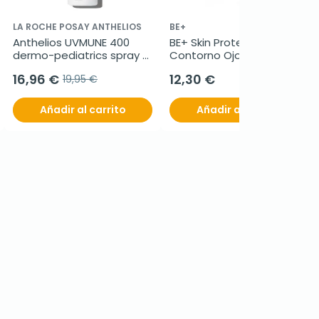
LA ROCHE POSAY ANTHELIOS
BE+
Anthelios UVMUNE 400 
BE+ Skin Protect Antiedad 
dermo-pediatrics spray 
Contorno Ojos, 15 ml
invisible spf 50+, 200 ml
16,96 €
12,30 €
19,95 €
Añadir al carrito
Añadir al carrito