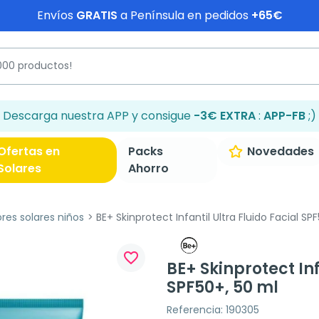
Envíos
GRATIS
a Península en pedidos
+65€
Descarga nuestra APP y consigue
-3€ EXTRA
:
APP-FB
;)
Ofertas en
Packs
Novedades
Solares
Ahorro
res solares niños
BE+ Skinprotect Infantil Ultra Fluido Facial SP
favorite_border
BE+ Skinprotect Inf
SPF50+, 50 ml
Referencia: 190305