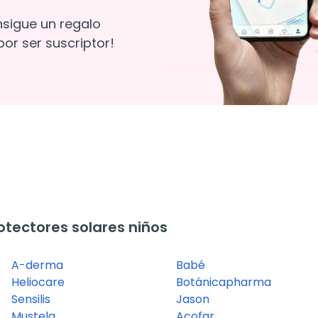
nsigue un regalo
or ser suscriptor!
tectores solares niños
A-derma
Babé
Heliocare
Botánicapharma
Sensilis
Jason
Mustela
Acofar