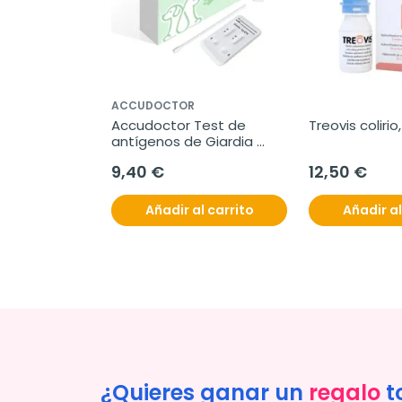
ACCUDOCTOR
Accudoctor Test de 
Treovis colirio,
antígenos de Giardia 
lamblia y Parvovirus en 
9,40 €
12,50 €
heces de perros, Caja 2 
pruebas
Añadir al carrito
Añadir al
¿Quieres ganar un
regalo
t