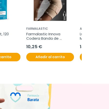
FARMALASTIC
ANGELINI
, 120 
Farmalastic Innova 
Lubristil Intense 
Codera Banda de 
Multidosis, 10 ml
Epicondilitis, 1 unidad
10,25 €
14,99 €
carrito
Añadir al carrito
Añadir al c