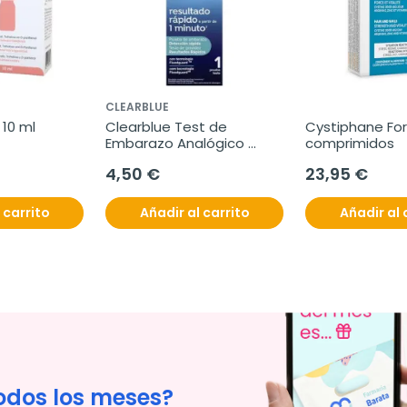
CLEARBLUE
 10 ml
Clearblue Test de 
Cystiphane Fort
Embarazo Analógico 
comprimidos
Detección Rápida, 1 
4,50 €
23,95 €
unidad
 carrito
Añadir al carrito
Añadir al 
odos los meses?