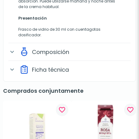
absorción. Puede utilizarse mañana y noche antes
de la crema habitual.
Presentación
Frasco de vidrio de 30 ml con cuentagotas
dosificador.
Composición
expand_more
Ficha técnica
expand_more
Comprados conjuntamente
favorite_border
favorite_border