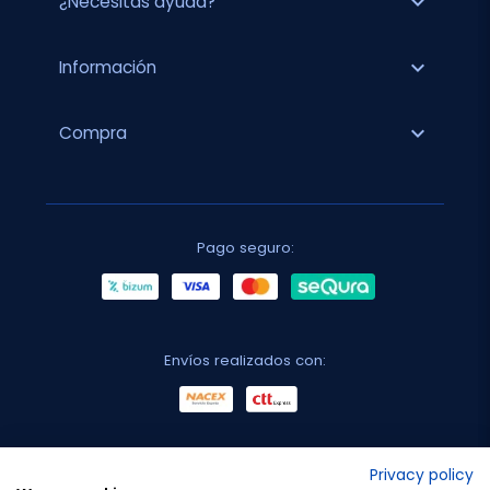
expand_more
¿Necesitas ayuda?
expand_more
Información
expand_more
Compra
Pago seguro:
Envíos realizados con:
No lo decimos nosotros...
Privacy policy