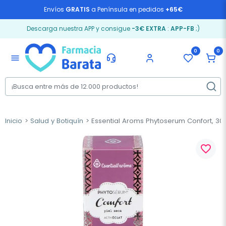
Envíos
GRATIS
a Península en pedidos
+65€
Descarga nuestra APP y consigue
-3€ EXTRA
:
APP-FB
;)
0
0
menu
Inicio
Salud y Botiquín
Essential Aroms Phytoserum Confort, 30m
favorite_border