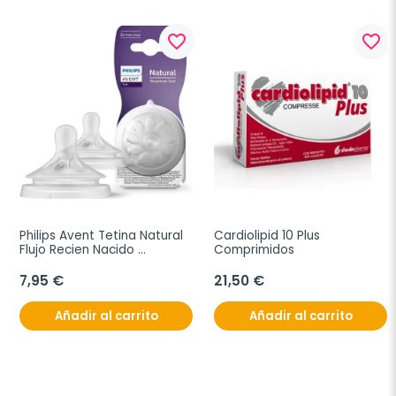
favorite_border
favorite_border
Philips Avent Tetina Natural 
Cardiolipid 10 Plus 
Flujo Recien Nacido 
Comprimidos
Response T1, 2 unidades
7,95 €
21,50 €
Añadir al carrito
Añadir al carrito