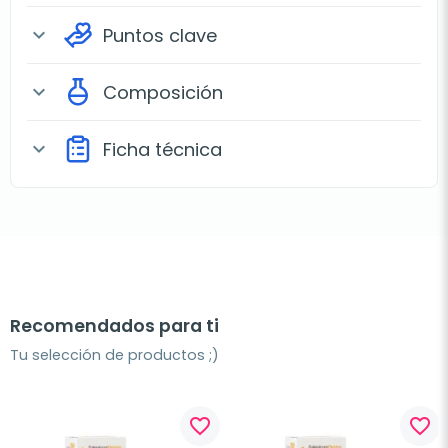
Puntos clave
expand_more
Composición
expand_more
Ficha técnica
expand_more
Recomendados para ti
Tu selección de productos ;)
favorite_border
favorite_border