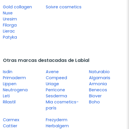
Gold collagen
Soivre cosmetics
Nuxe
Uresim
Filorga
Lierac
Patyka
Otras marcas destacadas de Labial
Isdin
Avene
Naturabio
Primaderm
Compeed
Algamaris
Lippen
Uriage
Armonia
Neutrogena
Perricone
Benecos
Leti
Sesderma
Biover
Rilastil
Mia cosmetics-
Boho
parís
Carmex
Frezyderm
Cattier
Herbalgem