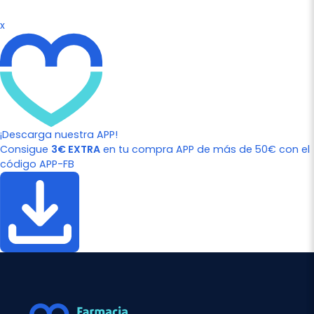
x
¡Descarga nuestra APP!
Consigue
3€ EXTRA
en tu compra APP de más de 50€ con el
código APP-FB