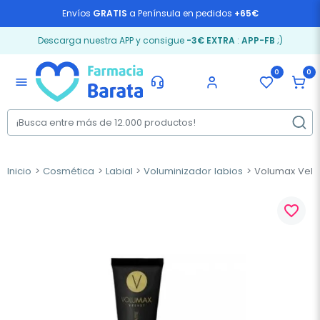
Envíos
GRATIS
a Península en pedidos
+65€
Descarga nuestra APP y consigue
-3€ EXTRA
:
APP-FB
;)
0
0
menu
Inicio
Cosmética
Labial
Voluminizador labios
Volumax Velvet
favorite_border