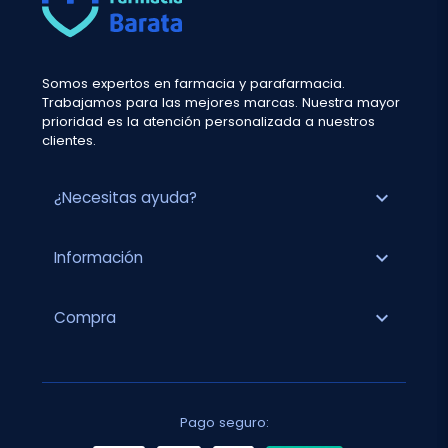
Somos expertos en farmacia y parafarmacia.
Trabajamos para las mejores marcas. Nuestra mayor
prioridad es la atención personalizada a nuestros
clientes.
expand_more
¿Necesitas ayuda?
expand_more
Información
expand_more
Compra
Pago seguro: