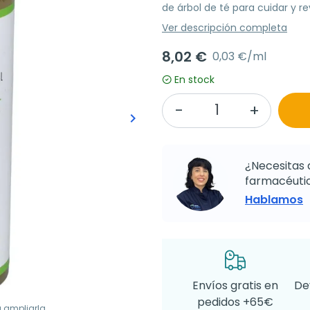
de árbol de té para cuidar y rev
Ver descripción completa
8,02 €
0,03 €/ml
En stock
keyboard_arrow_right
Siguiente
¿Necesitas 
farmacéutic
Hablamos
Envíos gratis en
De
pedidos +65€
a ampliarla