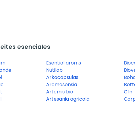
ites esenciales
am
Esential aroms
Bioc
monde
Nutilab
Biov
l
Arkocapsulas
Boh
ic
Aromasensia
Bott
t
Artemis bio
Cfn
l
Artesania agricola
Corp