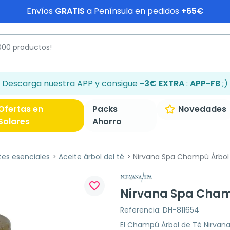
Envíos
GRATIS
a Península en pedidos
+65€
Descarga nuestra APP y consigue
-3€ EXTRA
:
APP-FB
;)
Ofertas en
Packs
Novedades
Solares
Ahorro
tes esenciales
Aceite árbol del té
Nirvana Spa Champú Árbol 
favorite_border
Nirvana Spa Cham
Referencia: DH-811654
El Champú Árbol de Té Nirvan