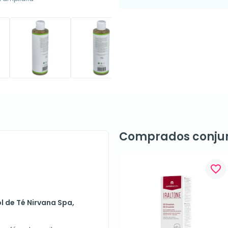
Comprados conju
favorite_border
l de Té Nirvana Spa,