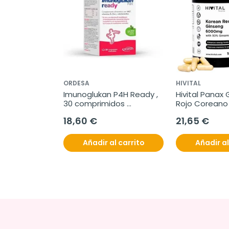
ORDESA
HIVITAL
Imunoglukan P4H Ready , 
Hivital Panax 
30 comprimidos 
Rojo Coreano 
masticables
180 capsulas
18,60 €
21,65 €
Añadir al carrito
Añadir al