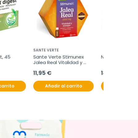
SANTE VERTE
, 45 
Sante Verte Stimunex 
Nubit, 30 compr
Jalea Real Vitalidad y 
Energia, 20 viales 10 ml
11,95 €
18,95 €
carrito
Añadir al carrito
Añadir al c