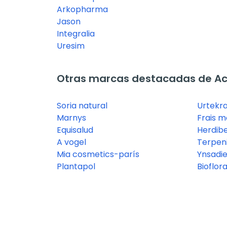
Arkopharma
Jason
Integralia
Uresim
Otras marcas destacadas de Ace
Soria natural
Urtekr
Marnys
Frais 
Equisalud
Herdibe
A vogel
Terpen
Mia cosmetics-parís
Ynsadie
Plantapol
Bioflora