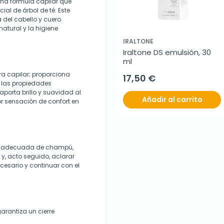
na fórmula capilar que
al de árbol de té. Este
 del cabello y cuero
atural y la higiene
IRALTONE
Iraltone DS emulsión, 30 
ml
ra capilar; proporciona
17,50 €
a las propiedades
 aporta brillo y suavidad al
Añadir al carrito
r sensación de confort en
ad adecuada de champú,
, acto seguido, aclarar
ecesario y continuar con el
rantiza un cierre