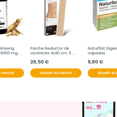
Ginseng 
Parche Reductor de 
Naturflat Digest
6000 mg, 
cicatrices 4x30 cm, 5 
capsulas
unidades
26,50 €
9,80 €
 carrito
Añadir al carrito
Añadir al 