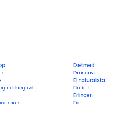
op
Dietmed
er
Drasanvi
o
El naturalista
ega di lungavita
Eladiet
Erlingen
ore sano
Esi