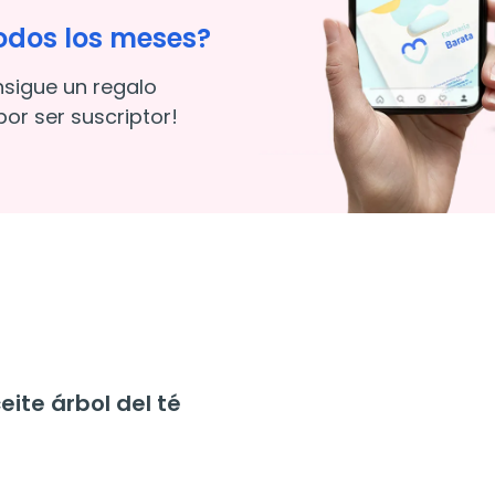
odos los meses?
nsigue un regalo
or ser suscriptor!
ite árbol del té