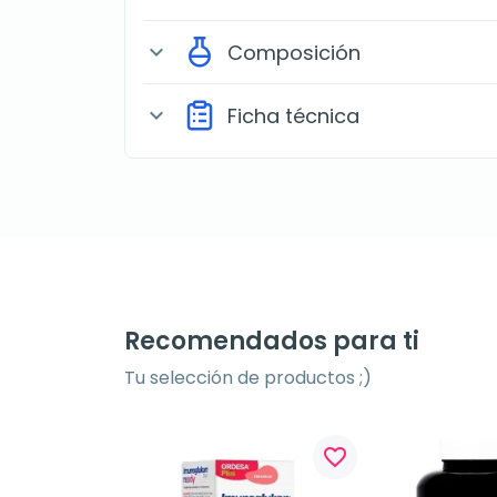
Composición
expand_more
Ficha técnica
expand_more
Recomendados para ti
Tu selección de productos ;)
favorite_border