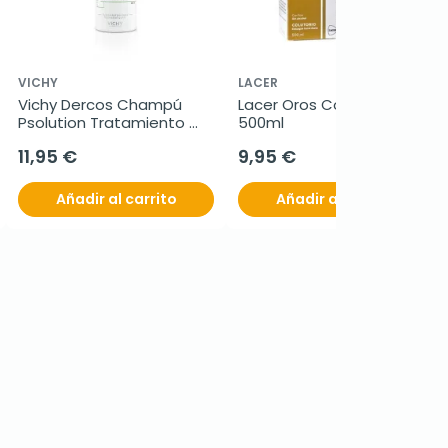
VICHY
LACER
Vichy Dercos Champú 
Lacer Oros Colutorio, 
Psolution Tratamiento 
500ml
Keratorreductor, 200 ml
11,95 €
9,95 €
Añadir al carrito
Añadir al carrito