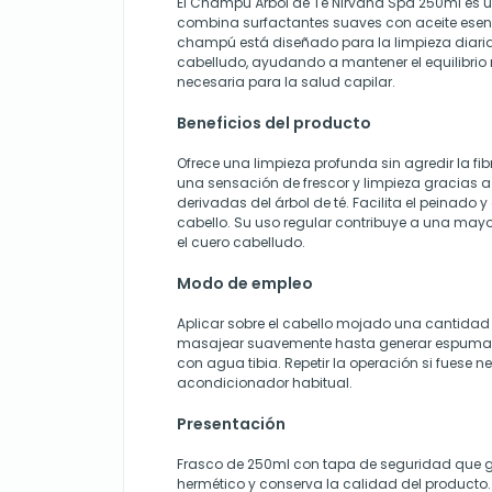
El Champú Árbol de Té Nirvana Spa 250ml es u
combina surfactantes suaves con aceite esenci
champú está diseñado para la limpieza diaria
cabelludo, ayudando a mantener el equilibrio n
necesaria para la salud capilar.
Beneficios del producto
Ofrece una limpieza profunda sin agredir la fib
una sensación de frescor y limpieza gracias 
derivadas del árbol de té. Facilita el peinado y
cabello. Su uso regular contribuye a una mayo
el cuero cabelludo.
Modo de empleo
Aplicar sobre el cabello mojado una cantid
masajear suavemente hasta generar espuma y
con agua tibia. Repetir la operación si fuese n
acondicionador habitual.
Presentación
Frasco de 250ml con tapa de seguridad que ga
hermético y conserva la calidad del producto.