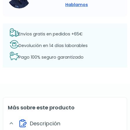
Hablamos
Envíos gratis en pedidos +65€
Devolución en 14 días laborables
Pago 100% seguro garantizado
Más sobre este producto
Descripción
expand_more