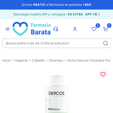
Envíos
GRATIS
a Península en pedidos
+65€
Descarga nuestra APP y consigue
-3€ EXTRA
:
APP-FB
;)
0
0
menu
Inicio
Higiene
Cabello
Champú
Vichy Dercos Champú Psolut
favorite_border