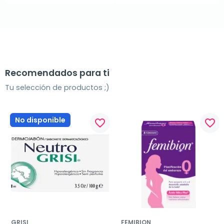
Recomendados para ti
Tu selección de productos ;)
No disponible
favorite_border
favorite_border
GRISI
FEMIBION