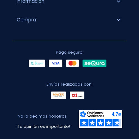
expand_more
Información
expand_more
Compra
Pago seguro:
Envíos realizados con:
No lo decimos nosotros...
¡Tu opinión es importante!