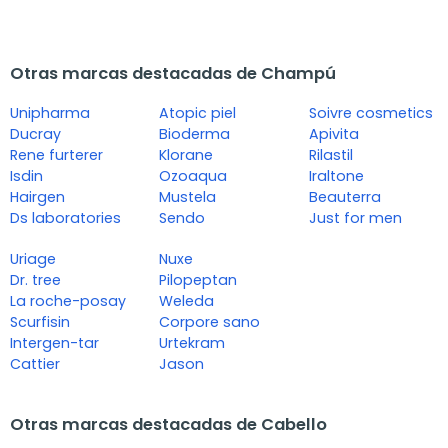
Otras marcas destacadas de Champú
Unipharma
Atopic piel
Soivre cosmetics
Ducray
Bioderma
Apivita
Rene furterer
Klorane
Rilastil
Isdin
Ozoaqua
Iraltone
Hairgen
Mustela
Beauterra
Ds laboratories
Sendo
Just for men
Uriage
Nuxe
Dr. tree
Pilopeptan
La roche-posay
Weleda
Scurfisin
Corpore sano
Intergen-tar
Urtekram
Cattier
Jason
Otras marcas destacadas de Cabello