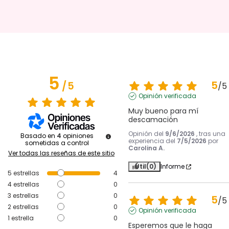
5
5
/
5
/
5
Opinión verificada
Muy bueno para mí 
descamación
Opinión del
9/6/2026
, tras una
Basado en
4
opiniones
experiencia del
7/5/2026
por
sometidas a control
Carolina A.
Ver todas las reseñas de este sitio
Útil
(0)
Informe
5
estrellas
4
4
estrellas
0
3
estrellas
0
5
/
5
2
estrellas
0
Opinión verificada
1
estrella
0
Esperemos que le haga 