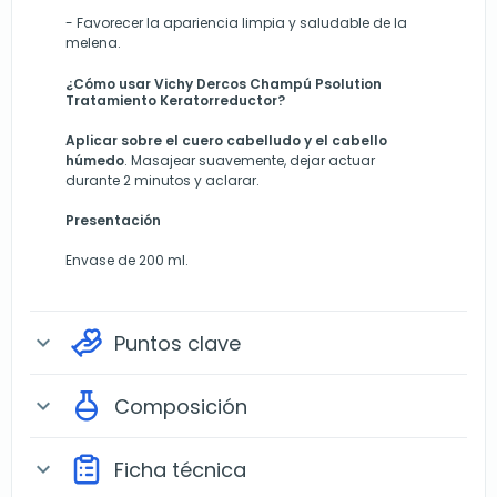
-
Favorecer la apariencia limpia y saludable de la
melena.
¿Cómo usar Vichy Dercos Champú Psolution
Tratamiento Keratorreductor?
Aplicar sobre el cuero cabelludo y el cabello
húmedo
. Masajear suavemente, dejar actuar
durante 2 minutos y aclarar.
Presentación
Envase de 200 ml.
Puntos clave
expand_more
Composición
expand_more
Ficha técnica
expand_more