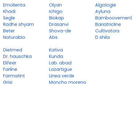
Emolienta
Olyan
Algologie
Khadi
Ichigo
Ayluna
Segle
Biokap
Bamboovement
Radhe shyam
Drasanvi
Bariatricline
Beter
Shova-de
Cultivators
Naturabio
Abs
D shila
Dietmed
Kativa
Dr. hauschka
Kunda
Elifexir
Lab. abad
Farline
Lazartigue
Farmatint
Linea verde
Grisi
Moncho moreno