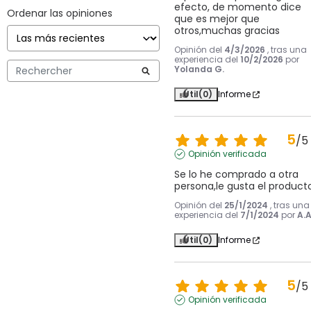
efecto, de momento dice 
Ordenar las opiniones
que es mejor que 
otros,muchas gracias
Opinión del
4/3/2026
, tras una
experiencia del
10/2/2026
por
Yolanda G.
Útil
(0)
Informe
5
/
5
Opinión verificada
Se lo he comprado a otra 
persona,le gusta el producto
Opinión del
25/1/2024
, tras una
experiencia del
7/1/2024
por
A.A
Útil
(0)
Informe
5
/
5
Opinión verificada