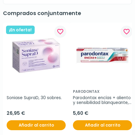
Comprados conjuntamente
¡En oferta!
favorite_border
favorite_border
PARODONTAX
Soniase SupraD, 30 sobres.
Parodontax encías + aliento 
y sensibilidad blanqueante, 
75 ml
26,95 €
5,60 €
Añadir al carrito
Añadir al carrito