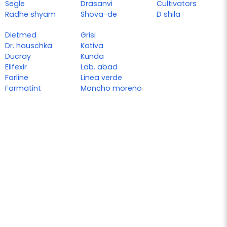
Segle
Drasanvi
Cultivators
Radhe shyam
Shova-de
D shila
Dietmed
Grisi
Dr. hauschka
Kativa
Ducray
Kunda
Elifexir
Lab. abad
Farline
Linea verde
Farmatint
Moncho moreno