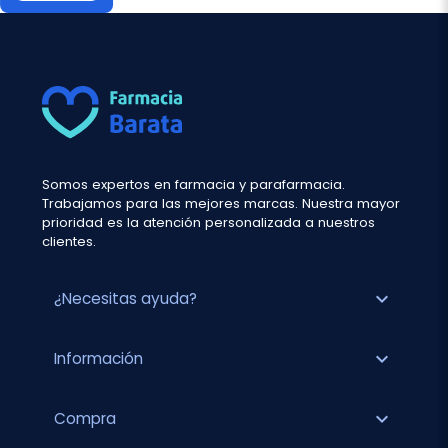
Somos expertos en farmacia y parafarmacia.
Trabajamos para las mejores marcas. Nuestra mayor
prioridad es la atención personalizada a nuestros
clientes.
expand_more
¿Necesitas ayuda?
expand_more
Información
expand_more
Compra