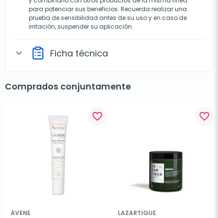
y combinarlo con otros productos de la misma línea
para potenciar sus beneficios. Recuerda realizar una
prueba de sensibilidad antes de su uso y en caso de
irritación, suspender su aplicación.
Ficha técnica
expand_more
Comprados conjuntamente
favorite_border
favorite_border
AVENE
LAZARTIGUE