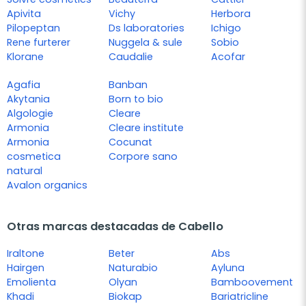
Apivita
Vichy
Herbora
Pilopeptan
Ds laboratories
Ichigo
Rene furterer
Nuggela & sule
Sobio
Klorane
Caudalie
Acofar
Agafia
Banban
Akytania
Born to bio
Algologie
Cleare
Armonia
Cleare institute
Armonia
Cocunat
cosmetica
Corpore sano
natural
Avalon organics
Otras marcas destacadas de Cabello
Iraltone
Beter
Abs
Hairgen
Naturabio
Ayluna
Emolienta
Olyan
Bamboovement
Khadi
Biokap
Bariatricline