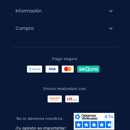
expand_more
Información
expand_more
Compra
Pago seguro:
Envíos realizados con:
No lo decimos nosotros...
¡Tu opinión es importante!