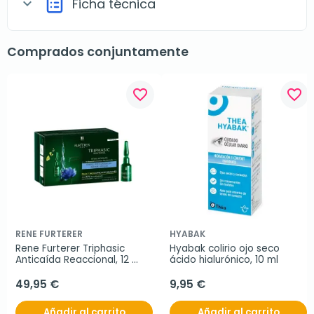
Ficha técnica
expand_more
Comprados conjuntamente
favorite_border
favorite_border
RENE FURTERER
HYABAK
Rene Furterer Triphasic 
Hyabak colirio ojo seco 
Anticaída Reaccional, 12 
ácido hialurónico, 10 ml
ampollas
49,95 €
9,95 €
Añadir al carrito
Añadir al carrito