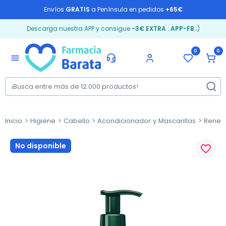
Envíos
GRATIS
a Península en pedidos
+65€
Descarga nuestra APP y consigue
-3€ EXTRA
:
APP-FB
;)
0
0
menu
Inicio
Higiene
Cabello
Acondicionador y Mascarillas
Rene F
No disponible
favorite_border