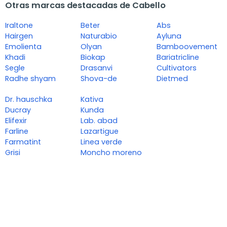
Otras marcas destacadas de Cabello
Iraltone
Beter
Abs
Hairgen
Naturabio
Ayluna
Emolienta
Olyan
Bamboovement
Khadi
Biokap
Bariatricline
Segle
Drasanvi
Cultivators
Radhe shyam
Shova-de
Dietmed
Dr. hauschka
Kativa
Ducray
Kunda
Elifexir
Lab. abad
Farline
Lazartigue
Farmatint
Linea verde
Grisi
Moncho moreno