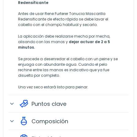
Redensificante
Antes de usar Rene Furterer Tonucia Mascarilla
Redensificante de efecto rápido se debe lavar el
cabello con el champú habitual y secarlo.
La aplicación debe realizarse mecha por mecha,
alisando con las manos y
dejar actuar de 2 a 5
minutos.
Se procede a desenredar el cabello con un peine y se
enjuaga con abundante agua. Cuando el pelo
rechine entre las manos es indicativo que ya fue
disuelto por completo.
Una vez seco estará listo para peinar.
Puntos clave
expand_more
Composición
expand_more