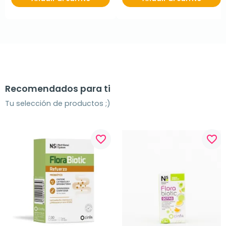
Recomendados para ti
Tu selección de productos ;)
favorite_border
favorite_border