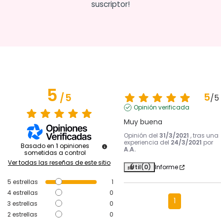
suscriptor!
5
5
/
5
/
5
Opinión verificada
Muy buena
Opinión del
31/3/2021
, tras una
experiencia del
24/3/2021
por
Basado en
1
opiniones
A.A.
sometidas a control
Ver todas las reseñas de este sitio
Útil
(0)
Informe
5
estrellas
1
4
estrellas
0
1
3
estrellas
0
2
estrellas
0