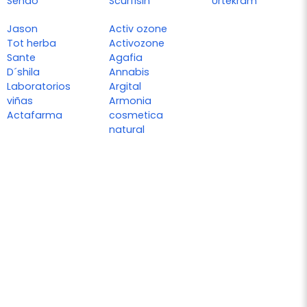
Sendo
Scurfisin
Urtekram
Jason
Activ ozone
Tot herba
Activozone
Sante
Agafia
D´shila
Annabis
Laboratorios
Argital
viñas
Armonia
Actafarma
cosmetica
natural