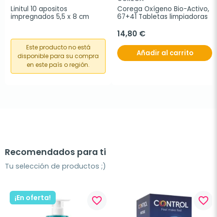
Linitul 10 apositos 
Corega Oxígeno Bio-Activo, 
impregnados 5,5 x 8 cm
67+41 Tabletas limpiadoras
14,80 €
Este producto no está
Añadir al carrito
disponible para su compra
en este país o región.
Recomendados para ti
Tu selección de productos ;)
¡En oferta!
favorite_border
favorite_border