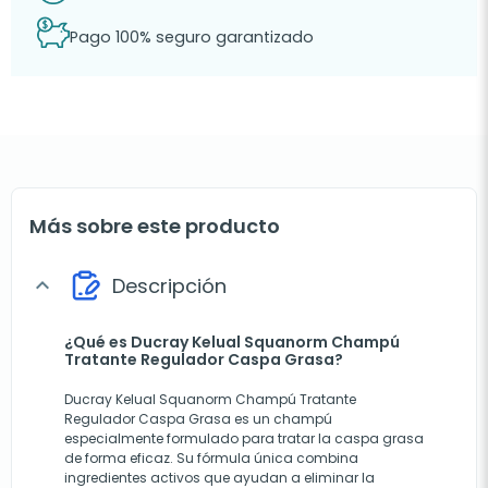
Pago 100% seguro garantizado
Más sobre este producto
Descripción
expand_more
¿Qué es Ducray Kelual Squanorm Champú
Tratante Regulador Caspa Grasa?
Ducray Kelual Squanorm Champú Tratante
Regulador Caspa Grasa es un champú
especialmente formulado para tratar la caspa grasa
de forma eficaz. Su fórmula única combina
ingredientes activos que ayudan a eliminar la