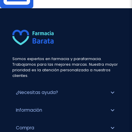
Somos expertos en farmacia y parafarmacia.
Trabajamos para las mejores marcas. Nuestra mayor
prioridad es la atención personalizada a nuestros
clientes.
expand_more
¿Necesitas ayuda?
expand_more
Información
expand_more
Compra