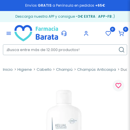
Envíos
GRATIS
a Península en pedidos
+65€
Descarga nuestra APP y consigue
-3€ EXTRA
:
APP-FB
;)
0
0
menu
Inicio
Higiene
Cabello
Champú
Champús Anticaspa
Ducr
favorite_border