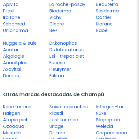
Apivita
La roche-posay
Beauterra
Pilexil
Bioderma
Sesderma
Iraltone
Vichy
Cattier
Sebamed
Cleare
Klorane
Unipharma
Be+
Babé
Nuggela & sule
Dr.konopkas
Acofar
Ds laboratories
Algologie
Esi - trepat diet
Anacil plus
Eucerin
Axovital
Fleurymer
Dercos
Frikton
Otras marcas destacadas de Champú
Rene furterer
Soivre cosmetics
Intergen-tar
Hairgen
Rilastil
Nuxe
Atopic piel
Just for men
Pilopeptan
Ozoaqua
Uriage
Weleda
Mustela
Dr. tree
Corpore sano