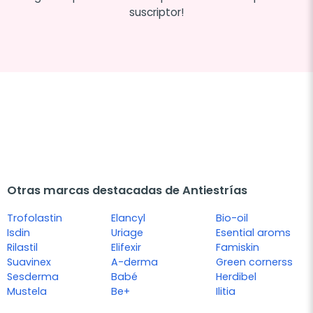
suscriptor!
Otras marcas destacadas de Antiestrías
Trofolastin
Elancyl
Bio-oil
Isdin
Uriage
Esential aroms
Rilastil
Elifexir
Famiskin
Suavinex
A-derma
Green cornerss
Sesderma
Babé
Herdibel
Mustela
Be+
Ilitia