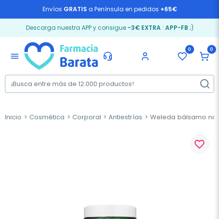
Envíos
GRATIS
a Península en pedidos
+65€
Descarga nuestra APP y consigue
-3€ EXTRA
:
APP-FB
;)
0
0
menu
Inicio
Cosmética
Corporal
Antiestrías
Weleda bálsamo natur
favorite_border