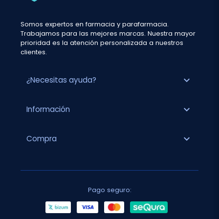
Somos expertos en farmacia y parafarmacia.
Trabajamos para las mejores marcas. Nuestra mayor
prioridad es la atención personalizada a nuestros
clientes.
expand_more
¿Necesitas ayuda?
expand_more
Información
expand_more
Compra
Pago seguro: