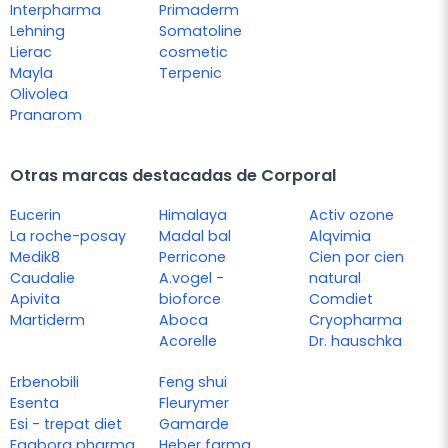
Interpharma
Primaderm
Lehning
Somatoline
Lierac
cosmetic
Mayla
Terpenic
Olivolea
Pranarom
Otras marcas destacadas de Corporal
Eucerin
Himalaya
Activ ozone
La roche-posay
Madal bal
Alqvimia
Medik8
Perricone
Cien por cien
Caudalie
A.vogel -
natural
Apivita
bioforce
Comdiet
Martiderm
Aboca
Cryopharma
Acorelle
Dr. hauschka
Erbenobili
Feng shui
Esenta
Fleurymer
Esi - trepat diet
Gamarde
Faaborg pharma
Heber farma