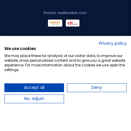
Envíos realizados con:
No lo decimos nosotros...
Privacy policy
We use cookies
¡Tu opinión es importante!
We may place these for analysis of our visitor data, to improve our
website, show personalised content and to give you a great website
experience. For more information about the cookies we use open the
settings.
Copyright © 2010-2026 Farmacia Barata S.L. Todos los
derechos reservados.
Accept all
Deny
No, adjust
Total:
16,50 €