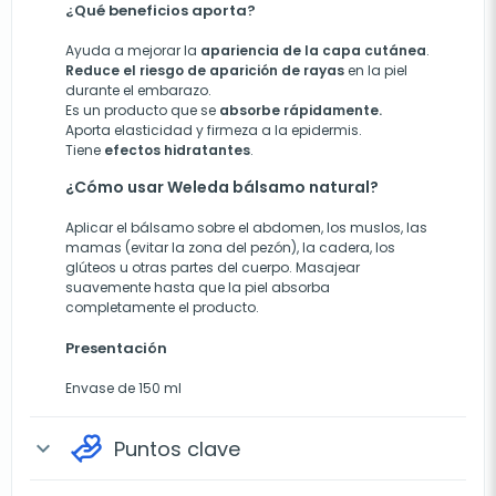
¿Qué beneficios aporta?
Ayuda a mejorar la
apariencia de la capa cutánea
.
Reduce el riesgo de aparición de rayas
en la piel
durante el embarazo.
Es un producto que se
absorbe rápidamente.
Aporta elasticidad y firmeza a la epidermis.
Tiene
efectos hidratantes
.
¿Cómo usar Weleda bálsamo natural?
Aplicar el bálsamo sobre el abdomen, los muslos, las
mamas (evitar la zona del pezón), la cadera, los
glúteos u otras partes del cuerpo. Masajear
suavemente hasta que la piel absorba
completamente el producto.
Presentación
Envase de 150 ml
Puntos clave
expand_more