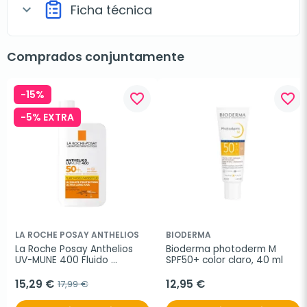
Ficha técnica
expand_more
Comprados conjuntamente
-15%
favorite_border
favorite_border
-5% EXTRA
LA ROCHE POSAY ANTHELIOS
BIODERMA
La Roche Posay Anthelios 
Bioderma photoderm M 
UV-MUNE 400 Fluido 
SPF50+ color claro, 40 ml
Invisible spf50+, 50ml
15,29 €
12,95 €
17,99 €