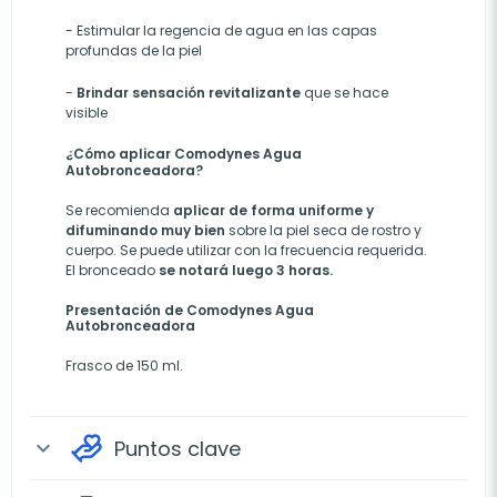
-
Estimular la regencia de agua en las capas
profundas de la piel
-
Brindar sensación revitalizante
que se hace
visible
¿Cómo aplicar Comodynes Agua
Autobronceadora?
Se recomienda
aplicar de forma uniforme y
difuminando muy bien
sobre la piel seca de rostro y
cuerpo. Se puede utilizar con la frecuencia requerida.
El bronceado
se notará luego 3 horas.
Presentación de Comodynes Agua
Autobronceadora
Frasco de 150 ml.
Puntos clave
expand_more