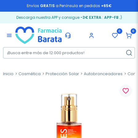
Envíos
GRATIS
a Península en pedidos
+65€
Descarga nuestra APP y consigue
-3€ EXTRA
:
APP-FB
;)
0
0
menu
Inicio
Cosmética
Protección Solar
Autobronceadores
Como
favorite_border