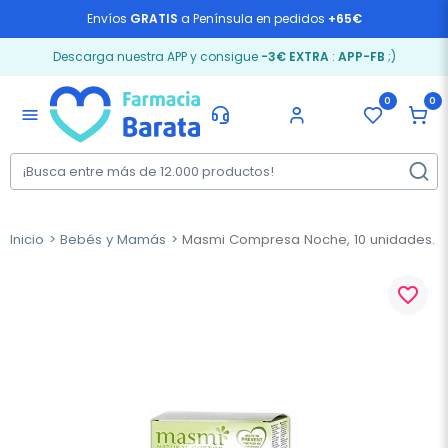
Envíos
GRATIS
a Península en pedidos
+65€
Descarga nuestra APP y consigue
-3€ EXTRA
:
APP-FB
;)
0
0
menu
Inicio
Bebés y Mamás
Masmi Compresa Noche, 10 unidades.
favorite_border