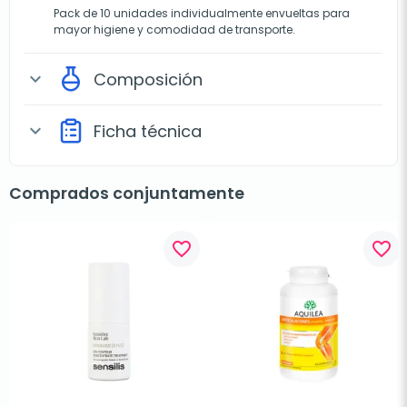
Pack de 10 unidades individualmente envueltas para
mayor higiene y comodidad de transporte.
Composición
expand_more
Ficha técnica
expand_more
Comprados conjuntamente
favorite_border
favorite_border